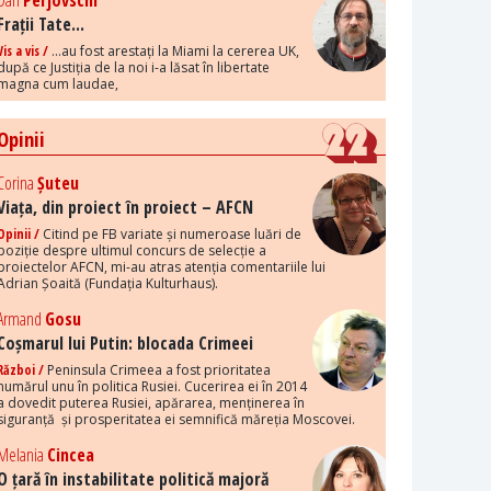
Dan
Perjovschi
Frații Tate...
Vis a vis /
...au fost arestați la Miami la cererea UK,
după ce Justiția de la noi i-a lăsat în libertate
magna cum laudae,
Opinii
Corina
Șuteu
Viața, din proiect în proiect – AFCN
Opinii /
Citind pe FB variate și numeroase luări de
poziție despre ultimul concurs de selecție a
proiectelor AFCN, mi-au atras atenția comentariile lui
Adrian Șoaită (Fundația Kulturhaus).
Armand
Gosu
Coșmarul lui Putin: blocada Crimeei
Război /
Peninsula Crimeea a fost prioritatea
numărul unu în politica Rusiei. Cucerirea ei în 2014
a dovedit puterea Rusiei, apărarea, menținerea în
siguranță și prosperitatea ei semnifică măreția Moscovei.
Melania
Cincea
O țară în instabilitate politică majoră