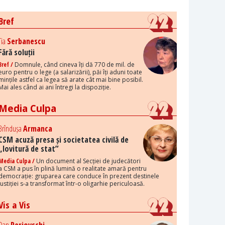
Bref
Tia
Serbanescu
Fără soluții
Bref /
Domnule, când cineva îți dă 770 de mil. de
euro pentru o lege (a salarizării), păi îți aduni toate
mințile astfel ca legea să arate cât mai bine posibil.
Mai ales când ai ani întregi la dispoziție.
Media Culpa
Brîndușa
Armanca
CSM acuză presa și societatea civilă de
„lovitură de stat”
Media Culpa /
Un document al Secției de judecători
a CSM a pus în plină lumină o realitate amară pentru
democrație: gruparea care conduce în prezent destinele
justiției s-a transformat într-o oligarhie periculoasă.
Vis a Vis