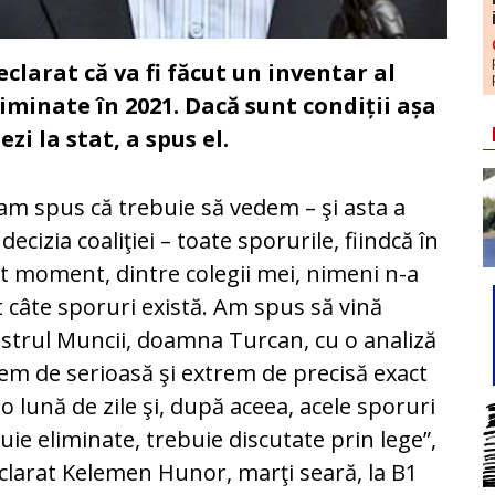
larat că va fi făcut un inventar al
liminate în 2021. Dacă sunt condiții așa
zi la stat, a spus el.
am spus că trebuie să vedem – şi asta a
 decizia coaliţiei – toate sporurile, fiindcă în
t moment, dintre colegii mei, nimeni n-a
t câte sporuri există. Am spus să vină
strul Muncii, doamna Turcan, cu o analiză
em de serioasă şi extrem de precisă exact
-o lună de zile şi, după aceea, acele sporuri
uie eliminate, trebuie discutate prin lege”,
clarat Kelemen Hunor, marţi seară, la B1