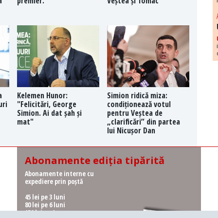
a
premier.
Veștea și Tomac
a
Kelemen Hunor:
Simion ridică miza:
uri
"Felicitări, George
condiționează votul
Simion. Ai dat șah și
pentru Veștea de
mat"
„clarificări” din partea
lui Nicușor Dan
Abonamente ediția tipărită
Abonamente interne cu
expediere prin poștă
45 lei pe 3 luni
80 lei pe 6 luni
150 lei pe 1 an