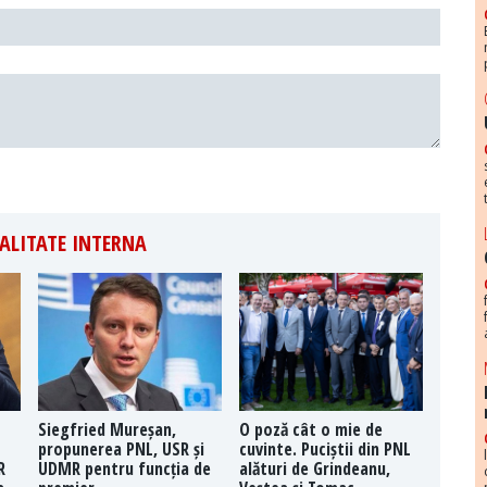
ALITATE INTERNA
Siegfried Mureșan,
O poză cât o mie de
propunerea PNL, USR și
cuvinte. Puciștii din PNL
R
UDMR pentru funcția de
alături de Grindeanu,