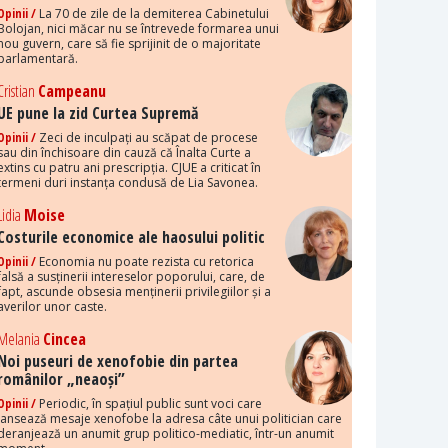
Opinii /
La 70 de zile de la demiterea Cabinetului
Bolojan, nici măcar nu se întrevede formarea unui
nou guvern, care să fie sprijinit de o majoritate
parlamentară.
Cristian
Campeanu
UE pune la zid Curtea Supremă
Opinii /
Zeci de inculpați au scăpat de procese
sau din închisoare din cauză că Înalta Curte a
extins cu patru ani prescripția. CJUE a criticat în
termeni duri instanța condusă de Lia Savonea.
Lidia
Moise
Costurile economice ale haosului politic
Opinii /
Economia nu poate rezista cu retorica
falsă a susținerii intereselor poporului, care, de
fapt, ascunde obsesia menținerii privilegiilor și a
averilor unor caste.
Melania
Cincea
Noi puseuri de xenofobie din partea
românilor „neaoși”
Opinii /
Periodic, în spațiul public sunt voci care
lansează mesaje xenofobe la adresa câte unui politician care
deranjează un anumit grup politico-mediatic, într-un anumit