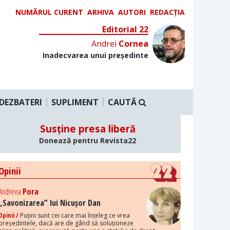
NUMĂRUL CURENT
ARHIVA
AUTORI
REDACȚIA
Editorial 22
Andrei
Cornea
Inadecvarea unui președinte
DEZBATERI
SUPLIMENT
CAUTĂ
Susține presa liberă
Donează pentru Revista22
Opinii
Andreea
Pora
„Savonizarea” lui Nicușor Dan
Opinii /
Puțini sunt cei care mai înțeleg ce vrea
președintele, dacă are de gând să soluționeze