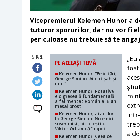
Vicepremierul Kelemen Hunor a dec
tuturor sporurilor, dar nu vor fi e
periculoase nu trebuie să te angaje
SHARE
„Eu 
PE ACEEAȘI TEMĂ
fost
Kelemen Hunor: "Felicitări,
aces
George Simion. Ai dat șah și
mat"
ştiu
Kelemen Hunor: Rotativa
mini
e o greșeală fundamentală,
a falimentat România. E un
extr
mesaj prost
1
Kelemen Hunor, atac dur
într
la George Simion: Nu e nici
treb
suveranist, nici creștin.
Viktor Orban dă înapoi
a de
Kelemen Hunor: Ceea ce