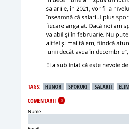
salariile, în 2021, vor fi la ni
înseamnă că salariul plus spo
fiecare angajat. Dacă noi am sp
valabil şi în februarie. Nu pu
altfel şi mai tăiem, fiindcă atu
lunii decât avea în decembrie
El a subliniat că este nevoie de
TAGS:
HUNOR
SPORURI
SALARII
ELI
COMENTARII
0
Nume
Email