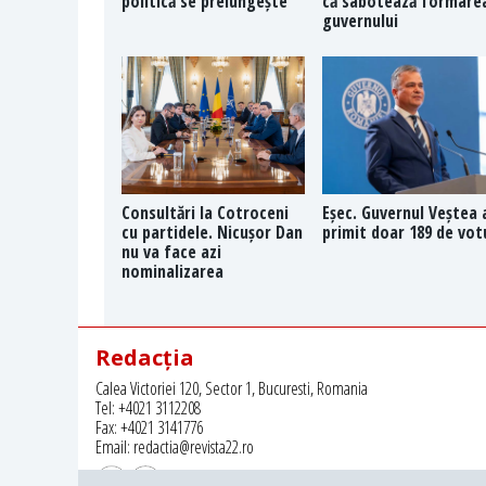
politică se prelungește
că sabotează formare
guvernului
Consultări la Cotroceni
Eșec. Guvernul Veștea 
cu partidele. Nicușor Dan
primit doar 189 de vot
nu va face azi
nominalizarea
Redacția
Calea Victoriei 120, Sector 1, Bucuresti, Romania
Tel: +4021 3112208
Fax: +4021 3141776
Email: redactia@revista22.ro