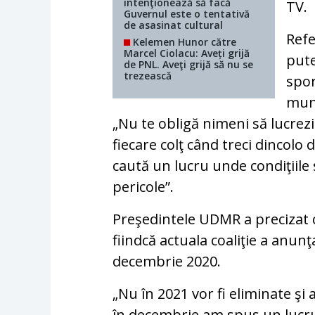
intenţionează să facă
TV.
Guvernul este o tentativă
de asasinat cultural
Refe
Kelemen Hunor către
Marcel Ciolacu: Aveți grijă
pute
de PNL. Aveţi grijă să nu se
trezească
spor
munc
„Nu te obligă nimeni să lucrezi
fiecare colţ când treci dincolo 
caută un lucru unde condiţiile
pericole”.
Preşedintele UDMR a precizat că
fiindcă actuala coaliţie a anunţa
decembrie 2020.
„Nu în 2021 vor fi eliminate şi 
în decembrie am spus un lucru 