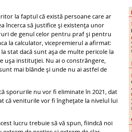
ritor la faptul că există persoane care ar
a încerca să justifice şi existenţa unor
uri de genul celor pentru praf şi pentru
a la calculator, vicepremierul a afirmat:
 la stat dacă sunt aşa de multe pericole la
de uşa instituţiei. Nu ai o constrângere,
 sunt mai blânde şi unde nu ai astfel de
 sporurile nu vor fi eliminate în 2021, dat
t că veniturile vor fi îngheţate la nivelul lui
acest lucru trebuie să vă spun, fiindcă noi
extrem de preţios şi extrem de clar –