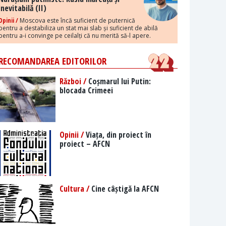
inevitabilă (II)
Opinii /
Moscova este încă suficient de puternică
pentru a destabiliza un stat mai slab și suficient de abilă
pentru a-i convinge pe ceilalți că nu merită să-l apere.
RECOMANDAREA EDITORILOR
Război /
Coșmarul lui Putin:
blocada Crimeei
Opinii /
Viața, din proiect în
proiect – AFCN
Cultura /
Cine câștigă la AFCN