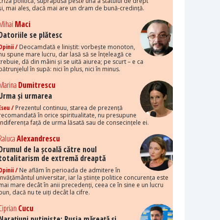
criza politică, suprapusă peste una a statului de drept
și, mai ales, dacă mai are un dram de bună-credință.
Mihai
Maci
Datoriile se plătesc
Opinii /
Deocamdată e liniștit: vorbește monoton,
nu spune mare lucru, dar lasă să se înțeleagă ce
trebuie, dă din mâini și se uită aiurea; pe scurt – e ca
pătrunjelul în supă: nici în plus, nici în minus.
Marina
Dumitrescu
Urma și urmarea
Eseu /
Prezentul continuu, starea de prezență
recomandată în orice spiritualitate, nu presupune
indiferența față de urma lăsată sau de consecințele ei.
Raluca
Alexandrescu
Drumul de la școală către noul
totalitarism de extremă dreaptă
Opinii /
Ne aflăm în perioada de admitere în
învățământul universitar, iar la științe politice concurența este
mai mare decât în anii precedenți, ceea ce în sine e un lucru
bun, dacă nu te uiți decât la cifre.
Ciprian
Cucu
Narațiuni putiniste: Rusia măreață și