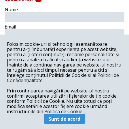
Nume
Email
Folosim cookie-uri și tehnologii asemănătoare
Comentariu
pentru a-ți îmbunătăți experiența pe acest website,
pentru a-ți oferi conținut și reclame personalizate și
pentru a analiza traficul și audiența website-ului.
Înainte de a continua navigarea pe website-ul nostru
te rugăm să aloci timpul necesar pentru a citi și
Postează comentariu
înțelege conținutul Politicii de Cookie și al
Politicii de
Confidențialitate
.
La Pastile Cailor -
03-23-2018
Prin continuarea navigării pe website-ul nostru
Avand in vedere falsurile si manipularile Antenei 3
confirmi acceptarea utilizării fișierelor de tip cookie
dovedite de instante recomand o decizie dupa ce
conform Politicii de Cookie. Nu uita totuși că poți
stimabilul Tudorel Toader isi cere scuze publice alaturi
modifica setările acestor fișiere cookie urmând
de Bianca, Gadea, Ciuvica si compania.
instrucțiunile din
Politica de Cookie.
Răspunde
Sunt de acord