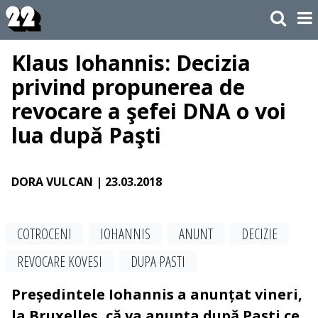
Klaus Iohannis: Decizia
privind propunerea de
revocare a şefei DNA o voi
lua după Paşti
DORA VULCAN
| 23.03.2018
COTROCENI
IOHANNIS
ANUNT
DECIZIE
REVOCARE KOVESI
DUPA PASTI
Președintele Iohannis a anunțat vineri,
la Bruxelles, că va anunța după Paști ce