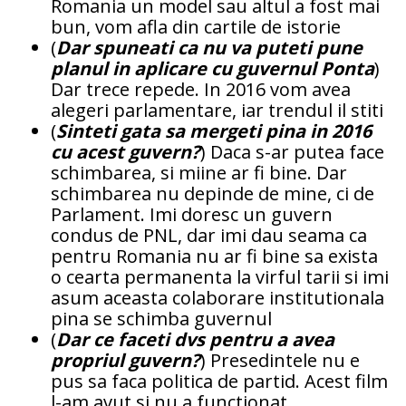
Romania un model sau altul a fost mai
bun, vom afla din cartile de istorie
(
Dar spuneati ca nu va puteti pune
planul in aplicare cu guvernul Ponta
)
Dar trece repede. In 2016 vom avea
alegeri parlamentare, iar trendul il stiti
(
Sinteti gata sa mergeti pina in 2016
cu acest guvern?
) Daca s-ar putea face
schimbarea, si miine ar fi bine. Dar
schimbarea nu depinde de mine, ci de
Parlament. Imi doresc un guvern
condus de PNL, dar imi dau seama ca
pentru Romania nu ar fi bine sa exista
o cearta permanenta la virful tarii si imi
asum aceasta colaborare institutionala
pina se schimba guvernul
(
Dar ce faceti dvs pentru a avea
propriul guvern?
) Presedintele nu e
pus sa faca politica de partid. Acest film
l-am avut si nu a functionat.