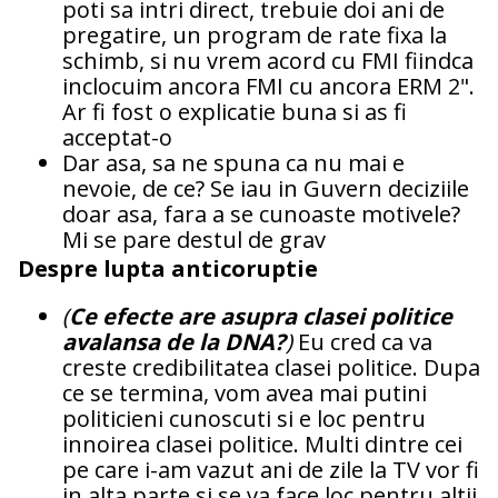
poti sa intri direct, trebuie doi ani de
pregatire, un program de rate fixa la
schimb, si nu vrem acord cu FMI fiindca
inclocuim ancora FMI cu ancora ERM 2".
Ar fi fost o explicatie buna si as fi
acceptat-o
Dar asa, sa ne spuna ca nu mai e
nevoie, de ce? Se iau in Guvern deciziile
doar asa, fara a se cunoaste motivele?
Mi se pare destul de grav
Despre lupta anticoruptie
(
Ce efecte are asupra clasei politice
avalansa de la DNA?
)
Eu cred ca va
creste credibilitatea clasei politice. Dupa
ce se termina, vom avea mai putini
politicieni cunoscuti si e loc pentru
innoirea clasei politice. Multi dintre cei
pe care i-am vazut ani de zile la TV vor fi
in alta parte si se va face loc pentru altii