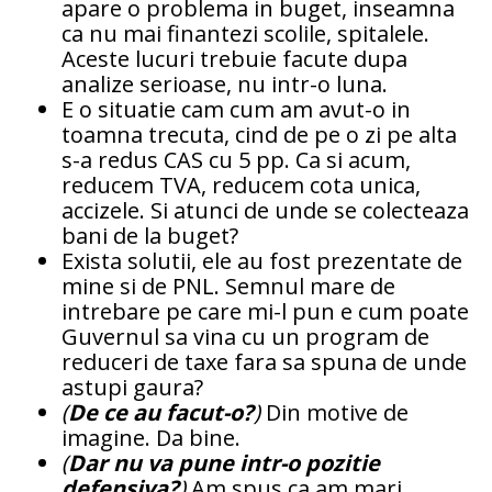
apare o problema in buget, inseamna
ca nu mai finantezi scolile, spitalele.
Aceste lucuri trebuie facute dupa
analize serioase, nu intr-o luna.
E o situatie cam cum am avut-o in
toamna trecuta, cind de pe o zi pe alta
s-a redus CAS cu 5 pp. Ca si acum,
reducem TVA, reducem cota unica,
accizele. Si atunci de unde se colecteaza
bani de la buget?
Exista solutii, ele au fost prezentate de
mine si de PNL. Semnul mare de
intrebare pe care mi-l pun e cum poate
Guvernul sa vina cu un program de
reduceri de taxe fara sa spuna de unde
astupi gaura?
(
De ce au facut-o?
)
Din motive de
imagine. Da bine.
(
Dar nu va pune intr-o pozitie
defensiva?
)
Am spus ca am mari