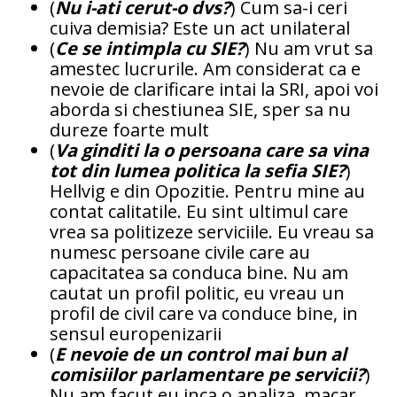
(
Nu i-ati cerut-o dvs?
) Cum sa-i ceri
cuiva demisia? Este un act unilateral
(
Ce se intimpla cu SIE?
) Nu am vrut sa
amestec lucrurile. Am considerat ca e
nevoie de clarificare intai la SRI, apoi voi
aborda si chestiunea SIE, sper sa nu
dureze foarte mult
(
Va ginditi la o persoana care sa vina
tot din lumea politica la sefia SIE?
)
Hellvig e din Opozitie. Pentru mine au
contat calitatile. Eu sint ultimul care
vrea sa politizeze serviciile. Eu vreau sa
numesc persoane civile care au
capacitatea sa conduca bine. Nu am
cautat un profil politic, eu vreau un
profil de civil care va conduce bine, in
sensul europenizarii
(
E nevoie de un control mai bun al
comisiilor parlamentare pe servicii?
)
Nu am facut eu inca o analiza, macar