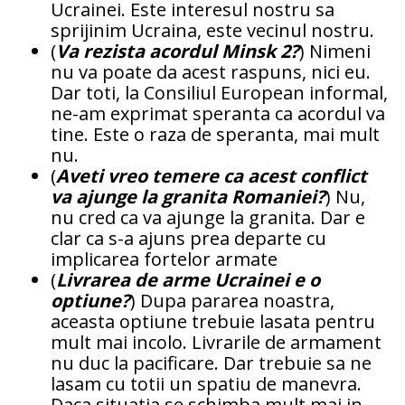
Ucrainei. Este interesul nostru sa
sprijinim Ucraina, este vecinul nostru.
(
Va rezista acordul Minsk 2?
) Nimeni
nu va poate da acest raspuns, nici eu.
Dar toti, la Consiliul European informal,
ne-am exprimat speranta ca acordul va
tine. Este o raza de speranta, mai mult
nu.
(
Aveti vreo temere ca acest conflict
va ajunge la granita Romaniei?
) Nu,
nu cred ca va ajunge la granita. Dar e
clar ca s-a ajuns prea departe cu
implicarea fortelor armate
(
Livrarea de arme Ucrainei e o
optiune?
) Dupa pararea noastra,
aceasta optiune trebuie lasata pentru
mult mai incolo. Livrarile de armament
nu duc la pacificare. Dar trebuie sa ne
lasam cu totii un spatiu de manevra.
Daca situatia se schimba mult mai in