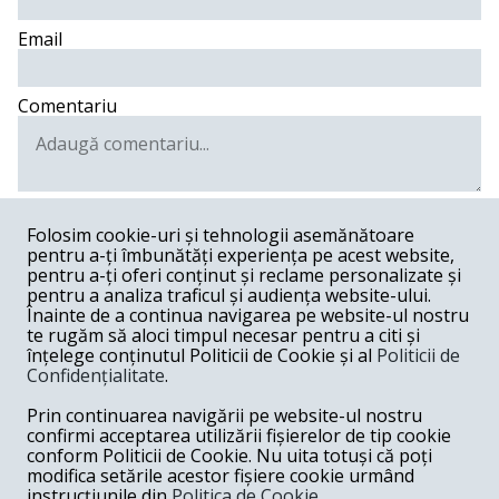
Email
Comentariu
Postează comentariu
Folosim cookie-uri și tehnologii asemănătoare
pentru a-ți îmbunătăți experiența pe acest website,
Cristina -
03-29-2018
pentru a-ți oferi conținut și reclame personalizate și
pentru a analiza traficul și audiența website-ului.
Cum e posibil ca un fugar penal să fie lăsat să debiteze
Înainte de a continua navigarea pe website-ul nostru
enormități pe un post de TV , post care trebuia de mult
te rugăm să aloci timpul necesar pentru a citi și
interzis ? Oare va veni ziua cand va da socoteală ? Cu un
înțelege conținutul Politicii de Cookie și al
Politicii de
guvern incompetent, servil si strict dirijat, cam greu.... D-l
Confidențialitate
.
tudorel știe.....
Răspunde
Prin continuarea navigării pe website-ul nostru
confirmi acceptarea utilizării fișierelor de tip cookie
Ion -
03-28-2018
conform Politicii de Cookie. Nu uita totuși că poți
modifica setările acestor fișiere cookie urmând
Ocna pe viata daca au facut camatarie.
instrucțiunile din
Politica de Cookie.