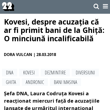
Kovesi, despre acuzația că
ar fi primit bani de la Ghiță:
O minciună incalificabilă
DORA VULCAN
| 28.03.2018
DNA
KOVESI
DEZMINTIRE
DIVERSIUNI
GHITA
ANDRONIC
BANI MASINA
Șefa DNA, Laura Codruța Kovesi a
reacționat miercuri față de acuzațiile
lansate de urmăritul internațional