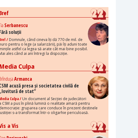
Bref
Tia
Serbanescu
Fără soluții
Bref /
Domnule, când cineva îți dă 770 de mil. de
euro pentru o lege (a salarizării), păi îți aduni toate
mințile astfel ca legea să arate cât mai bine posibil.
Mai ales când ai ani întregi la dispoziție.
Media Culpa
Brîndușa
Armanca
CSM acuză presa și societatea civilă de
„lovitură de stat”
Media Culpa /
Un document al Secției de judecători
a CSM a pus în plină lumină o realitate amară pentru
democrație: gruparea care conduce în prezent destinele
justiției s-a transformat într-o oligarhie periculoasă.
Vis a Vis