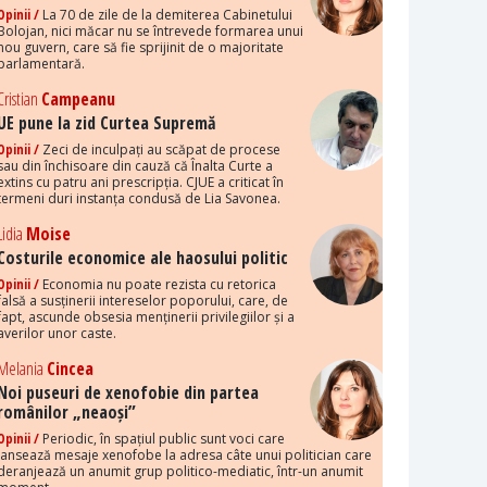
Opinii /
La 70 de zile de la demiterea Cabinetului
Bolojan, nici măcar nu se întrevede formarea unui
nou guvern, care să fie sprijinit de o majoritate
parlamentară.
Cristian
Campeanu
UE pune la zid Curtea Supremă
Opinii /
Zeci de inculpați au scăpat de procese
sau din închisoare din cauză că Înalta Curte a
extins cu patru ani prescripția. CJUE a criticat în
termeni duri instanța condusă de Lia Savonea.
Lidia
Moise
Costurile economice ale haosului politic
Opinii /
Economia nu poate rezista cu retorica
falsă a susținerii intereselor poporului, care, de
fapt, ascunde obsesia menținerii privilegiilor și a
averilor unor caste.
Melania
Cincea
Noi puseuri de xenofobie din partea
românilor „neaoși”
Opinii /
Periodic, în spațiul public sunt voci care
lansează mesaje xenofobe la adresa câte unui politician care
deranjează un anumit grup politico-mediatic, într-un anumit