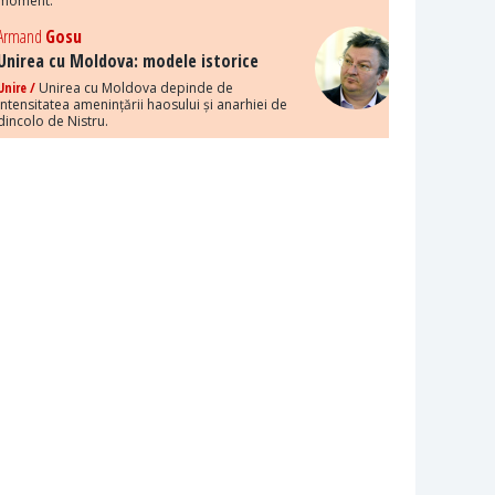
moment.
Armand
Gosu
Unirea cu Moldova: modele istorice
Unire /
Unirea cu Moldova depinde de
intensitatea amenințării haosului și anarhiei de
dincolo de Nistru.