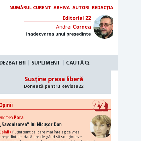
NUMĂRUL CURENT
ARHIVA
AUTORI
REDACȚIA
Editorial 22
Andrei
Cornea
Inadecvarea unui președinte
DEZBATERI
SUPLIMENT
CAUTĂ
Susține presa liberă
Donează pentru Revista22
Opinii
Andreea
Pora
„Savonizarea” lui Nicușor Dan
Opinii /
Puțini sunt cei care mai înțeleg ce vrea
președintele, dacă are de gând să soluționeze