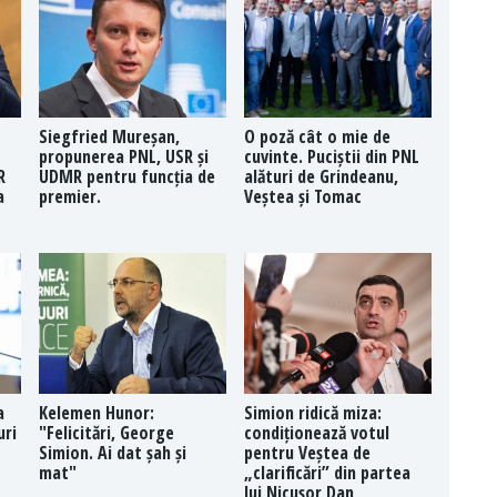
Siegfried Mureșan,
O poză cât o mie de
propunerea PNL, USR și
cuvinte. Puciștii din PNL
R
UDMR pentru funcția de
alături de Grindeanu,
a
premier.
Veștea și Tomac
a
Kelemen Hunor:
Simion ridică miza:
uri
"Felicitări, George
condiționează votul
Simion. Ai dat șah și
pentru Veștea de
mat"
„clarificări” din partea
lui Nicușor Dan