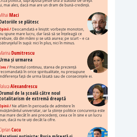
criza politică, suprapusă peste una a statului de drept
și, mai ales, dacă mai are un dram de bună-credință.
Mihai
Maci
Datoriile se plătesc
Opinii /
Deocamdată e liniștit: vorbește monoton,
nu spune mare lucru, dar lasă să se înțeleagă ce
trebuie, dă din mâini și se uită aiurea; pe scurt – e ca
pătrunjelul în supă: nici în plus, nici în minus.
Marina
Dumitrescu
Urma și urmarea
Eseu /
Prezentul continuu, starea de prezență
recomandată în orice spiritualitate, nu presupune
indiferența față de urma lăsată sau de consecințele ei.
Raluca
Alexandrescu
Drumul de la școală către noul
totalitarism de extremă dreaptă
Opinii /
Ne aflăm în perioada de admitere în
învățământul universitar, iar la științe politice concurența este
mai mare decât în anii precedenți, ceea ce în sine e un lucru
bun, dacă nu te uiți decât la cifre.
Ciprian
Cucu
Narațiuni putiniste: Rusia măreață și