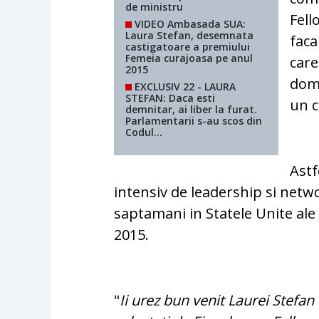
de ministru
Fell
VIDEO Ambasada SUA:
Laura Stefan, desemnata
faca
castigatoare a premiului
Femeia curajoasa pe anul
care
2015
dome
EXCLUSIV 22 - LAURA
STEFAN: Daca esti
un c
demnitar, ai liber la furat.
Parlamentarii s-au scos din
Codul...
Astf
intensiv de leadership si netw
saptamani in Statele Unite ale
2015.
"
Ii urez bun venit Laurei Stefan 