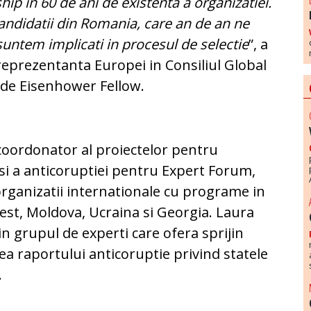
ip in 60 de ani de existenta a organizatiei.
ndidatii din Romania, care an de an ne
suntem implicati in procesul de selectie
”, a
reprezentanta Europei in Consiliul Global
ul de Eisenhower Fellow.
coordonator al proiectelor pentru
si a anticoruptiei pentru Expert Forum,
rganizatii internationale cu programe in
Vest, Moldova, Ucraina si Georgia. Laura
 grupul de experti care ofera sprijin
a raportului anticoruptie privind statele
.