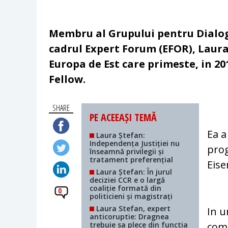
Membru al Grupului pentru Dialog 
cadrul Expert Forum (EFOR), Laura
Europa de Est care primeste, in 20
Fellow.
SHARE
PE ACEEAȘI TEMĂ
Ea a
Laura Ștefan:
Independența Justiției nu
prog
înseamnă privilegii și
tratament preferențial
Eise
Laura Ștefan: În jurul
deciziei CCR e o largă
coaliție formată din
0
politicieni și magistrați
Laura Stefan, expert
In u
anticoruptie: Dragnea
trebuie sa plece din functia
comp