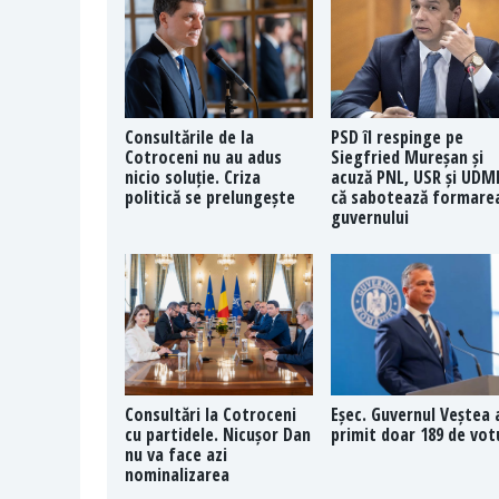
Consultările de la
PSD îl respinge pe
Cotroceni nu au adus
Siegfried Mureșan și
nicio soluție. Criza
acuză PNL, USR și UDM
politică se prelungește
că sabotează formare
guvernului
Consultări la Cotroceni
Eșec. Guvernul Veștea 
cu partidele. Nicușor Dan
primit doar 189 de vot
nu va face azi
nominalizarea