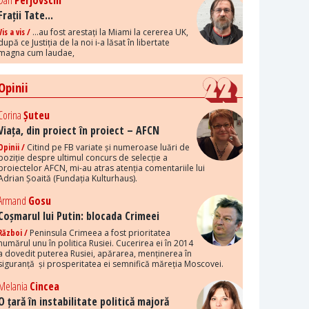
Dan
Perjovschi
Frații Tate...
Vis a vis /
...au fost arestați la Miami la cererea UK,
după ce Justiția de la noi i-a lăsat în libertate
magna cum laudae,
Opinii
Corina
Șuteu
Viața, din proiect în proiect – AFCN
Opinii /
Citind pe FB variate și numeroase luări de
poziție despre ultimul concurs de selecție a
proiectelor AFCN, mi-au atras atenția comentariile lui
Adrian Șoaită (Fundația Kulturhaus).
Armand
Gosu
Coșmarul lui Putin: blocada Crimeei
Război /
Peninsula Crimeea a fost prioritatea
numărul unu în politica Rusiei. Cucerirea ei în 2014
a dovedit puterea Rusiei, apărarea, menținerea în
siguranță și prosperitatea ei semnifică măreția Moscovei.
Melania
Cincea
O țară în instabilitate politică majoră