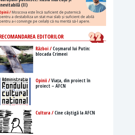
inevitabilă (II)
Opinii /
Moscova este încă suficient de puternică
pentru a destabiliza un stat mai slab și suficient de abilă
pentru a-i convinge pe ceilalți că nu merită să-l apere.
RECOMANDAREA EDITORILOR
Război /
Coșmarul lui Putin:
blocada Crimeei
Opinii /
Viața, din proiect în
proiect – AFCN
Cultura /
Cine câștigă la AFCN