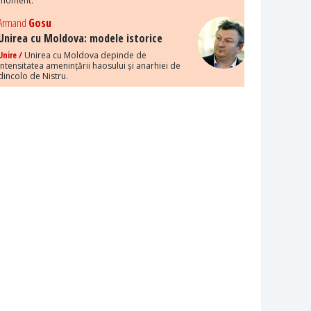
moment.
Armand
Gosu
Unirea cu Moldova: modele istorice
Unire /
Unirea cu Moldova depinde de
intensitatea amenințării haosului și anarhiei de
dincolo de Nistru.