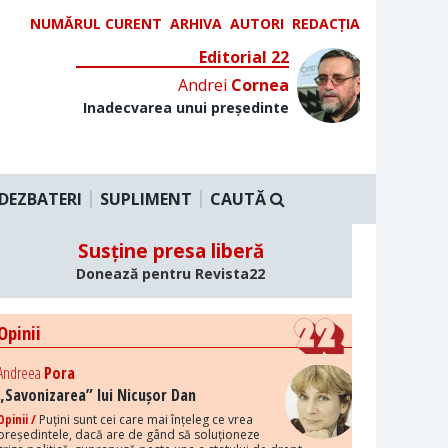
NUMĂRUL CURENT
ARHIVA
AUTORI
REDACȚIA
Editorial 22
Andrei
Cornea
Inadecvarea unui președinte
DEZBATERI
SUPLIMENT
CAUTĂ
Susține presa liberă
Donează pentru Revista22
Opinii
Andreea
Pora
„Savonizarea” lui Nicușor Dan
Opinii /
Puțini sunt cei care mai înțeleg ce vrea
președintele, dacă are de gând să soluționeze