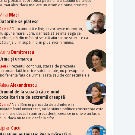
criza politică, suprapusă peste una a statului de drept
și, mai ales, dacă mai are un dram de bună-credință.
Mihai
Maci
Datoriile se plătesc
Opinii /
Deocamdată e liniștit: vorbește monoton,
nu spune mare lucru, dar lasă să se înțeleagă ce
trebuie, dă din mâini și se uită aiurea; pe scurt – e ca
pătrunjelul în supă: nici în plus, nici în minus.
Marina
Dumitrescu
Urma și urmarea
Eseu /
Prezentul continuu, starea de prezență
recomandată în orice spiritualitate, nu presupune
indiferența față de urma lăsată sau de consecințele ei.
Raluca
Alexandrescu
Drumul de la școală către noul
totalitarism de extremă dreaptă
Opinii /
Ne aflăm în perioada de admitere în
învățământul universitar, iar la științe politice concurența este
mai mare decât în anii precedenți, ceea ce în sine e un lucru
bun, dacă nu te uiți decât la cifre.
Ciprian
Cucu
Narațiuni putiniste: Rusia măreață și