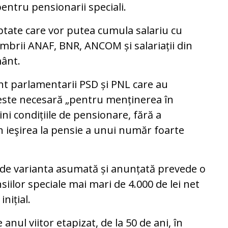
pentru pensionarii speciali.
eptate care vor putea cumula salariu cu
mbrii ANAF, BNR, ANCOM și salariații din
mânt.
nt parlamentarii PSD și PNL care au
este necesară „pentru menținerea în
lini condițiile de pensionare, fără a
in ieşirea la pensie a unui număr foarte
ă de varianta asumată și anunțată prevede o
iilor speciale mai mari de 4.000 de lei net
nițial.
nul viitor etapizat, de la 50 de ani, în