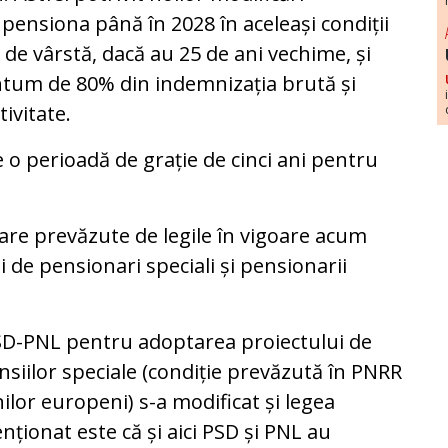
t pensiona până în 2028 în aceleași condiții
 de vârstă, dacă au 25 de ani vechime, și
antum de 80% din indemnizația brută și
ivitate.
e o perioadă de grație de cinci ani pentru
nare prevăzute de legile în vigoare acum
ii de pensionari speciali și pensionarii
 PSD-PNL pentru adoptarea proiectului de
siilor speciale (condiție prevăzută în PNRR
ilor europeni) s-a modificat și legea
ționat este că și aici PSD și PNL au