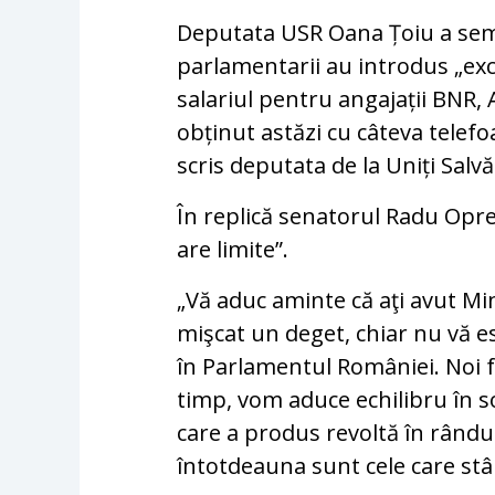
Deputata USR Oana Țoiu a sem
parlamentarii au introdus „exce
salariul pentru angajații BN
obținut astăzi cu câteva telefo
scris deputata de la Uniți Sal
În replică senatorul Radu Opre
are limite”.
„Vă aduc aminte că aţi avut Mini
mişcat un deget, chiar nu vă e
în Parlamentul României. Noi f
timp, vom aduce echilibru în 
care a produs revoltă în rândul
întotdeauna sunt cele care stâ