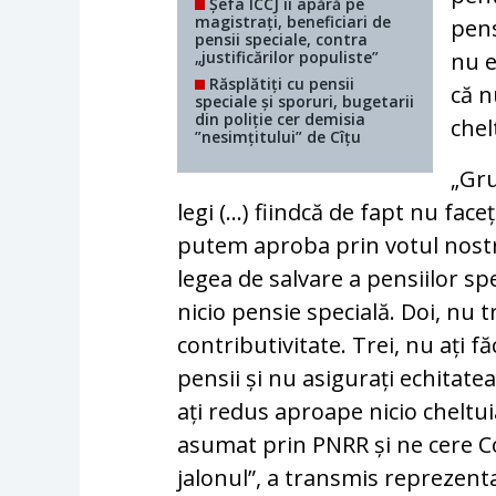
Șefa ICCJ îi apără pe
magistrați, beneficiari de
pens
pensii speciale, contra
„justificărilor populiste”
nu e
Răsplătiți cu pensii
că n
speciale și sporuri, bugetarii
din poliție cer demisia
chel
”nesimțitului” de Cîțu
„Gru
legi (…) fiindcă de fapt nu faceț
putem aproba prin votul nostru
legea de salvare a pensiilor sp
nicio pensie specială. Doi, nu t
contributivitate. Trei, nu ați f
pensii și nu asigurați echitate
ați redus aproape nicio cheltui
asumat prin PNRR și ne cere Co
jalonul”, a transmis reprezent