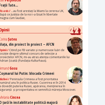
Dan
Perjovschi
Frații Tate...
Vis a vis /
...au fost arestați la Miami la cererea UK,
după ce Justiția de la noi i-a lăsat în libertate
magna cum laudae,
Opinii
Corina
Șuteu
Viața, din proiect în proiect – AFCN
Opinii /
Citind pe FB variate și numeroase luări de
poziție despre ultimul concurs de selecție a
proiectelor AFCN, mi-au atras atenția comentariile lui
Adrian Șoaită (Fundația Kulturhaus).
Armand
Gosu
Coșmarul lui Putin: blocada Crimeei
Război /
Peninsula Crimeea a fost prioritatea
numărul unu în politica Rusiei. Cucerirea ei în 2014
a dovedit puterea Rusiei, apărarea, menținerea în
siguranță și prosperitatea ei semnifică măreția Moscovei.
Melania
Cincea
O țară în instabilitate politică majoră