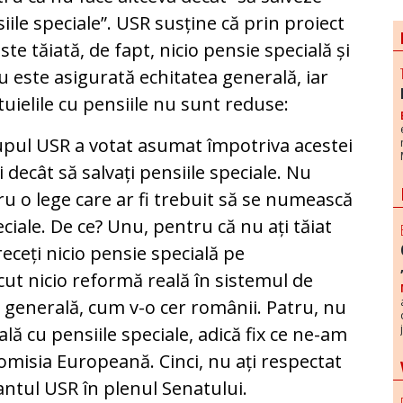
iile speciale”. USR susține că prin proiect
ste tăiată, de fapt, nicio pensie specială și
u este asigurată echitatea generală, iar
tuielile cu pensiile nu sunt reduse:
pul USR a votat asumat împotriva acestei
i decât să salvați pensiile speciale. Nu
 o lege care ar fi trebuit să se numească
eciale. De ce? Unu, pentru că nu ați tăiat
receți nicio pensie specială pe
ăcut nicio reformă reală în sistemul de
a generală, cum v-o cer românii. Patru, nu
ală cu pensiile speciale, adică fix ce ne-am
misia Europeană. Cinci, nu ați respectat
antul USR în plenul Senatului.