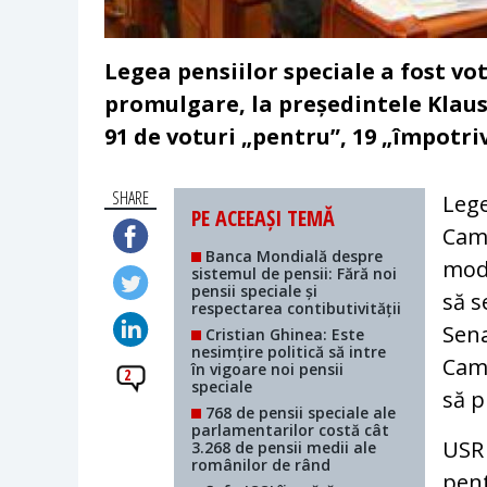
Legea pensiilor speciale a fost vo
promulgare, la președintele Klaus
91 de voturi „pentru”, 19 „împotriv
SHARE
Lege
PE ACEEAȘI TEMĂ
Came
Banca Mondială despre
modi
sistemul de pensii: Fără noi
pensii speciale și
să s
respectarea contibutivității
Sena
Cristian Ghinea: Este
nesimțire politică să intre
Cam
în vigoare noi pensii
2
speciale
să p
768 de pensii speciale ale
parlamentarilor costă cât
USR 
3.268 de pensii medii ale
românilor de rând
pent