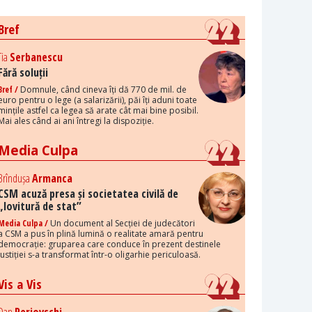
Bref
Tia
Serbanescu
Fără soluții
Bref /
Domnule, când cineva îți dă 770 de mil. de
euro pentru o lege (a salarizării), păi îți aduni toate
mințile astfel ca legea să arate cât mai bine posibil.
Mai ales când ai ani întregi la dispoziție.
Media Culpa
Brîndușa
Armanca
CSM acuză presa și societatea civilă de
„lovitură de stat”
Media Culpa /
Un document al Secției de judecători
a CSM a pus în plină lumină o realitate amară pentru
democrație: gruparea care conduce în prezent destinele
justiției s-a transformat într-o oligarhie periculoasă.
Vis a Vis