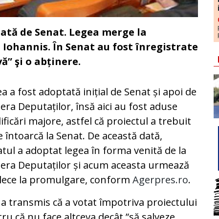
tată de Senat. Legea merge la
 Iohannis. În Senat au fost înregistrate
ă” şi o abținere.
a a fost adoptată inițial de Senat și apoi de
ra Deputaților, însă aici au fost aduse
ficări majore, astfel că proiectul a trebuit
e întoarcă la Senat. De această dată,
tul a adoptat legea în forma venită de la
era Deputaților și acum aceasta urmează
lece la promulgare, conform
Agerpres.ro
.
a transmis că a votat împotriva proiectului
ru că nu face altceva decât ”să salveze