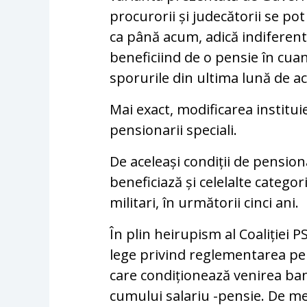
procurorii și judecătorii se po
ca până acum, adică indiferent
beneficiind de o pensie în cu
sporurile din ultima lună de act
Mai exact, modificarea institui
pensionarii speciali.
De aceleași condiții de pensio
beneficiază și celelalte categor
militari, în următorii cinci ani.
În plin heirupism al Coaliției
lege privind reglementarea pen
care condiționează venirea ban
cumului salariu -pensie. De men