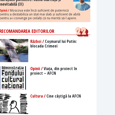
inevitabilă (II)
Opinii /
Moscova este încă suficient de puternică
pentru a destabiliza un stat mai slab și suficient de abilă
pentru a-i convinge pe ceilalți că nu merită să-l apere.
RECOMANDAREA EDITORILOR
Război /
Coșmarul lui Putin:
blocada Crimeei
Opinii /
Viața, din proiect în
proiect – AFCN
Cultura /
Cine câștigă la AFCN