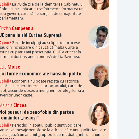
Opinii /
La 70 de zile de la demiterea Cabinetului
Bolojan, nici măcar nu se întrevede formarea unui
nou guvern, care să fie sprijinit de o majoritate
parlamentară.
Cristian
Campeanu
UE pune la zid Curtea Supremă
Opinii /
Zeci de inculpați au scăpat de procese
sau din închisoare din cauză că Înalta Curte a
extins cu patru ani prescripția. CJUE a criticat în
termeni duri instanța condusă de Lia Savonea.
Lidia
Moise
Costurile economice ale haosului politic
Opinii /
Economia nu poate rezista cu retorica
falsă a susținerii intereselor poporului, care, de
fapt, ascunde obsesia menținerii privilegiilor și a
averilor unor caste.
Melania
Cincea
Noi puseuri de xenofobie din partea
românilor „neaoși”
Opinii /
Periodic, în spațiul public sunt voci care
lansează mesaje xenofobe la adresa câte unui politician care
deranjează un anumit grup politico-mediatic, într-un anumit