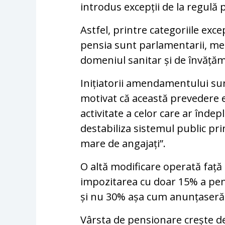
introdus excepții de la regulă 
Astfel, printre categoriile exc
pensia sunt parlamentarii, me
domeniul sanitar și de învăță
Inițiatorii amendamentului su
motivat că această prevedere 
activitate a celor care ar îndep
destabiliza sistemul public pr
mare de angajați”.
O altă modificare operată faț
impozitarea cu doar 15% a pens
și nu 30% așa cum anunțaseră i
Vârsta de pensionare crește de a