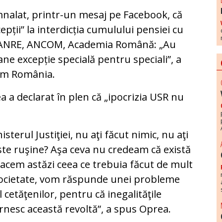
nalat, printr-un mesaj pe Facebook, că
pții” la interdicția cumulului pensiei cu
R, ANRE, ANCOM, Academia Română: „Au
ane excepție specială pentru speciali”, a
văm România.
a a declarat în plen că „ipocrizia USR nu
sterul Justiţiei, nu aţi făcut nimic, nu aţi
ste ruşine? Aşa ceva nu credeam că există
acem astăzi ceea ce trebuia făcut de mult
societate, vom răspunde unei probleme
 cetăţenilor, pentru că inegalităţile
rnesc această revoltă”, a spus Oprea.