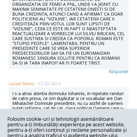
ORGANIZATIA DE FEMEI A PNL, UNDE I-A JIGNIT CU
MAXIMA SENINATATE PE CETATENII ONESTI SI DE
BUNA CREDINTA, ATUNCI CAND A AFIRMAT CA DOAR
POLITICIENII AU "VIZIUNE", IAR CETATENII CARE II
CREDITEAZA PRIN VOTUL LOR SUNT LIPSITI DE
"VIZIUNE", CEEA CE ESTE IN FAPT O NEASTEPTATA
REACTUALIZARE A VORBELOR LUI SILVIU BRUCAN, CEL
CARE SUSTNEA SI CREDEA CA POPORUL ROMAN ESTE
"STUPID PEOPLE". LAMENTABIL PENTRU UN
PRESEDINTE CARE SE VREA SUPERIOR
PREDECESORILOR SAI! SA FIE UN EUROMAIDAN
ROMANESC SINGURA SOLUTIE PENTRU CA ROMANII
SA-SI IA TARA INAPOI? AR FI FOARTE TRIST.
Răspunde
Lucian Rares -
12-20-2014
I s-a atras atentia domnului Iohannis, in repetate randuri
de catre presa, ce om duplicitar si ce vocabular are Dan
Mihalache! Domnule presedinte, nu cu astfel de oameni
puteti reforma, cat de cat, clasa politica! Oamenii care v-
au votat, la disperare, sunt prea satui de indivizi gen
Mihalache, chiar nu vreti sa intelegeti?
Folosim cookie-uri și tehnologii asemănătoare
pentru a-ți îmbunătăți experiența pe acest website,
Răspunde
pentru a-ți oferi conținut și reclame personalizate și
pentru a analiza traficul și audiența website-ului.