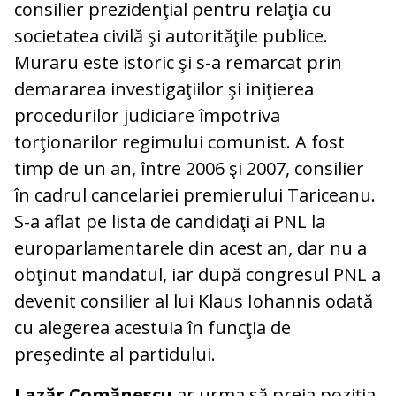
consilier prezidenţial pentru relaţia cu
societatea civilă şi autorităţile publice.
Muraru este istoric şi s-a remarcat prin
demararea investigaţiilor şi iniţierea
procedurilor judiciare împotriva
torţionarilor regimului comunist. A fost
timp de un an, între 2006 şi 2007, consilier
în cadrul cancelariei premierului Tariceanu.
S-a aflat pe lista de candidaţi ai PNL la
europarlamentarele din acest an, dar nu a
obţinut mandatul, iar după congresul PNL a
devenit consilier al lui Klaus Iohannis odată
cu alegerea acestuia în funcţia de
preşedinte al partidului.
Lazăr Comănescu
ar urma să preia poziţia