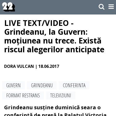
LIVE TEXT/VIDEO -
Grindeanu, la Guvern:
moțiunea nu trece. Există
riscul alegerilor anticipate
DORA VULCAN
| 18.06.2017
GUVERN
GRINDEANU
CONFERINTA
FORMAT RESTRANS
TELEVIZIUNI
Grindeanu susține duminică seara o
conferință de presă la Palatul Victoria