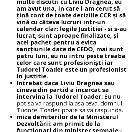
multe discutii cu Liviu Dragnea, eu
am avut una, in care i-am cerut să
țină cont de toate deciziile CCR și să
vină cu câteva lucruri intr-un
calendar clar: legile Justitiei - si s-au
lucrat, sunt aproape finalizate, și
acel pachet pentru a evita
sancțiunile date de CEDO, mai sunt
patru luni, eu nu intru peste treaba
celor care sunt profesioniști iar
Tudorel Toader este un profesionist
in justitie.
Intrebat daca Liviu Dragnea sau
cineva din partid a incercat sa
intervina la Tudorel Toader:
Eu nu
pot sa va raspund la asa ceva, domnul
Tudorel Toader poate sa va raspunda.
miza demiterilor de la Ministerul
Dezvoltării: am primit de la
funcționari din minister semnale -