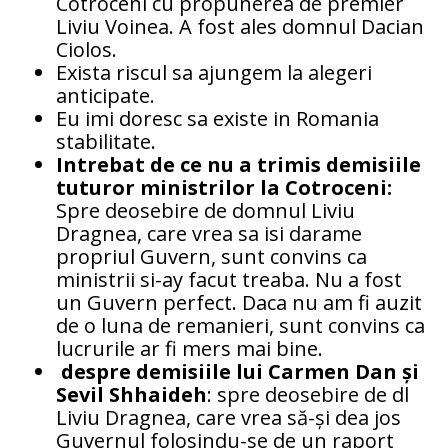
Cotroceni cu propunerea de premier
Liviu Voinea. A fost ales domnul Dacian
Ciolos.
Exista riscul sa ajungem la alegeri
anticipate.
Eu imi doresc sa existe in Romania
stabilitate.
Intrebat de ce nu a trimis demisiile
tuturor ministrilor la Cotroceni:
Spre deosebire de domnul Liviu
Dragnea, care vrea sa isi darame
propriul Guvern, sunt convins ca
ministrii si-ay facut treaba. Nu a fost
un Guvern perfect. Daca nu am fi auzit
de o luna de remanieri, sunt convins ca
lucrurile ar fi mers mai bine.
despre demisiile lui Carmen Dan și
Sevil Shhaideh
: spre deosebire de dl
Liviu Dragnea, care vrea să-și dea jos
Guvernul folosindu-se de un raport