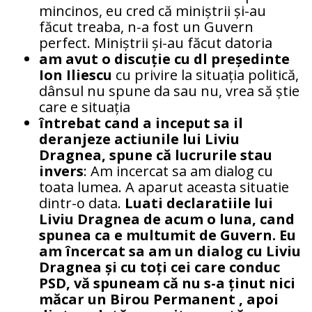
mincinos, eu cred că miniștrii și-au
făcut treaba, n-a fost un Guvern
perfect. Miniștrii și-au făcut datoria
am avut o discuție cu dl președinte
Ion Iliescu
cu privire la situația politică,
dânsul nu spune da sau nu, vrea să știe
care e situația
întrebat cand a inceput sa il
deranjeze actiunile lui Liviu
Dragnea, spune că lucrurile stau
invers
: Am incercat sa am dialog cu
toata lumea. A aparut aceasta situatie
dintr-o data.
Luati declaratiile lui
Liviu Dragnea de acum o luna, cand
spunea ca e multumit de Guvern. Eu
am încercat
sa am un dialog cu Liviu
Dragnea și cu toți cei care conduc
PSD, vă spuneam că nu s-a ținut nici
măcar un Birou Permanent , apoi