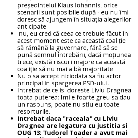
președintelui Klaus Iohannis, orice
scenarii sunt posibile după - eu nu îmi
doresc să ajungem în situația alegerilor
anticipate
nu, eu cred că ceea ce trebuie făcut în
acest moment este ca această coaliție
să rămână la guvernare, fără să se
pună semnul întrebării, dacă moțiunea
trece, există riscuri majore ca această
coaliție să nu mai aibă majoritate
Nu o sa accept niciodata sa fiu actor
principal in spargerea PSD-ului.
Intrebat de ce isi doreste Liviu Dragnea
toata puterea: Imi e foarte greu sa dau
un raspuns, poate nu stiu eu toate
resorturile.
Intrebat daca "raceala" cu Liviu
Dragnea are legatura cu justitia si
OUG 13: Tudorel Toader a avut mai