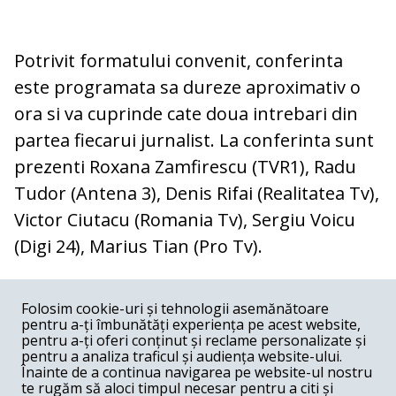
Potrivit formatului convenit, conferinta
este programata sa dureze aproximativ o
ora si va cuprinde cate doua intrebari din
partea fiecarui jurnalist. La conferinta sunt
prezenti Roxana Zamfirescu (TVR1), Radu
Tudor (Antena 3), Denis Rifai (Realitatea Tv),
Victor Ciutacu (Romania Tv), Sergiu Voicu
(Digi 24), Marius Tian (Pro Tv).
COMENTARII
0
Folosim cookie-uri și tehnologii asemănătoare
pentru a-ți îmbunătăți experiența pe acest website,
Nume
pentru a-ți oferi conținut și reclame personalizate și
pentru a analiza traficul și audiența website-ului.
Înainte de a continua navigarea pe website-ul nostru
Email
te rugăm să aloci timpul necesar pentru a citi și