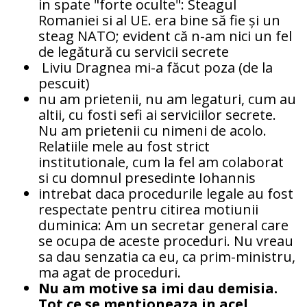
in spate "forte oculte": Steagul
Romaniei si al UE. era bine să fie și un
steag NATO; evident că n-am nici un fel
de legătură cu servicii secrete
Liviu Dragnea mi-a făcut poza (de la
pescuit)
nu am prietenii, nu am legaturi, cum au
altii, cu fosti sefi ai serviciilor secrete.
Nu am prietenii cu nimeni de acolo.
Relatiile mele au fost strict
institutionale, cum la fel am colaborat
si cu domnul presedinte Iohannis
intrebat daca procedurile legale au fost
respectate pentru citirea motiunii
duminica: Am un secretar general care
se ocupa de aceste proceduri. Nu vreau
sa dau senzatia ca eu, ca prim-ministru,
ma agat de proceduri.
Nu am motive sa imi dau demisia.
Tot ce se mentioneaza in acel