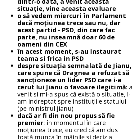
dintr-o dată, a venit această
situație, vine
aceasta evaluare
o să vedem miercuri în Parlament
dacă moțiunea trece sau nu, dar
acest partid - PSD, din care fac
parte, nu inseamnă doar 60 de
oameni din CEX
în acest moment, s-au instaurat
teama si frica in PSD
despre situația semnalată de Jianu,
care spune că Dragnea a refuzat să
sancționeze un lider PSD care i-a
cerut lui Jianu o favoare ilegitimă
: a
venit si mi-a spus că există o situatie, l-
am indreptat spre instituțiile statului
(pe ministrul Jianu)
dacă ar fi din nou propus să fie
premier
: în momentul în care
moțiunea trece, eu cred că am dus
toată munca în mâinile și decizia