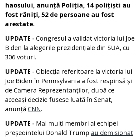
haosului, anunță Poliția, 14 polițiști au
fost răniți, 52 de persoane au fost
arestate.
UPDATE -
Congresul a validat victoria lui Joe
Biden la alegerile prezidențiale din SUA, cu
306 voturi.
UPDATE
- Obiecţia referitoare la victoria lui
Joe Biden în Pennsylvania a fost respinsă și
de Camera Reprezentanţilor, după ce
aceeași decizie fusese luată în Senat,
anunță
CNN
.
UPDATE -
Mai mulți membri ai echipei
președintelui Donald Trump
au demisionat