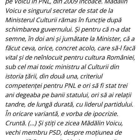
pe Voicu în PNL, din 2009 încoace. Mădălin
Voicu e singurul secretar de stat de la
Ministerul Culturii rămas în funcție după
schimbarea guvernului. Și pentru că n-a dat
semne, în doi ani și jumătate la Minister, că a
făcut ceva, orice, concret acolo, care să-l facă
vital și de neînlocuit pentru cultura României,
sub cel mai toxic ministru al Culturii din
istoria țării, din două una, criteriul
competenței pentru PNL e ori să fi stat trei
ani degeaba pe banii statului, ori să ai relații
tandre, de lungă durată, cu liderul partidului.
În oricare variantă, e vorba de ipocrizie.
Cruntă. (...) Și știți ce zicea Mădălin Voicu,
vechi membru PSD, despre moțiunea de