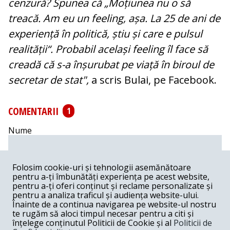
cenzură? Spunea că „Moțiunea nu o să
treacă. Am eu un feeling, așa. La 25 de ani de
experiență în politică, știu și care e pulsul
realității“. Probabil același feeling îl face să
creadă că s-a înșurubat pe viață în biroul de
secretar de stat",
a scris Bulai, pe Facebook.
COMENTARII
1
Nume
Email
Folosim cookie-uri și tehnologii asemănătoare
pentru a-ți îmbunătăți experiența pe acest website,
pentru a-ți oferi conținut și reclame personalizate și
Comentariu
pentru a analiza traficul și audiența website-ului.
Înainte de a continua navigarea pe website-ul nostru
te rugăm să aloci timpul necesar pentru a citi și
înțelege conținutul Politicii de Cookie și al
Politicii de