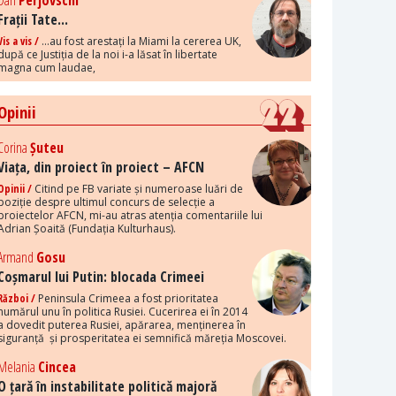
Dan
Perjovschi
Frații Tate...
Vis a vis /
...au fost arestați la Miami la cererea UK,
după ce Justiția de la noi i-a lăsat în libertate
magna cum laudae,
Opinii
Corina
Șuteu
Viața, din proiect în proiect – AFCN
Opinii /
Citind pe FB variate și numeroase luări de
poziție despre ultimul concurs de selecție a
proiectelor AFCN, mi-au atras atenția comentariile lui
Adrian Șoaită (Fundația Kulturhaus).
Armand
Gosu
Coșmarul lui Putin: blocada Crimeei
Război /
Peninsula Crimeea a fost prioritatea
numărul unu în politica Rusiei. Cucerirea ei în 2014
a dovedit puterea Rusiei, apărarea, menținerea în
siguranță și prosperitatea ei semnifică măreția Moscovei.
Melania
Cincea
O țară în instabilitate politică majoră