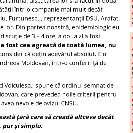
 carantină, discutarea lor s-a făcut în două
nătății într-o companie mai mult decât
cuiu, Furtunescu, reprezentanții DSU, Arafat,
le lor. Din partea noastră, epidemiologic eu
 discuție de 3 – 4 ore, a doua zi a fost
a fost cea agreată de toată lumea, nu
 consider că dețin adevărul absolut. E o
Andreea Moldovan, într-o conferinţă de
lad Voiculescu spune că ordinul semnat de
dovan, care prevedea noile criterii pentru
u avea nevoie de avizul CNSU.
eastă ţară care să creadă altceva decât
 pur şi simplu.