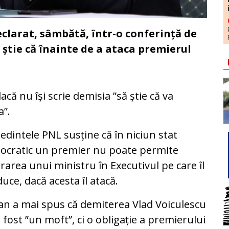
clarat, sâmbătă, într-o conferință de
ă știe că înainte de a ataca premierul
dacă nu își scrie demisia ”să știe că va
a”.
edintele PNL susține că în niciun stat
ocratic un premier nu poate permite
rarea unui ministru în Executivul pe care îl
uce, dacă acesta îl atacă.
n a mai spus că demiterea Vlad Voiculescu
 fost ”un moft”, ci o obligație a premierului