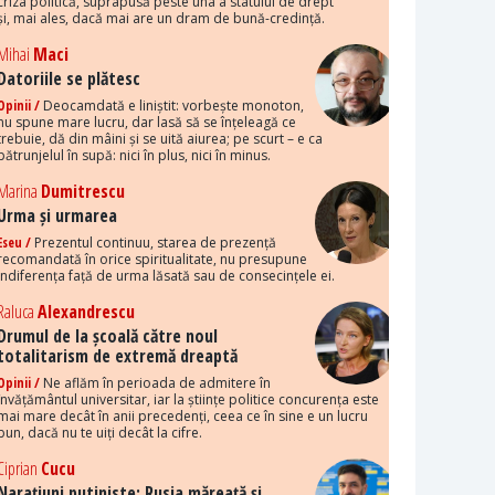
criza politică, suprapusă peste una a statului de drept
și, mai ales, dacă mai are un dram de bună-credință.
Mihai
Maci
Datoriile se plătesc
Opinii /
Deocamdată e liniștit: vorbește monoton,
nu spune mare lucru, dar lasă să se înțeleagă ce
trebuie, dă din mâini și se uită aiurea; pe scurt – e ca
pătrunjelul în supă: nici în plus, nici în minus.
Marina
Dumitrescu
Urma și urmarea
Eseu /
Prezentul continuu, starea de prezență
recomandată în orice spiritualitate, nu presupune
indiferența față de urma lăsată sau de consecințele ei.
Raluca
Alexandrescu
Drumul de la școală către noul
totalitarism de extremă dreaptă
Opinii /
Ne aflăm în perioada de admitere în
învățământul universitar, iar la științe politice concurența este
mai mare decât în anii precedenți, ceea ce în sine e un lucru
bun, dacă nu te uiți decât la cifre.
Ciprian
Cucu
Narațiuni putiniste: Rusia măreață și