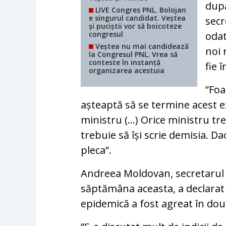
după
LIVE Congres PNL. Bolojan
e singurul candidat. Veștea
secr
și puciștii vor să boicoteze
congresul
odat
Veștea nu mai candidează
noi 
la Congresul PNL. Vrea să
conteste în instanță
fie î
organizarea acestuia
”Foa
așteaptă să se termine acest e
ministru (…) Orice ministru tre
trebuie să își scrie demisia. Da
pleca”.
Andreea Moldovan, secretarul 
săptămâna aceasta, a declarat 
epidemică a fost agreat în dou