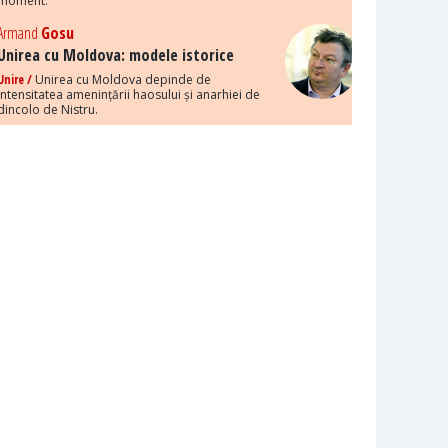
moment.
Armand
Gosu
Unirea cu Moldova: modele istorice
Unire /
Unirea cu Moldova depinde de
intensitatea amenințării haosului și anarhiei de
dincolo de Nistru.