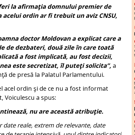
feri la afirmaţia domnului premier de
acelui ordin ar fi trebuit un aviz CNSU,
oamna doctor Moldovan a explicat care a
le de dezbateri, două zile în care toată
icată a fost implicată, au fost decizii,
a este secretizat, îl puteţi solicita”,
a
nţă de presă la Palatul Parlamentului.
l acel ordin şi de ce nu a fost informat
, Voiculescu a spus:
ntinează, nu are această atribuţie.
r date reale, extrem de relevante, date
 de terapie intensivă, unul dintre indicatori