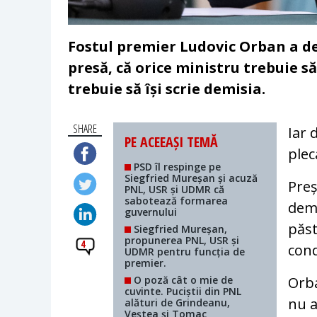
Fostul premier Ludovic Orban a de
presă, că orice ministru trebuie s
trebuie să își scrie demisia.
SHARE
Iar 
PE ACEEAȘI TEMĂ
plec
PSD îl respinge pe
Siegfried Mureșan și acuză
Preș
PNL, USR și UDMR că
sabotează formarea
dem
guvernului
păst
Siegfried Mureșan,
propunerea PNL, USR și
4
cond
UDMR pentru funcția de
premier.
O poză cât o mie de
Orba
cuvinte. Puciștii din PNL
nu a
alături de Grindeanu,
Veștea și Tomac