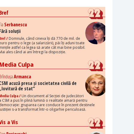
Bref
Tia
Serbanescu
Fără soluții
Bref /
Domnule, când cineva îți dă 770 de mil. de
euro pentru o lege (a salarizării), păi îți aduni toate
mințile astfel ca legea să arate cât mai bine posibil.
Mai ales când ai ani întregi la dispoziție.
Media Culpa
Brîndușa
Armanca
CSM acuză presa și societatea civilă de
„lovitură de stat”
Media Culpa /
Un document al Secției de judecători
a CSM a pus în plină lumină o realitate amară pentru
democrație: gruparea care conduce în prezent destinele
justiției s-a transformat într-o oligarhie periculoasă.
Vis a Vis