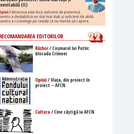
inevitabilă (II)
Opinii /
Moscova este încă suficient de puternică
pentru a destabiliza un stat mai slab și suficient de abilă
pentru a-i convinge pe ceilalți că nu merită să-l apere.
RECOMANDAREA EDITORILOR
Război /
Coșmarul lui Putin:
blocada Crimeei
Opinii /
Viața, din proiect în
proiect – AFCN
Cultura /
Cine câștigă la AFCN