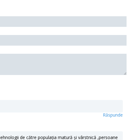
Răspunde
 tehnologii de către populația matură și vârstnică ,persoane