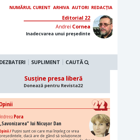
NUMĂRUL CURENT
ARHIVA
AUTORI
REDACȚIA
Editorial 22
Andrei
Cornea
Inadecvarea unui președinte
DEZBATERI
SUPLIMENT
CAUTĂ
Susține presa liberă
Donează pentru Revista22
Opinii
Andreea
Pora
„Savonizarea” lui Nicușor Dan
Opinii /
Puțini sunt cei care mai înțeleg ce vrea
președintele, dacă are de gând să soluționeze