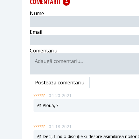
COMENTARII
4
Nume
Email
Comentariu
Postează comentariu
?????? -
04-20-2021
@ Plouă, ?
?????? -
04-18-2021
@ Deci, fiind o discuție și despre asimilarea noilor