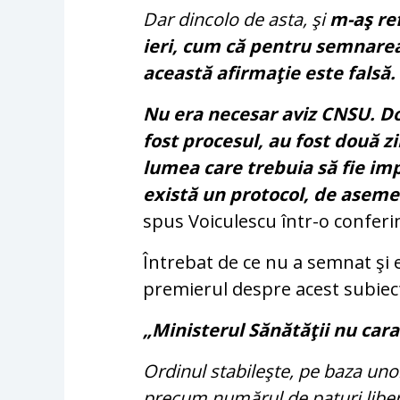
Dar dincolo de asta, şi
m-aş re
ieri, cum că pentru semnarea 
această afirmaţie este falsă.
Nu era necesar aviz CNSU. D
fost procesul, au fost două zi
lumea care trebuia să fie impl
există un protocol, de asemene
spus Voiculescu într-o conferi
Întrebat de ce nu a semnat şi e
premierul despre acest subiect
„Ministerul Sănătăţii nu cara
Ordinul stabileşte, pe baza uno
precum numărul de paturi libere