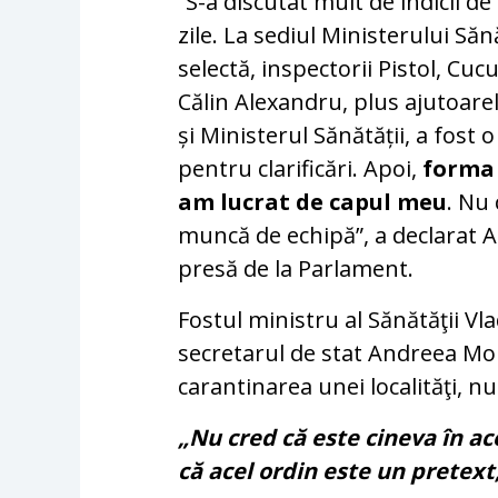
”S-a discutat mult de indicii de
zile. La sediul Ministerului Să
selectă, inspectorii Pistol, Cu
Călin Alexandru, plus ajutoare
și Ministerul Sănătății, a fost o
pentru clarificări. Apoi,
forma 
am lucrat de capul meu
. Nu
muncă de echipă”, a declarat 
presă de la Parlament.
Fostul ministru al Sănătăţii V
secretarul de stat Andreea Mol
carantinarea unei localităţi, n
„Nu cred că este cineva în ac
că acel ordin este un pretext,