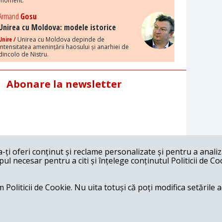
moment.
Armand
Gosu
Unirea cu Moldova: modele istorice
Unire /
Unirea cu Moldova depinde de
intensitatea amenințării haosului și anarhiei de
dincolo de Nistru.
Abonare la newsletter
ți oferi conținut și reclame personalizate și pentru a anali
l necesar pentru a citi și înțelege conținutul Politicii de Co
 Politicii de Cookie. Nu uita totuși că poți modifica setările 