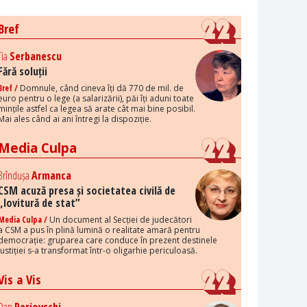
Bref
Tia
Serbanescu
Fără soluții
Bref /
Domnule, când cineva îți dă 770 de mil. de
euro pentru o lege (a salarizării), păi îți aduni toate
mințile astfel ca legea să arate cât mai bine posibil.
Mai ales când ai ani întregi la dispoziție.
Media Culpa
Brîndușa
Armanca
CSM acuză presa și societatea civilă de
„lovitură de stat”
Media Culpa /
Un document al Secției de judecători
a CSM a pus în plină lumină o realitate amară pentru
democrație: gruparea care conduce în prezent destinele
justiției s-a transformat într-o oligarhie periculoasă.
Vis a Vis