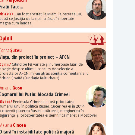
Dan
Perjovschi
Frații Tate...
Vis a vis /
...au fost arestați la Miami la cererea UK,
după ce Justiția de la noi i-a lăsat în libertate
magna cum laudae,
Opinii
Corina
Șuteu
Viața, din proiect în proiect – AFCN
Opinii /
Citind pe FB variate și numeroase luări de
poziție despre ultimul concurs de selecție a
proiectelor AFCN, mi-au atras atenția comentariile lui
Adrian Șoaită (Fundația Kulturhaus).
Armand
Gosu
Coșmarul lui Putin: blocada Crimeei
Război /
Peninsula Crimeea a fost prioritatea
numărul unu în politica Rusiei. Cucerirea ei în 2014
a dovedit puterea Rusiei, apărarea, menținerea în
siguranță și prosperitatea ei semnifică măreția Moscovei.
Melania
Cincea
O țară în instabilitate politică majoră