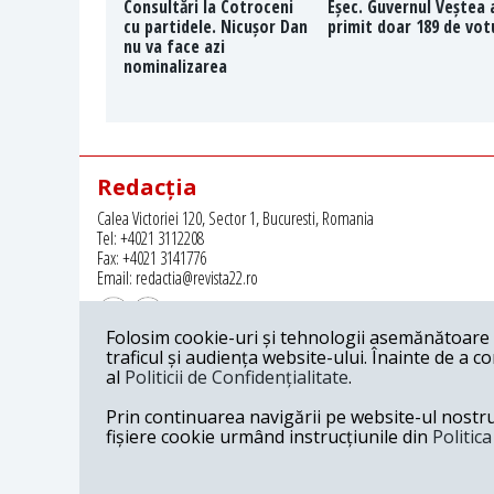
Consultări la Cotroceni
Eșec. Guvernul Veștea 
cu partidele. Nicușor Dan
primit doar 189 de vot
nu va face azi
nominalizarea
Redacția
Calea Victoriei 120, Sector 1, Bucuresti, Romania
Tel: +4021 3112208
Fax: +4021 3141776
Email: redactia@revista22.ro
Folosim cookie-uri și tehnologii asemănătoare p
traficul și audiența website-ului. Înainte de a c
al
Politicii de Confidențialitate
.
Revista 22 este editata de
Grupul pentru Dialog Social
Prin continuarea navigării pe website-ul nostru c
fișiere cookie urmând instrucțiunile din
Politic