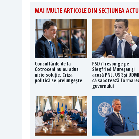
MAI MULTE ARTICOLE DIN SECȚIUNEA ACTU
Consultările de la
PSD îl respinge pe
Cotroceni nu au adus
Siegfried Mureșan și
nicio soluție. Criza
acuză PNL, USR și UDM
politică se prelungește
că sabotează formare
guvernului