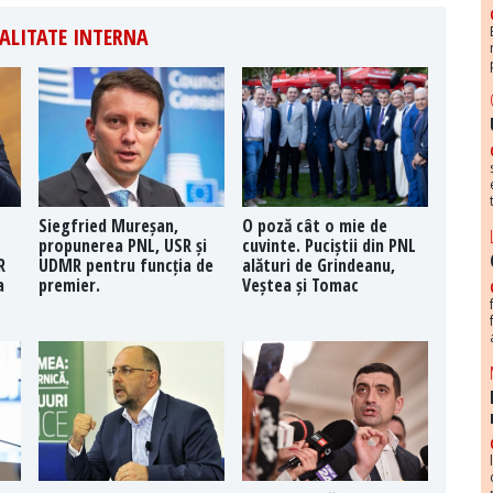
ALITATE INTERNA
Siegfried Mureșan,
O poză cât o mie de
propunerea PNL, USR și
cuvinte. Puciștii din PNL
R
UDMR pentru funcția de
alături de Grindeanu,
a
premier.
Veștea și Tomac