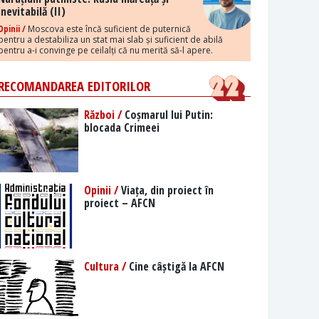
inevitabilă (II)
Opinii /
Moscova este încă suficient de puternică
pentru a destabiliza un stat mai slab și suficient de abilă
pentru a-i convinge pe ceilalți că nu merită să-l apere.
RECOMANDAREA EDITORILOR
Război /
Coșmarul lui Putin:
blocada Crimeei
Opinii /
Viața, din proiect în
proiect – AFCN
Cultura /
Cine câștigă la AFCN