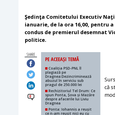
Şedinţa Comitetului Executiv Naţi
ianuarie, de la ora 16,00, pentru 
condus de premierul desemnat Vior
politice.
SHARE
PE ACEEAȘI TEMĂ
Coaliția PSD-PNL îl
plagiază pe
Dragnea:Dezincriminează
Surs
abuzul în serviciu sub
pragul de 250.000 lei
că s
Rechizitoriul Tel Drum: Ce
modi
spun Ponta, Șova și Mazăre
0
despre afacerile lui Liviu
Dragnea
Ponta: Iohannis a reușit
ce n-am reușit nici eu cu