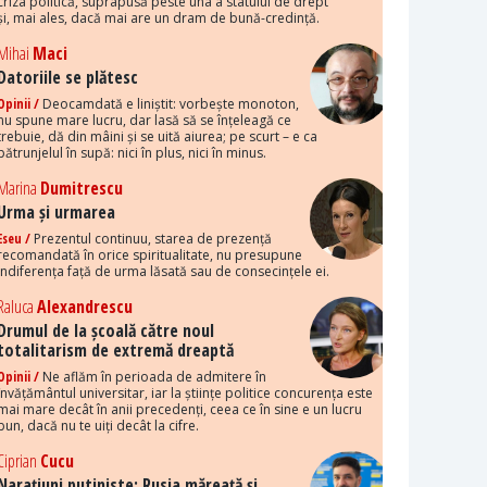
criza politică, suprapusă peste una a statului de drept
și, mai ales, dacă mai are un dram de bună-credință.
Mihai
Maci
Datoriile se plătesc
Opinii /
Deocamdată e liniștit: vorbește monoton,
nu spune mare lucru, dar lasă să se înțeleagă ce
trebuie, dă din mâini și se uită aiurea; pe scurt – e ca
pătrunjelul în supă: nici în plus, nici în minus.
Marina
Dumitrescu
Urma și urmarea
Eseu /
Prezentul continuu, starea de prezență
recomandată în orice spiritualitate, nu presupune
indiferența față de urma lăsată sau de consecințele ei.
Raluca
Alexandrescu
Drumul de la școală către noul
totalitarism de extremă dreaptă
Opinii /
Ne aflăm în perioada de admitere în
învățământul universitar, iar la științe politice concurența este
mai mare decât în anii precedenți, ceea ce în sine e un lucru
bun, dacă nu te uiți decât la cifre.
Ciprian
Cucu
Narațiuni putiniste: Rusia măreață și