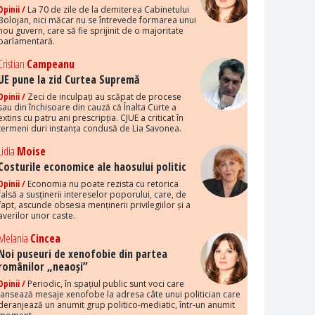
Opinii /
La 70 de zile de la demiterea Cabinetului
Bolojan, nici măcar nu se întrevede formarea unui
nou guvern, care să fie sprijinit de o majoritate
parlamentară.
Cristian
Campeanu
UE pune la zid Curtea Supremă
Opinii /
Zeci de inculpați au scăpat de procese
sau din închisoare din cauză că Înalta Curte a
extins cu patru ani prescripția. CJUE a criticat în
termeni duri instanța condusă de Lia Savonea.
Lidia
Moise
Costurile economice ale haosului politic
Opinii /
Economia nu poate rezista cu retorica
falsă a susținerii intereselor poporului, care, de
fapt, ascunde obsesia menținerii privilegiilor și a
averilor unor caste.
Melania
Cincea
Noi puseuri de xenofobie din partea
românilor „neaoși”
Opinii /
Periodic, în spațiul public sunt voci care
lansează mesaje xenofobe la adresa câte unui politician care
deranjează un anumit grup politico-mediatic, într-un anumit