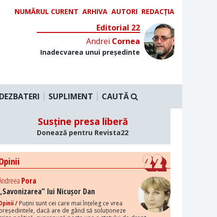
NUMĂRUL CURENT
ARHIVA
AUTORI
REDACȚIA
Editorial 22
Andrei
Cornea
Inadecvarea unui președinte
DEZBATERI
SUPLIMENT
CAUTĂ
Susține presa liberă
Donează pentru Revista22
Opinii
Andreea
Pora
„Savonizarea” lui Nicușor Dan
Opinii /
Puțini sunt cei care mai înțeleg ce vrea
președintele, dacă are de gând să soluționeze