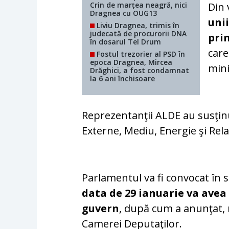
Crin de marțea neagră, nici
Din 
Dragnea cu OUG13
uni
Liviu Dragnea, trimis în
judecată de procurorii DNA
pri
în dosarul Tel Drum
care
Fostul trezorier al PSD în
epoca Dragnea, Mircea
mini
Drăghici, a fost condamnat
la 6 ani închisoare
Reprezentanţii ALDE au susţinut
Externe, Mediu, Energie şi Rel
Parlamentul va fi convocat în 
data de 29 ianuarie va avea 
guvern
, după cum a anunţat, 
Camerei Deputaţilor.