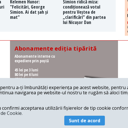
a
Kelemen Hunor:
Simion ridică miza:
uri
"Felicitări, George
condiționează votul
Simion. Ai dat șah și
pentru Veștea de
mat"
„clarificări” din partea
lui Nicușor Dan
Abonamente ediția tipărită
Abonamente interne cu
expediere prin poștă
45 lei pe 3 luni
80 lei pe 6 luni
150 lei pe 1 an
entru a-ți îmbunătăți experiența pe acest website, pentru a-
Abonamente interne cu
ontinua navigarea pe website-ul nostru te rugăm să aloci timpu
ridicare de la redacție
36 lei pe 3 luni
62 lei pe 6 luni
onfirmi acceptarea utilizării fișierelor de tip cookie conform
115 lei pe 1 an
a de Cookie.
Sunt de acord
© 2026 Revista 22