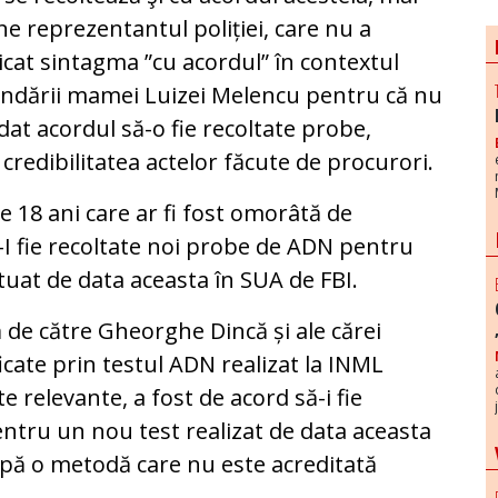
e reprezentantul poliției, care nu a
icat sintagma ”cu acordul” în contextul
ndării mamei Luizei Melencu pentru că nu
 dat acordul să-o fie recoltate probe,
redibilitatea actelor făcute de procurori.
 18 ani care ar fi fost omorâtă de
I fie recoltate noi probe de ADN pentru
tuat de data aceasta în SUA de FBI.
ă de către Gheorghe Dincă și ale cărei
icate prin testul ADN realizat la INML
e relevante, a fost de acord să-i fie
ntru un nou test realizat de data aceasta
upă o metodă care nu este acreditată