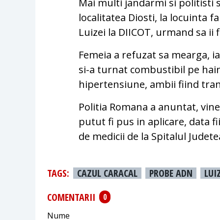
Mai multi jandarmi si politisti
localitatea Diosti, la locuinta
Luizei la DIICOT, urmand sa ii 
Femeia a refuzat sa mearga, iar
si-a turnat combustibil pe hai
hipertensiune, ambii fiind tran
Politia Romana a anuntat, vin
putut fi pus in aplicare, data 
de medicii de la Spitalul Judet
TAGS:
CAZUL CARACAL
PROBE ADN
LUI
COMENTARII
0
Nume