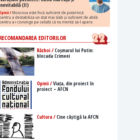
inevitabilă (II)
Opinii /
Moscova este încă suficient de puternică
pentru a destabiliza un stat mai slab și suficient de abilă
pentru a-i convinge pe ceilalți că nu merită să-l apere.
RECOMANDAREA EDITORILOR
Război /
Coșmarul lui Putin:
blocada Crimeei
Opinii /
Viața, din proiect în
proiect – AFCN
Cultura /
Cine câștigă la AFCN