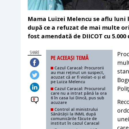
Mama Luizei Melencu se aflu luni 
după ce a refuzat de mai multe ori
fost amendată de DIICOT cu 5.000 d
SHARE
Proc
PE ACEEAȘI TEMĂ
mult
Cazul Caracal: Procurorii
stan
au mai reținut un suspect,
acuzat că ar fi violat-o și el
Bogd
pe Luiza Melencu
Poli
Cazul Caracal: Procurorul
care nu a intrat până la ora
6 în casa lui Dincă, pus sub
0
Reco
acuzare
Control al ministrului
ordo
Sănătății la INML după
unei
comunicările făcute de
institut în cazul Caracal
care