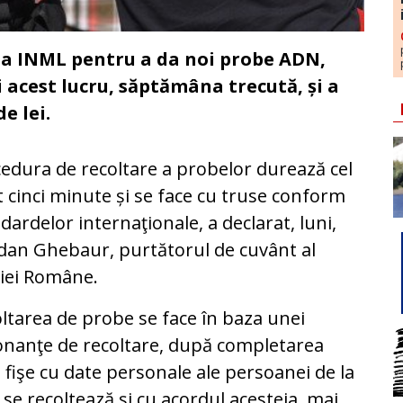
la INML pentru a da noi probe ADN,
 acest lucru, săptămâna trecută, și a
e lei.
edura de recoltare a probelor durează cel
 cinci minute și se face cu truse conform
dardelor internaţionale, a declarat, luni,
an Ghebaur, purtătorul de cuvânt al
ţiei Române.
ltarea de probe se face în baza unei
nanţe de recoltare, după completarea
 fişe cu date personale ale persoanei de la
 se recoltează şi cu acordul acesteia, mai