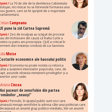
Opinii /
La 70 de zile de la demiterea Cabinetului
Bolojan, nici măcar nu se întrevede formarea unui
nou guvern, care să fie sprijinit de o majoritate
parlamentară.
Cristian
Campeanu
UE pune la zid Curtea Supremă
Opinii /
Zeci de inculpați au scăpat de procese
sau din închisoare din cauză că Înalta Curte a
extins cu patru ani prescripția. CJUE a criticat în
termeni duri instanța condusă de Lia Savonea.
Lidia
Moise
Costurile economice ale haosului politic
Opinii /
Economia nu poate rezista cu retorica
falsă a susținerii intereselor poporului, care, de
fapt, ascunde obsesia menținerii privilegiilor și a
averilor unor caste.
Melania
Cincea
Noi puseuri de xenofobie din partea
românilor „neaoși”
Opinii /
Periodic, în spațiul public sunt voci care
lansează mesaje xenofobe la adresa câte unui politician care
deranjează un anumit grup politico-mediatic, într-un anumit