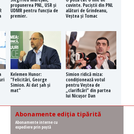
propunerea PNL, USR și
cuvinte. Puciștii din PNL
R
UDMR pentru funcția de
alături de Grindeanu,
a
premier.
Veștea și Tomac
a
Kelemen Hunor:
Simion ridică miza:
uri
"Felicitări, George
condiționează votul
Simion. Ai dat șah și
pentru Veștea de
mat"
„clarificări” din partea
lui Nicușor Dan
Abonamente ediția tipărită
Abonamente interne cu
expediere prin poștă