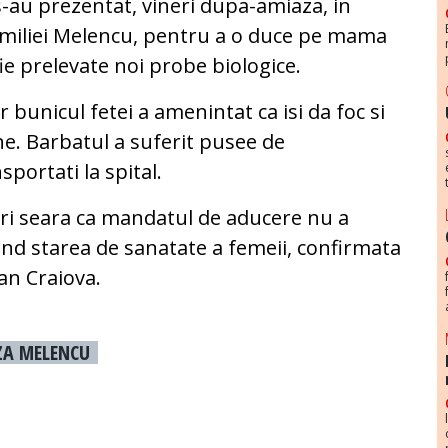
 s-au prezentat, vineri dupa-amiaza, in
 familiei Melencu, pentru a o duce pe mama
fie prelevate noi probe biologice.
 bunicul fetei a amenintat ca isi da foc si
ne. Barbatul a suferit pusee de
sportati la spital.
eri seara ca mandatul de aducere nu a
fiind starea de sanatate a femeii, confirmata
ean Craiova.
ZA MELENCU