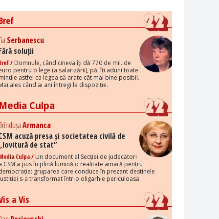
Bref
Tia
Serbanescu
Fără soluții
Bref /
Domnule, când cineva îți dă 770 de mil. de
euro pentru o lege (a salarizării), păi îți aduni toate
mințile astfel ca legea să arate cât mai bine posibil.
Mai ales când ai ani întregi la dispoziție.
Media Culpa
Brîndușa
Armanca
CSM acuză presa și societatea civilă de
„lovitură de stat”
Media Culpa /
Un document al Secției de judecători
a CSM a pus în plină lumină o realitate amară pentru
democrație: gruparea care conduce în prezent destinele
justiției s-a transformat într-o oligarhie periculoasă.
Vis a Vis