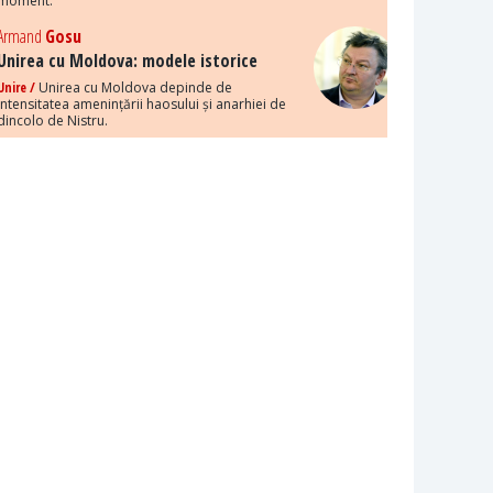
moment.
Armand
Gosu
Unirea cu Moldova: modele istorice
Unire /
Unirea cu Moldova depinde de
intensitatea amenințării haosului și anarhiei de
dincolo de Nistru.