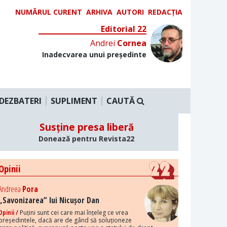
NUMĂRUL CURENT
ARHIVA
AUTORI
REDACȚIA
Editorial 22
Andrei
Cornea
Inadecvarea unui președinte
DEZBATERI
SUPLIMENT
CAUTĂ
Susține presa liberă
Donează pentru Revista22
Opinii
Andreea
Pora
„Savonizarea” lui Nicușor Dan
Opinii /
Puțini sunt cei care mai înțeleg ce vrea
președintele, dacă are de gând să soluționeze