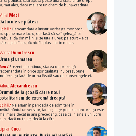
criza politică, suprapusă peste una a statului de drept
și, mai ales, dacă mai are un dram de bună-credință.
Mihai
Maci
Datoriile se plătesc
Opinii /
Deocamdată e liniștit: vorbește monoton,
nu spune mare lucru, dar lasă să se înțeleagă ce
trebuie, dă din mâini și se uită aiurea; pe scurt – e ca
pătrunjelul în supă: nici în plus, nici în minus.
Marina
Dumitrescu
Urma și urmarea
Eseu /
Prezentul continuu, starea de prezență
recomandată în orice spiritualitate, nu presupune
indiferența față de urma lăsată sau de consecințele ei.
Raluca
Alexandrescu
Drumul de la școală către noul
totalitarism de extremă dreaptă
Opinii /
Ne aflăm în perioada de admitere în
învățământul universitar, iar la științe politice concurența este
mai mare decât în anii precedenți, ceea ce în sine e un lucru
bun, dacă nu te uiți decât la cifre.
Ciprian
Cucu
Narațiuni putiniste: Rusia măreață și