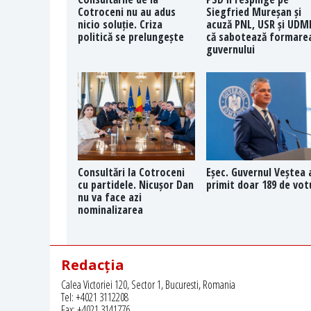
Cotroceni nu au adus
Siegfried Mureșan și
nicio soluție. Criza
acuză PNL, USR și UDM
politică se prelungește
că sabotează formare
guvernului
Consultări la Cotroceni
Eșec. Guvernul Veștea 
cu partidele. Nicușor Dan
primit doar 189 de vot
nu va face azi
nominalizarea
Redacția
Calea Victoriei 120, Sector 1, Bucuresti, Romania
Tel: +4021 3112208
Fax: +4021 3141776