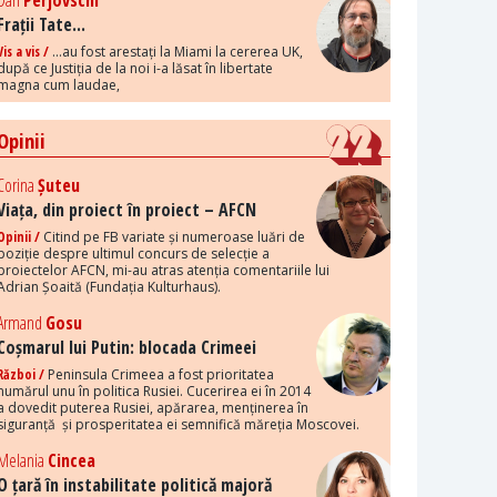
Dan
Perjovschi
Frații Tate...
Vis a vis /
...au fost arestați la Miami la cererea UK,
după ce Justiția de la noi i-a lăsat în libertate
magna cum laudae,
Opinii
Corina
Șuteu
Viața, din proiect în proiect – AFCN
Opinii /
Citind pe FB variate și numeroase luări de
poziție despre ultimul concurs de selecție a
proiectelor AFCN, mi-au atras atenția comentariile lui
Adrian Șoaită (Fundația Kulturhaus).
Armand
Gosu
Coșmarul lui Putin: blocada Crimeei
Război /
Peninsula Crimeea a fost prioritatea
numărul unu în politica Rusiei. Cucerirea ei în 2014
a dovedit puterea Rusiei, apărarea, menținerea în
siguranță și prosperitatea ei semnifică măreția Moscovei.
Melania
Cincea
O țară în instabilitate politică majoră