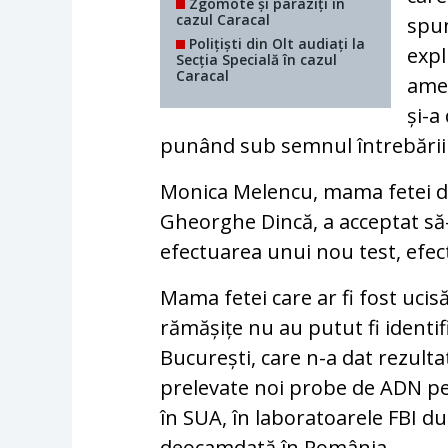
Zgomote și paraziți în
cazul Caracal
spun
Polițiști din Olt audiați la
expl
Secția Specială în cazul
Caracal
ame
și-a
punând sub semnul întrebării c
Monica Melencu, mama fetei de
Gheorghe Dincă, a acceptat să-
efectuarea unui nou test, efec
Mama fetei care ar fi fost ucis
rămășițe nu au putut fi identif
București, care n-a dat rezultat
prelevate noi probe de ADN pe
în SUA, în laboratoarele FBI d
deocamdată în România.