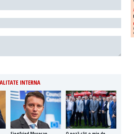
ALITATE INTERNA
Siegfried Mureșan,
O poză cât o mie de