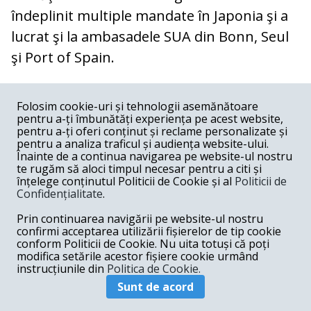
îndeplinit multiple mandate în Japonia şi a
lucrat şi la ambasadele SUA din Bonn, Seul
şi Port of Spain.
COMENTARII
0
Folosim cookie-uri și tehnologii asemănătoare
pentru a-ți îmbunătăți experiența pe acest website,
Nume
pentru a-ți oferi conținut și reclame personalizate și
pentru a analiza traficul și audiența website-ului.
Înainte de a continua navigarea pe website-ul nostru
Email
te rugăm să aloci timpul necesar pentru a citi și
înțelege conținutul Politicii de Cookie și al
Politicii de
Confidențialitate
.
Comentariu
Prin continuarea navigării pe website-ul nostru
confirmi acceptarea utilizării fișierelor de tip cookie
conform Politicii de Cookie. Nu uita totuși că poți
modifica setările acestor fișiere cookie urmând
instrucțiunile din
Politica de Cookie.
Postează comentariu
Sunt de acord