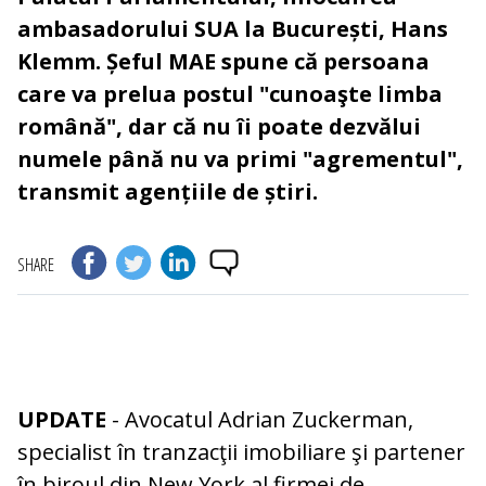
ambasadorului SUA la București, Hans
Klemm. Șeful MAE spune că persoana
care va prelua postul "cunoaşte limba
română", dar că nu îi poate dezvălui
numele până nu va primi "agrementul",
transmit agențiile de știri.
SHARE
UPDATE
- Avocatul Adrian Zuckerman,
specialist în tranzacţii imobiliare şi partener
în biroul din New York al firmei de