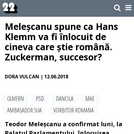
Meleșcanu spune ca Hans
Klemm va fi înlocuit de
cineva care știe română.
Zuckerman, succesor?
DORA VULCAN
| 12.06.2018
GUVERN
PSD
DANCILA
MAE
AMBASADOR SUA
VORBITOR ROMANA
Teodor Meleșcanu a confirmat luni, la
Palatul Parlamentului, înlocuirea