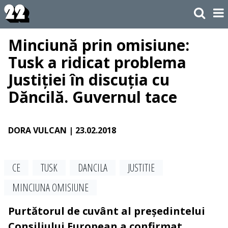
Minciună prin omisiune:
Tusk a ridicat problema
Justiției în discuția cu
Dăncilă. Guvernul tace
DORA VULCAN
| 23.02.2018
CE
TUSK
DANCILA
JUSTITIE
MINCIUNA OMISIUNE
Purtătorul de cuvânt al președintelui
Consiliului European a confirmat,