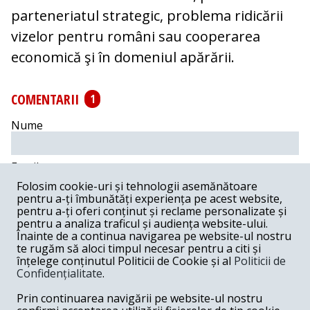
parteneriatul strategic, problema ridicării
vizelor pentru români sau cooperarea
economică şi în domeniul apărării.
COMENTARII
1
Nume
Email
Folosim cookie-uri și tehnologii asemănătoare
pentru a-ți îmbunătăți experiența pe acest website,
Comentariu
pentru a-ți oferi conținut și reclame personalizate și
pentru a analiza traficul și audiența website-ului.
Înainte de a continua navigarea pe website-ul nostru
te rugăm să aloci timpul necesar pentru a citi și
înțelege conținutul Politicii de Cookie și al
Politicii de
Confidențialitate
.
Postează comentariu
Prin continuarea navigării pe website-ul nostru
Nu-i aşa ? -
02-23-2018