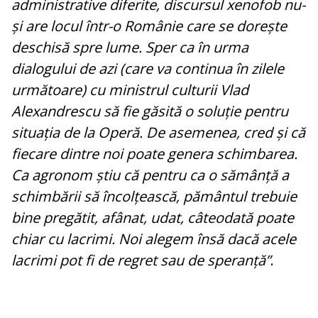
administrative diferite, discursul xenofob nu-
și are locul într-o Românie care se dorește
deschisă spre lume.
Sper ca în urma
dialogului de azi (care va continua în zilele
următoare) cu ministrul culturii Vlad
Alexandrescu să fie găsită o soluție pentru
situația de la Operă. De asemenea, cred și că
fiecare dintre noi poate genera schimbarea.
Ca agronom știu că pentru ca o sămânță a
schimbării să încolțească, pământul trebuie
bine pregătit, afânat, udat, câteodată poate
chiar cu lacrimi. Noi alegem însă dacă acele
lacrimi pot fi de regret sau de speranță”
.