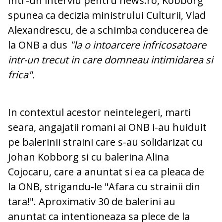
Intr-un interviu pentru news.ro, Kobborg
spunea ca decizia ministrului Culturii, Vlad
Alexandrescu, de a schimba conducerea de
la ONB a dus
"la o intoarcere infricosatoare
intr-un trecut in care domneau intimidarea si
frica".
In contextul acestor neintelegeri, marti
seara, angajatii romani ai ONB i-au huiduit
pe balerinii straini care s-au solidarizat cu
Johan Kobborg si cu balerina Alina
Cojocaru, care a anuntat si ea ca pleaca de
la ONB, strigandu-le "Afara cu strainii din
tara!". Aproximativ 30 de balerini au
anuntat ca intentioneaza sa plece de la