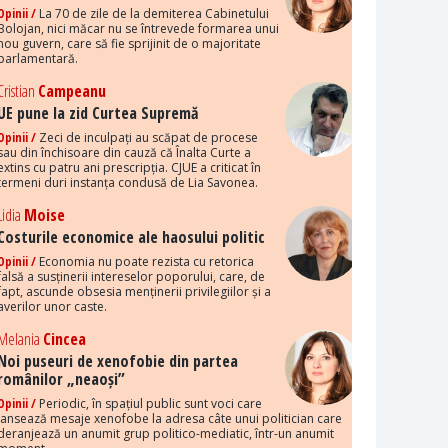
Opinii /
La 70 de zile de la demiterea Cabinetului
Bolojan, nici măcar nu se întrevede formarea unui
nou guvern, care să fie sprijinit de o majoritate
parlamentară.
Cristian
Campeanu
UE pune la zid Curtea Supremă
Opinii /
Zeci de inculpați au scăpat de procese
sau din închisoare din cauză că Înalta Curte a
extins cu patru ani prescripția. CJUE a criticat în
termeni duri instanța condusă de Lia Savonea.
Lidia
Moise
Costurile economice ale haosului politic
Opinii /
Economia nu poate rezista cu retorica
falsă a susținerii intereselor poporului, care, de
fapt, ascunde obsesia menținerii privilegiilor și a
averilor unor caste.
Melania
Cincea
Noi puseuri de xenofobie din partea
românilor „neaoși”
Opinii /
Periodic, în spațiul public sunt voci care
lansează mesaje xenofobe la adresa câte unui politician care
deranjează un anumit grup politico-mediatic, într-un anumit