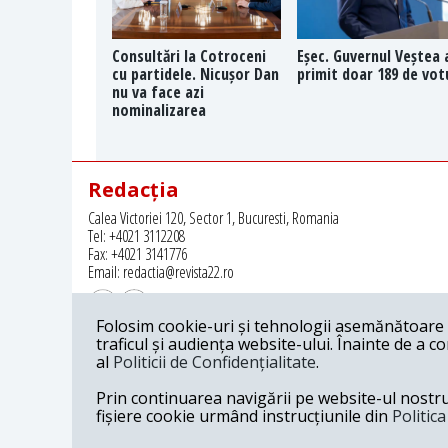
Consultări la Cotroceni
Eșec. Guvernul Veștea 
cu partidele. Nicușor Dan
primit doar 189 de vot
nu va face azi
nominalizarea
Redacția
Calea Victoriei 120, Sector 1, Bucuresti, Romania
Tel: +4021 3112208
Fax: +4021 3141776
Email: redactia@revista22.ro
Folosim cookie-uri și tehnologii asemănătoare p
traficul și audiența website-ului. Înainte de a c
al
Politicii de Confidențialitate
.
Revista 22 este editata de
Grupul pentru Dialog Social
Prin continuarea navigării pe website-ul nostru c
fișiere cookie urmând instrucțiunile din
Politic