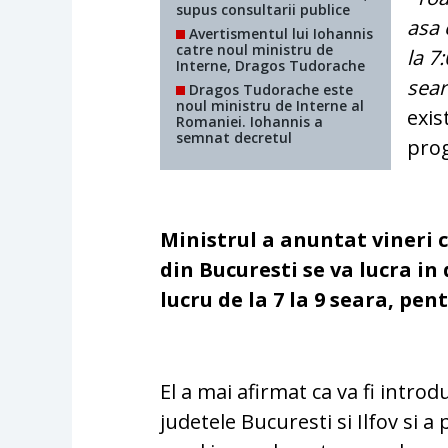
supus consultarii publice
asa 
Avertismentul lui Iohannis
catre noul ministru de
la 7
Interne, Dragos Tudorache
sea
Dragos Tudorache este
noul ministru de Interne al
exis
Romaniei. Iohannis a
semnat decretul
prog
Ministrul a anuntat vineri 
din Bucuresti se va lucra i
lucru de la 7 la 9 seara, pe
El a mai afirmat ca va fi intr
judetele Bucuresti si Ilfov si a 