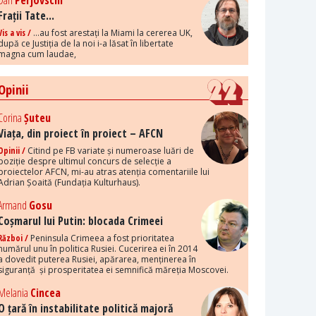
Dan
Perjovschi
Frații Tate...
Vis a vis /
...au fost arestați la Miami la cererea UK,
după ce Justiția de la noi i-a lăsat în libertate
magna cum laudae,
Opinii
Corina
Șuteu
Viața, din proiect în proiect – AFCN
Opinii /
Citind pe FB variate și numeroase luări de
poziție despre ultimul concurs de selecție a
proiectelor AFCN, mi-au atras atenția comentariile lui
Adrian Șoaită (Fundația Kulturhaus).
Armand
Gosu
Coșmarul lui Putin: blocada Crimeei
Război /
Peninsula Crimeea a fost prioritatea
numărul unu în politica Rusiei. Cucerirea ei în 2014
a dovedit puterea Rusiei, apărarea, menținerea în
siguranță și prosperitatea ei semnifică măreția Moscovei.
Melania
Cincea
O țară în instabilitate politică majoră