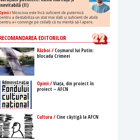
inevitabilă (II)
Opinii /
Moscova este încă suficient de puternică
pentru a destabiliza un stat mai slab și suficient de abilă
pentru a-i convinge pe ceilalți că nu merită să-l apere.
RECOMANDAREA EDITORILOR
Război /
Coșmarul lui Putin:
blocada Crimeei
Opinii /
Viața, din proiect în
proiect – AFCN
Cultura /
Cine câștigă la AFCN