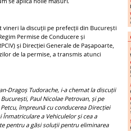
m se aplica noile masuri.
vineri la discuții pe prefecții din București
ei Regim Permise de Conducere și
RPCIV) și Direcției Generale de Pașapoarte,
ozilor de la permise, a transmis atunci
Ioan-Dragoș Tudorache, i-a chemat la discuții
 București, Paul Nicolae Petrovan, și pe
an Petcu, împreună cu conducerea Direcției
Înmatriculare a Vehiculelor și cea a
e pentru a găsi soluții pentru eliminarea