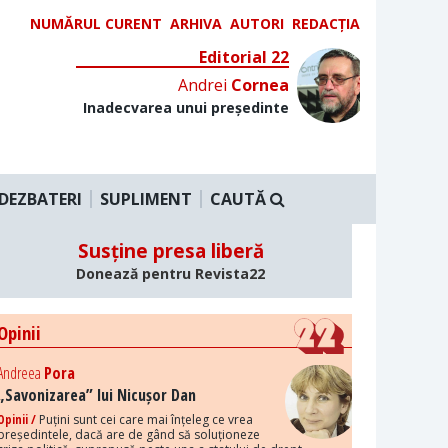
NUMĂRUL CURENT
ARHIVA
AUTORI
REDACȚIA
Editorial 22
Andrei
Cornea
Inadecvarea unui președinte
DEZBATERI
SUPLIMENT
CAUTĂ
Susține presa liberă
Donează pentru Revista22
Opinii
Andreea
Pora
„Savonizarea” lui Nicușor Dan
Opinii /
Puțini sunt cei care mai înțeleg ce vrea
președintele, dacă are de gând să soluționeze