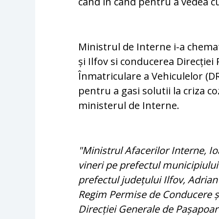
cand in cand pentru a vedea cu
Ministrul de Interne i-a chemat 
și Ilfov si conducerea Direcți
Înmatriculare a Vehiculelor (D
pentru a gasi solutii la criza c
ministerul de Interne.
"Ministrul Afacerilor Interne, 
vineri pe prefectul municipiului
prefectul județului Ilfov, Adri
Regim Permise de Conducere și 
Direcției Generale de Pașapoart