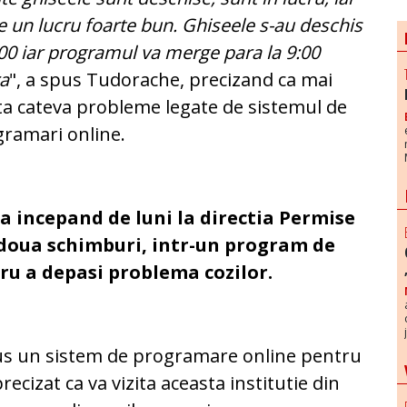
e un lucru foarte bun. Ghiseele s-au deschis
:00 iar programul va merge para la 9:00
ra
", a spus Tudorache, precizand ca mai
ta cateva probleme legate de sistemul de
ramari online.
ca incepand de luni la directia Permise
n doua schimburi, intr-un program de
ntru a depasi problema cozilor.
odus un sistem de programare online pentru
precizat ca va vizita aceasta institutie din