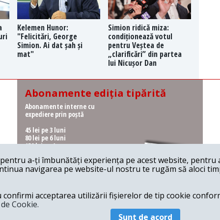
a
Kelemen Hunor:
Simion ridică miza:
uri
"Felicitări, George
condiționează votul
Simion. Ai dat șah și
pentru Veștea de
mat"
„clarificări” din partea
lui Nicușor Dan
Abonamente ediția tipărită
Abonamente interne cu
expediere prin poștă
45 lei pe 3 luni
80 lei pe 6 luni
150 lei pe 1 an
entru a-ți îmbunătăți experiența pe acest website, pentru a-
Abonamente interne cu
ontinua navigarea pe website-ul nostru te rugăm să aloci timpu
ridicare de la redacție
36 lei pe 3 luni
62 lei pe 6 luni
onfirmi acceptarea utilizării fișierelor de tip cookie conform
115 lei pe 1 an
a de Cookie.
Sunt de acord