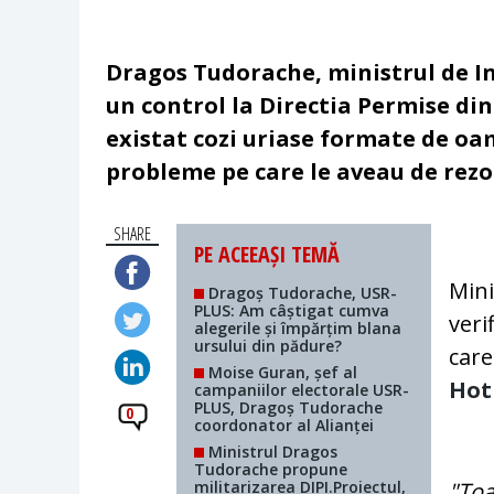
Dragos Tudorache, ministrul de In
un control la Directia Permise di
existat cozi uriase formate de oa
probleme pe care le aveau de rezolv
SHARE
PE ACEEAȘI TEMĂ
Mini
Dragoș Tudorache, USR-
PLUS: Am câștigat cumva
veri
alegerile și împărțim blana
ursului din pădure?
care
Moise Guran, șef al
Hot
campaniilor electorale USR-
PLUS, Dragoș Tudorache
0
coordonator al Alianței
Ministrul Dragos
Tudorache propune
militarizarea DIPI.Proiectul,
"Toa