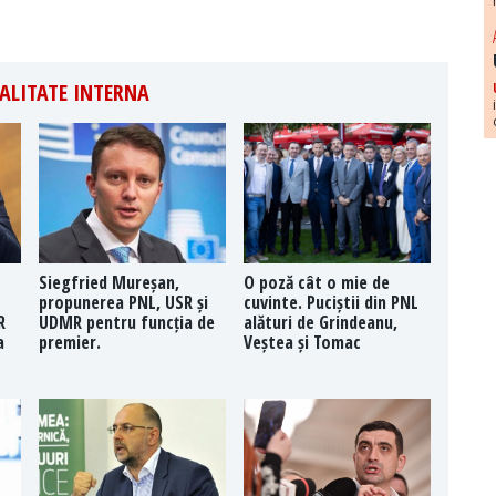
ALITATE INTERNA
Siegfried Mureșan,
O poză cât o mie de
propunerea PNL, USR și
cuvinte. Puciștii din PNL
R
UDMR pentru funcția de
alături de Grindeanu,
a
premier.
Veștea și Tomac