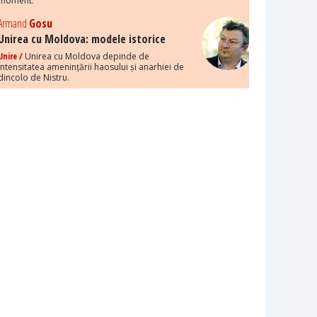
moment.
Armand
Gosu
Unirea cu Moldova: modele istorice
Unire /
Unirea cu Moldova depinde de
intensitatea amenințării haosului și anarhiei de
dincolo de Nistru.