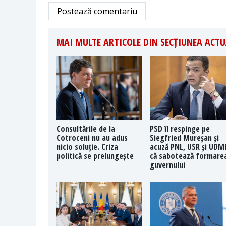
Postează comentariu
MAI MULTE ARTICOLE DIN SECȚIUNEA ACTU
Consultările de la
PSD îl respinge pe
Cotroceni nu au adus
Siegfried Mureșan și
nicio soluție. Criza
acuză PNL, USR și UDM
politică se prelungește
că sabotează formare
guvernului