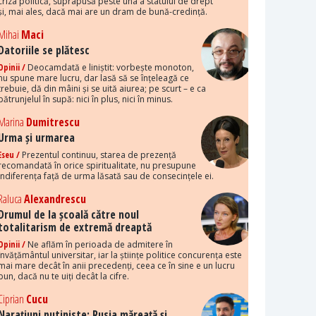
criza politică, suprapusă peste una a statului de drept
și, mai ales, dacă mai are un dram de bună-credință.
Mihai
Maci
Datoriile se plătesc
Opinii /
Deocamdată e liniștit: vorbește monoton,
nu spune mare lucru, dar lasă să se înțeleagă ce
trebuie, dă din mâini și se uită aiurea; pe scurt – e ca
pătrunjelul în supă: nici în plus, nici în minus.
Marina
Dumitrescu
Urma și urmarea
Eseu /
Prezentul continuu, starea de prezență
recomandată în orice spiritualitate, nu presupune
indiferența față de urma lăsată sau de consecințele ei.
Raluca
Alexandrescu
Drumul de la școală către noul
totalitarism de extremă dreaptă
Opinii /
Ne aflăm în perioada de admitere în
învățământul universitar, iar la științe politice concurența este
mai mare decât în anii precedenți, ceea ce în sine e un lucru
bun, dacă nu te uiți decât la cifre.
Ciprian
Cucu
Narațiuni putiniste: Rusia măreață și