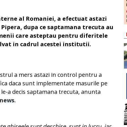
terne al Romaniei, a efectuat astazi
n Pipera, dupa ce saptamana trecuta au
menii care asteptau pentru diferitele
at in cadrul acestei institutii.
strul a mers astazi in control pentru a
fica daca sunt implementate masurile pe
 le-a decis saptamana trecuta, anunta
news
.
te ghiseele sunt deschise, sunt in lucru, iar