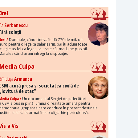
Bref
Tia
Serbanescu
Fără soluții
Bref /
Domnule, când cineva îți dă 770 de mil. de
euro pentru o lege (a salarizării), păi îți aduni toate
mințile astfel ca legea să arate cât mai bine posibil.
Mai ales când ai ani întregi la dispoziție.
Media Culpa
Brîndușa
Armanca
CSM acuză presa și societatea civilă de
„lovitură de stat”
Media Culpa /
Un document al Secției de judecători
a CSM a pus în plină lumină o realitate amară pentru
democrație: gruparea care conduce în prezent destinele
justiției s-a transformat într-o oligarhie periculoasă.
Vis a Vis