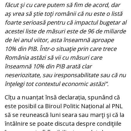
făcut şi cu care putem să fim de acord, dar
aş vrea să ştie toţi românii că nu este o listă
foarte serioasă pentru că impactul bugetar al
acestei liste de măsuri este de 96 de miliarde
de lei anul viitor, asta înseamnă aproape
10% din PIB. Într-o situaţie prin care trece
România astăzi să vii cu măsuri care
înseamnă 10% din PIB arată clar
neseriozitate, sau iresponsabilitate sau că nu
înţelegi tot contextul economic astăzi”.
Cîțu a nuanțat însă declarația, spunând că
este posibil ca Biroul Politic Național al PNL
să se reunească luni seara sau marţi şi că la
întâlnire se poate discuta despre condiţiile