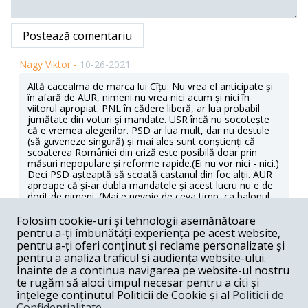
Postează comentariu
Nagy Viktor -
10-26-2021
Altă cacealma de marca lui Cîțu: Nu vrea el anticipate și
în afară de AUR, nimeni nu vrea nici acum și nici în
viitorul apropiat. PNL în cădere liberă, ar lua probabil
jumătate din voturi și mandate. USR încă nu socotește
că e vremea alegerilor. PSD ar lua mult, dar nu destule
(să guveneze singură) și mai ales sunt conștienți că
scoaterea României din criză este posibilă doar prin
măsuri nepopulare și reforme rapide.(Ei nu vor nici - nici.)
Deci PSD așteaptă să scoată castanul din foc alții. AUR
aproape că și-ar dubla mandatele și acest lucru nu e de
dorit de nimeni. (Mai e nevoie de ceva timp, ca balonul
numit AUR să se dezumfle.) UDMR e mulțumit cu funcții
și banii primiți. (Alegătorii formației mai puțin, deci nici
Folosim cookie-uri și tehnologii asemănătoare
partidul maghiar nu vrea alegeri anticipate.) Deci Cîțu
pentru a-ți îmbunătăți experiența pe acest website,
iresponsabil și cacealmist ce este, iar vrea să nă vândă
pentru a-ți oferi conținut și reclame personalizate și
gogoașe, prelungindu-și stagiul său în Palatul Victoria. Iar
pentru a analiza traficul și audiența website-ului.
generalul execută ordine și acolo încă nu este prevăzută
Înainte de a continua navigarea pe website-ul nostru
opțiunea anticipatelor. (Deci alegeri nu se vrea nici la
te rugăm să aloci timpul necesar pentru a citi și
Cotroceni).
înțelege conținutul Politicii de Cookie și al
Politicii de
Răspunde
Confidențialitate
.