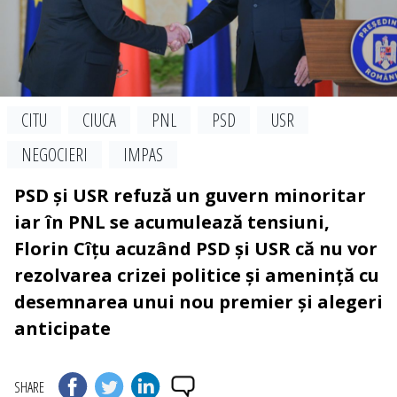
CITU
CIUCA
PNL
PSD
USR
NEGOCIERI
IMPAS
PSD și USR refuză un guvern minoritar
iar în PNL se acumulează tensiuni,
Florin Cîțu acuzând PSD și USR că nu vor
rezolvarea crizei politice și amenință cu
desemnarea unui nou premier și alegeri
anticipate
SHARE