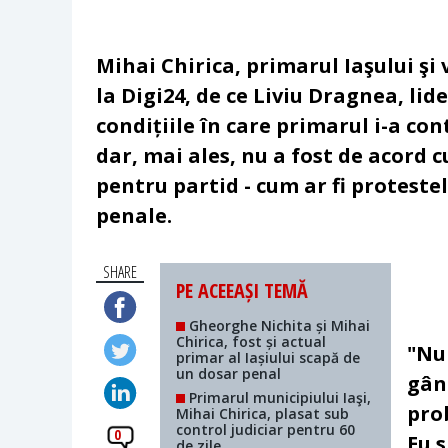
Mihai Chirica, primarul Iaşului şi 
la Digi24, de ce Liviu Dragnea, lide
condițiile în care primarul i-a co
dar, mai ales, nu a fost de acord 
pentru partid - cum ar fi proteste
penale.
SHARE
PE ACEEAȘI TEMĂ
Gheorghe Nichita și Mihai
Chirica, fost și actual
"Nu 
primar al Iașiului scapă de
un dosar penal
gând
Primarul municipiului Iaşi,
pro
Mihai Chirica, plasat sub
control judiciar pentru 60
0
Eu 
de zile