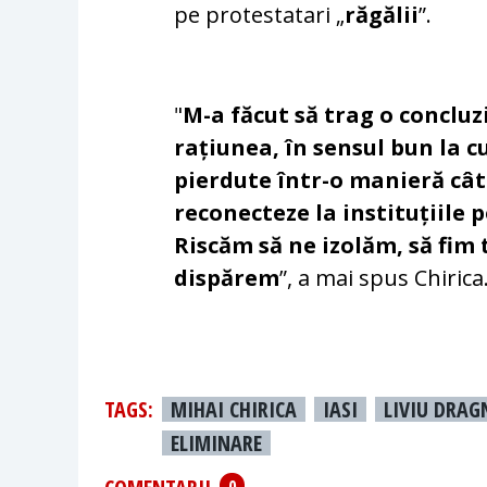
pe protestatari „
răgălii
”.
"
M-a făcut să trag o concluz
rațiunea, în sensul bun la cu
pierdute într-o manieră cât 
reconecteze la instituțiile 
Riscăm să ne izolăm, să fim 
dispărem
”, a mai spus Chirica
TAGS:
MIHAI CHIRICA
IASI
LIVIU DRAG
ELIMINARE