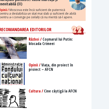
inevitabilă (II)
Opinii /
Moscova este încă suficient de puternică
pentru a destabiliza un stat mai slab și suficient de abilă
pentru a-i convinge pe ceilalți că nu merită să-l apere.
RECOMANDAREA EDITORILOR
Război /
Coșmarul lui Putin:
blocada Crimeei
Opinii /
Viața, din proiect în
proiect – AFCN
Cultura /
Cine câștigă la AFCN