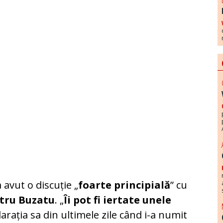
 avut o discuție „
foarte principială
” cu
tru Buzatu
. „
Îi pot fi iertate unele
larația sa din ultimele zile când i-a numit