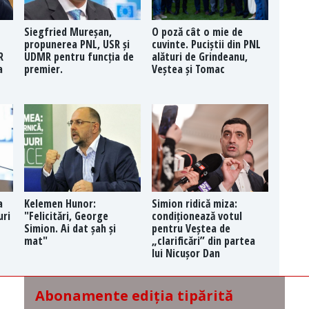
Siegfried Mureșan,
O poză cât o mie de
propunerea PNL, USR și
cuvinte. Puciștii din PNL
R
UDMR pentru funcția de
alături de Grindeanu,
a
premier.
Veștea și Tomac
a
Kelemen Hunor:
Simion ridică miza:
uri
"Felicitări, George
condiționează votul
Simion. Ai dat șah și
pentru Veștea de
mat"
„clarificări” din partea
lui Nicușor Dan
Abonamente ediția tipărită