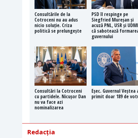
Consultările de la
PSD îl respinge pe
Cotroceni nu au adus
Siegfried Mureșan și
nicio soluție. Criza
acuză PNL, USR și UDM
politică se prelungește
că sabotează formare
guvernului
Consultări la Cotroceni
Eșec. Guvernul Veștea 
cu partidele. Nicușor Dan
primit doar 189 de vot
nu va face azi
nominalizarea
Redacția