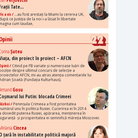
Dan
Perjovschi
Frații Tate...
Vis a vis /
...au fost arestați la Miami la cererea UK,
după ce Justiția de la noi i-a lăsat în libertate
magna cum laudae,
Opinii
Corina
Șuteu
Viața, din proiect în proiect – AFCN
Opinii /
Citind pe FB variate și numeroase luări de
poziție despre ultimul concurs de selecție a
proiectelor AFCN, mi-au atras atenția comentariile lui
Adrian Șoaită (Fundația Kulturhaus).
Armand
Gosu
Coșmarul lui Putin: blocada Crimeei
Război /
Peninsula Crimeea a fost prioritatea
numărul unu în politica Rusiei. Cucerirea ei în 2014
a dovedit puterea Rusiei, apărarea, menținerea în
siguranță și prosperitatea ei semnifică măreția Moscovei.
Melania
Cincea
O țară în instabilitate politică majoră