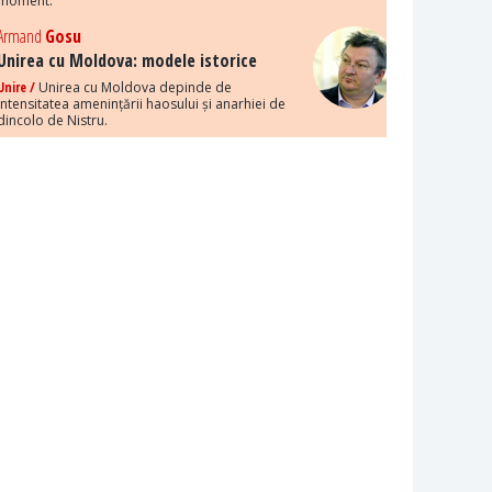
moment.
Armand
Gosu
Unirea cu Moldova: modele istorice
Unire /
Unirea cu Moldova depinde de
intensitatea amenințării haosului și anarhiei de
dincolo de Nistru.