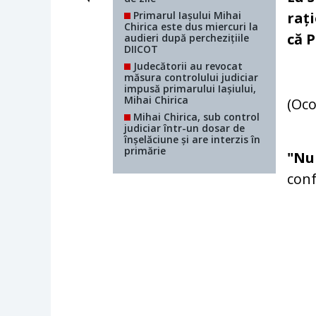
Primarul Iașului Mihai
raț
Chirica este dus miercuri la
că 
audieri după perchezițiile
DIICOT
Judecătorii au revocat
măsura controlului judiciar
impusă primarului Iașiului,
Mihai Chirica
(Oco
Mihai Chirica, sub control
judiciar într-un dosar de
înșelăciune și are interzis în
primărie
"Nu
con