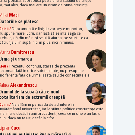
criza politică, suprapusă peste una a statului de drept
și, mai ales, dacă mai are un dram de bună-credință.
Mihai
Maci
Datoriile se plătesc
Opinii /
Deocamdată e liniștit: vorbește monoton,
nu spune mare lucru, dar lasă să se înțeleagă ce
trebuie, dă din mâini și se uită aiurea; pe scurt – e ca
pătrunjelul în supă: nici în plus, nici în minus.
Marina
Dumitrescu
Urma și urmarea
Eseu /
Prezentul continuu, starea de prezență
recomandată în orice spiritualitate, nu presupune
indiferența față de urma lăsată sau de consecințele ei.
Raluca
Alexandrescu
Drumul de la școală către noul
totalitarism de extremă dreaptă
Opinii /
Ne aflăm în perioada de admitere în
învățământul universitar, iar la științe politice concurența este
mai mare decât în anii precedenți, ceea ce în sine e un lucru
bun, dacă nu te uiți decât la cifre.
Ciprian
Cucu
Narațiuni putiniste: Rusia măreață și