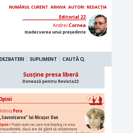
NUMĂRUL CURENT
ARHIVA
AUTORI
REDACȚIA
Editorial 22
Andrei
Cornea
Inadecvarea unui președinte
DEZBATERI
SUPLIMENT
CAUTĂ
Susține presa liberă
Donează pentru Revista22
Opinii
Andreea
Pora
„Savonizarea” lui Nicușor Dan
Opinii /
Puțini sunt cei care mai înțeleg ce vrea
președintele, dacă are de gând să soluționeze