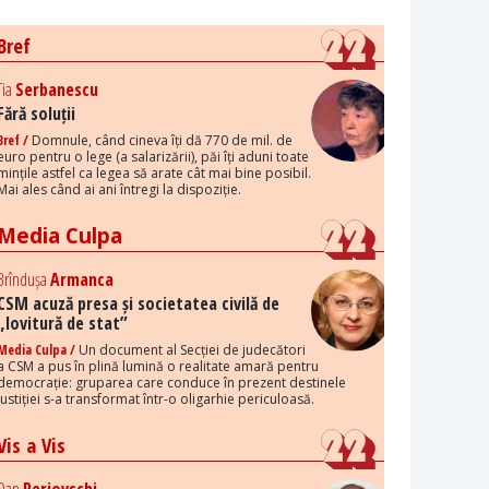
Bref
Tia
Serbanescu
Fără soluții
Bref /
Domnule, când cineva îți dă 770 de mil. de
euro pentru o lege (a salarizării), păi îți aduni toate
mințile astfel ca legea să arate cât mai bine posibil.
Mai ales când ai ani întregi la dispoziție.
Media Culpa
Brîndușa
Armanca
CSM acuză presa și societatea civilă de
„lovitură de stat”
Media Culpa /
Un document al Secției de judecători
a CSM a pus în plină lumină o realitate amară pentru
democrație: gruparea care conduce în prezent destinele
justiției s-a transformat într-o oligarhie periculoasă.
Vis a Vis