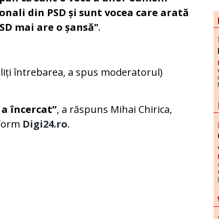
ionali din PSD și sunt vocea care arată
PSD mai are o șansă"
.
liți întrebarea, a spus moderatorul)
 a încercat”
, a răspuns Mihai Chirica,
form
Digi24.ro
.