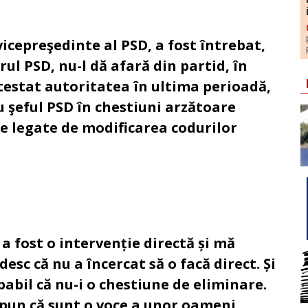
vicepreşedinte al PSD, a fost întrebat,
rul PSD, nu-l dă afară din partid, în
ntestat autoritatea în ultima perioadă,
cu şeful PSD în chestiuni arzătoare
le legate de modificarea codurilor
a fost o intervenție directă și mă
esc că nu a încercat să o facă direct. Și
babil că nu-i o chestiune de eliminare.
spun că sunt o voce a unor oameni