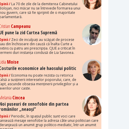
Opinii /
La 70 de zile de la demiterea Cabinetului
Bolojan, nici măcar nu se întrevede formarea unui
nou guvern, care să fie sprijinit de o majoritate
parlamentară.
Cristian
Campeanu
UE pune la zid Curtea Supremă
Opinii /
Zeci de inculpați au scăpat de procese
sau din închisoare din cauză că Înalta Curte a
extins cu patru ani prescripția. CJUE a criticat în
termeni duri instanța condusă de Lia Savonea.
Lidia
Moise
Costurile economice ale haosului politic
Opinii /
Economia nu poate rezista cu retorica
falsă a susținerii intereselor poporului, care, de
fapt, ascunde obsesia menținerii privilegiilor și a
averilor unor caste.
Melania
Cincea
Noi puseuri de xenofobie din partea
românilor „neaoși”
Opinii /
Periodic, în spațiul public sunt voci care
lansează mesaje xenofobe la adresa câte unui politician care
deranjează un anumit grup politico-mediatic, într-un anumit