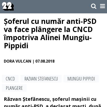
Șoferul cu număr anti-PSD
va face plângere la CNCD
împotriva Alinei Mungiu-
Pippidi
DORA VULCAN
| 07.08.2018
CNCD
RAZVAN STEFANESCU
MUNGIU PIPPIDI
PLANGERE
Răzvan Ștefănescu, șoferul mașinii cu
număr anti-PSD, a declarat marți, după