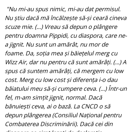
"Nu mi-au spus nimic, mi-au dat permisul.
Nu știu dacă mă încălzește să-și ceară cineva
scuze mie. (...) Vreau să depun o plângere
pentru doamna Pippidi, cu diaspora, care ne-
a jignit. Nu sunt un amărât, nu mor de
foame. Da, soția mea și băiețelul merg cu
Wizz Air, dar nu pentru că sunt amărâți. (...) A
spus că suntem amărâți, că mergem cu low
cost. Merg cu low cost și diferența i-o dau
băiatului meu să-și cumpere ceva. (...) Într-un
fel, m-am simțit jignit, normal. Dacă
bănuiești ceva, ai o bază. La CNCD o să
depun plângerea (Consiliul Național pentru
Combaterea Discriminării). Dacă cei din