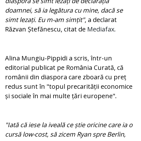
diaspora se simt lezați de declarația
doamnei, să ia legătura cu mine, dacă se
simt lezați. Eu m-am simțit"
, a declarat
Răzvan Ștefănescu, citat de
Mediafax.
Alina Mungiu-Pippidi a scris, într-un
editorial publicat pe România Curată, că
românii din diaspora care zboară cu preț
redus sunt în "topul precarității economice
și sociale în mai multe țări europene".
"Iată că iese la iveală ce știe oricine care ia o
cursă low-cost, să zicem Ryan spre Berlin,