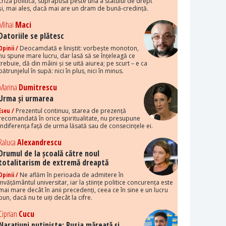
criza politică, suprapusă peste una a statului de drept
și, mai ales, dacă mai are un dram de bună-credință.
Mihai
Maci
Datoriile se plătesc
Opinii /
Deocamdată e liniștit: vorbește monoton,
nu spune mare lucru, dar lasă să se înțeleagă ce
trebuie, dă din mâini și se uită aiurea; pe scurt – e ca
pătrunjelul în supă: nici în plus, nici în minus.
Marina
Dumitrescu
Urma și urmarea
Eseu /
Prezentul continuu, starea de prezență
recomandată în orice spiritualitate, nu presupune
indiferența față de urma lăsată sau de consecințele ei.
Raluca
Alexandrescu
Drumul de la școală către noul
totalitarism de extremă dreaptă
Opinii /
Ne aflăm în perioada de admitere în
învățământul universitar, iar la științe politice concurența este
mai mare decât în anii precedenți, ceea ce în sine e un lucru
bun, dacă nu te uiți decât la cifre.
Ciprian
Cucu
Narațiuni putiniste: Rusia măreață și