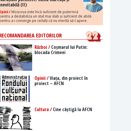
inevitabilă (II)
Opinii /
Moscova este încă suficient de puternică
pentru a destabiliza un stat mai slab și suficient de abilă
pentru a-i convinge pe ceilalți că nu merită să-l apere.
RECOMANDAREA EDITORILOR
Război /
Coșmarul lui Putin:
blocada Crimeei
Opinii /
Viața, din proiect în
proiect – AFCN
Cultura /
Cine câștigă la AFCN