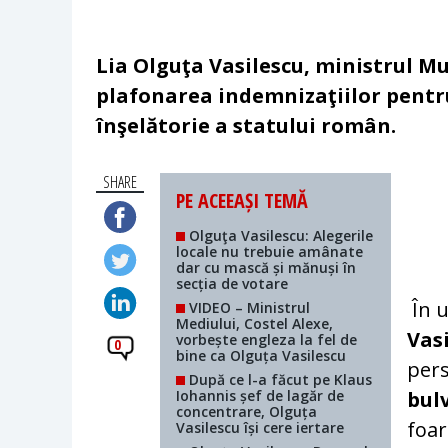
Lia Olguţa Vasilescu, ministrul Mu
plafonarea indemnizaţiilor pentru
înşelătorie a statului român.
SHARE
PE ACEEAȘI TEMĂ
Olguţa Vasilescu: Alegerile
locale nu trebuie amânate
dar cu mască și mănuși în
secția de votare
În u
VIDEO – Ministrul
Mediului, Costel Alexe,
Vas
vorbește engleza la fel de
0
bine ca Olguța Vasilescu
pers
După ce l-a făcut pe Klaus
Iohannis șef de lagăr de
bul
concentrare, Olguța
foar
Vasilescu își cere iertare