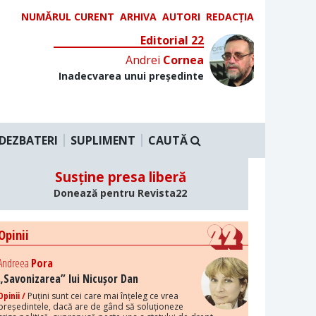
NUMĂRUL CURENT
ARHIVA
AUTORI
REDACȚIA
Editorial 22
Andrei
Cornea
Inadecvarea unui președinte
DEZBATERI
SUPLIMENT
CAUTĂ
Susține presa liberă
Donează pentru Revista22
Opinii
Andreea
Pora
„Savonizarea” lui Nicușor Dan
Opinii /
Puțini sunt cei care mai înțeleg ce vrea
președintele, dacă are de gând să soluționeze