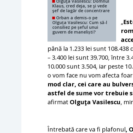
Olguţa Vasilescu: Domnul
Klaus, cred deja, se şi vede
şef de lagăr de concentrare
Orban a demis-o pe
„
Est
Olguța Vasilescu: Cum să-l
consiliez pe șeful unui
rom
guvern de maneliști?
acc
până la 1.233 lei sunt 108.438 d
– 3.400 lei sunt 39.700, între 3.
10.000 sunt 3.504, iar peste 1
o vom face nu vom afecta foa
mod clar, cei care au bulver
astfel de sume vor trebuie s
afirmat
Olguţa Vasilescu
, mi
Întrebată care va fi plafonul
, 