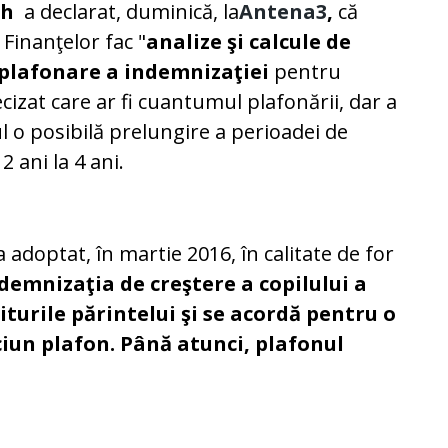
eh
a declarat, duminică, la
Antena3
,
că
 Finanţelor fac "
analize şi calcule de
plafonare a indemnizaţiei
pentru
ecizat care ar fi cuantumul plafonării, dar a
l o posibilă prelungire a perioadei de
2 ani la 4 ani.
 adoptat, în martie 2016, în calitate de for
demnizaţia de creştere a copilului a
iturile părintelui şi se acordă pentru o
ciun plafon. Până atunci, plafonul