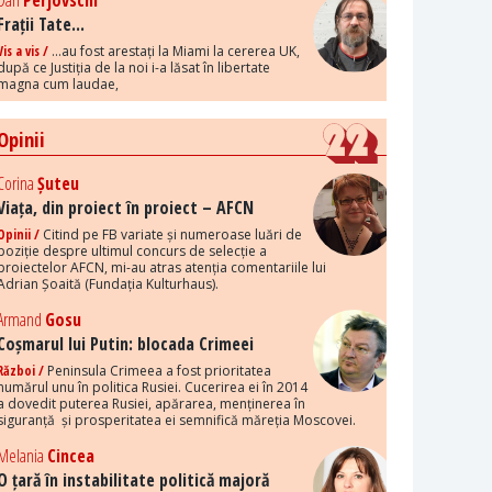
Dan
Perjovschi
Frații Tate...
Vis a vis /
...au fost arestați la Miami la cererea UK,
după ce Justiția de la noi i-a lăsat în libertate
magna cum laudae,
Opinii
Corina
Șuteu
Viața, din proiect în proiect – AFCN
Opinii /
Citind pe FB variate și numeroase luări de
poziție despre ultimul concurs de selecție a
proiectelor AFCN, mi-au atras atenția comentariile lui
Adrian Șoaită (Fundația Kulturhaus).
Armand
Gosu
Coșmarul lui Putin: blocada Crimeei
Război /
Peninsula Crimeea a fost prioritatea
numărul unu în politica Rusiei. Cucerirea ei în 2014
a dovedit puterea Rusiei, apărarea, menținerea în
siguranță și prosperitatea ei semnifică măreția Moscovei.
Melania
Cincea
O țară în instabilitate politică majoră