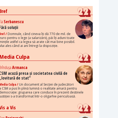
Bref
Tia
Serbanescu
Fără soluții
Bref /
Domnule, când cineva îți dă 770 de mil. de
euro pentru o lege (a salarizării), păi îți aduni toate
mințile astfel ca legea să arate cât mai bine posibil.
Mai ales când ai ani întregi la dispoziție.
Media Culpa
Brîndușa
Armanca
CSM acuză presa și societatea civilă de
„lovitură de stat”
Media Culpa /
Un document al Secției de judecători
a CSM a pus în plină lumină o realitate amară pentru
democrație: gruparea care conduce în prezent destinele
justiției s-a transformat într-o oligarhie periculoasă.
Vis a Vis