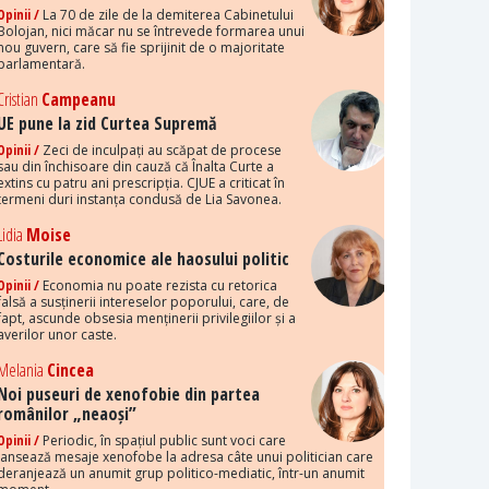
Opinii /
La 70 de zile de la demiterea Cabinetului
Bolojan, nici măcar nu se întrevede formarea unui
nou guvern, care să fie sprijinit de o majoritate
parlamentară.
Cristian
Campeanu
UE pune la zid Curtea Supremă
Opinii /
Zeci de inculpați au scăpat de procese
sau din închisoare din cauză că Înalta Curte a
extins cu patru ani prescripția. CJUE a criticat în
termeni duri instanța condusă de Lia Savonea.
Lidia
Moise
Costurile economice ale haosului politic
Opinii /
Economia nu poate rezista cu retorica
falsă a susținerii intereselor poporului, care, de
fapt, ascunde obsesia menținerii privilegiilor și a
averilor unor caste.
Melania
Cincea
Noi puseuri de xenofobie din partea
românilor „neaoși”
Opinii /
Periodic, în spațiul public sunt voci care
lansează mesaje xenofobe la adresa câte unui politician care
deranjează un anumit grup politico-mediatic, într-un anumit