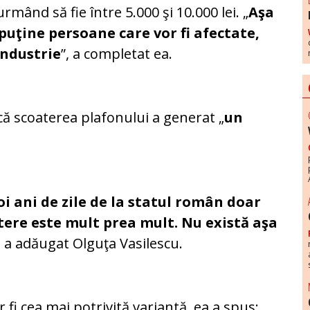
mând să fie între 5.000 şi 10.000 lei. „
Aşa
puţine persoane care vor fi afectate,
industrie
”, a completat ea.
ă scoaterea plafonului a generat „
un
oi ani de zile de la statul român doar
ştere este mult prea mult. Nu există aşa
, a adăugat Olguţa Vasilescu.
fi cea mai potrivită variantă, ea a spus: