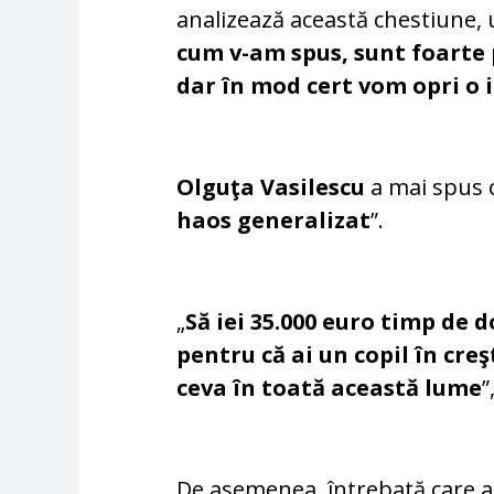
analizează această chestiune, ur
cum v-am spus, sunt foarte 
dar în mod cert vom opri o 
Olguţa Vasilescu​
a mai spus c
haos generalizat
”.
„
Să iei 35.000 euro timp de d
pentru că ai un copil în cre
ceva în toată această lume
”
De asemenea, întrebată care ar 