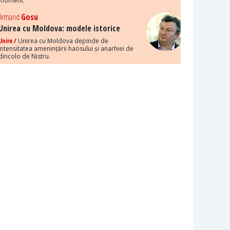
moment.
Armand
Gosu
Unirea cu Moldova: modele istorice
Unire /
Unirea cu Moldova depinde de
intensitatea amenințării haosului și anarhiei de
dincolo de Nistru.