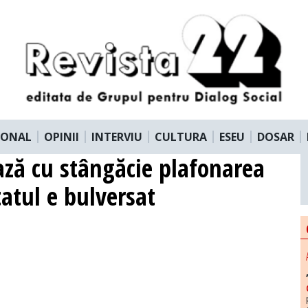
IONAL
OPINII
INTERVIU
CULTURA
ESEU
DOSAR
ază cu stângăcie plafonarea
tatul e bulversat