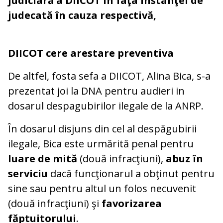
judiciară a DIICOT în faţa instanţei de
judecată în cauza respectivă,
DIICOT cere arestare preventiva
De altfel, fosta sefa a DIICOT, Alina Bica, s-a
prezentat joi la DNA pentru audieri in
dosarul despagubirilor ilegale de la ANRP.
În dosarul disjuns din cel al despăgubirii
ilegale, Bica este urmărită penal pentru
luare de mită
(două infracţiuni),
abuz în
serviciu
dacă funcţionarul a obţinut pentru
sine sau pentru altul un folos necuvenit
(două infracţiuni) şi
favorizarea
făptuitorului
.