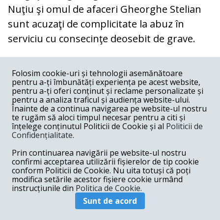
Nuţiu şi omul de afaceri Gheorghe Stelian
sunt acuzaţi de complicitate la abuz în
serviciu cu consecinţe deosebit de grave.
COMENTARII
0
Folosim cookie-uri și tehnologii asemănătoare
pentru a-ți îmbunătăți experiența pe acest website,
Nume
pentru a-ți oferi conținut și reclame personalizate și
pentru a analiza traficul și audiența website-ului.
Înainte de a continua navigarea pe website-ul nostru
Email
te rugăm să aloci timpul necesar pentru a citi și
înțelege conținutul Politicii de Cookie și al
Politicii de
Confidențialitate
.
Comentariu
Prin continuarea navigării pe website-ul nostru
confirmi acceptarea utilizării fișierelor de tip cookie
conform Politicii de Cookie. Nu uita totuși că poți
modifica setările acestor fișiere cookie urmând
instrucțiunile din
Politica de Cookie.
Postează comentariu
Sunt de acord