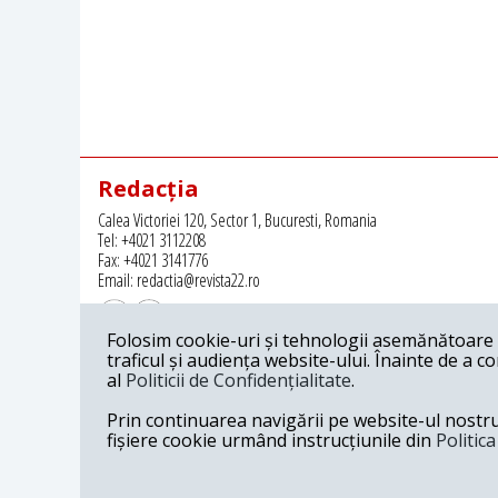
Redacția
Calea Victoriei 120, Sector 1, Bucuresti, Romania
Tel: +4021 3112208
Fax: +4021 3141776
Email: redactia@revista22.ro
Folosim cookie-uri și tehnologii asemănătoare p
traficul și audiența website-ului. Înainte de a c
al
Politicii de Confidențialitate
.
Revista 22 este editata de
Grupul pentru Dialog Social
Prin continuarea navigării pe website-ul nostru c
fișiere cookie urmând instrucțiunile din
Politic