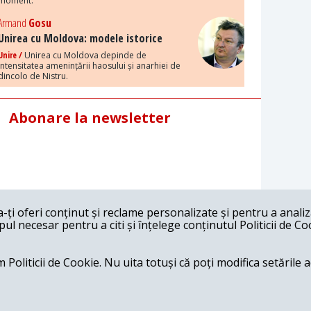
moment.
Armand
Gosu
Unirea cu Moldova: modele istorice
Unire /
Unirea cu Moldova depinde de
intensitatea amenințării haosului și anarhiei de
dincolo de Nistru.
Abonare la newsletter
ți oferi conținut și reclame personalizate și pentru a anali
l necesar pentru a citi și înțelege conținutul Politicii de Co
 Politicii de Cookie. Nu uita totuși că poți modifica setările 