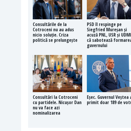
Consultările de la
PSD îl respinge pe
Cotroceni nu au adus
Siegfried Mureșan și
nicio soluție. Criza
acuză PNL, USR și UDM
politică se prelungește
că sabotează formare
guvernului
Consultări la Cotroceni
Eșec. Guvernul Veștea 
cu partidele. Nicușor Dan
primit doar 189 de vot
nu va face azi
nominalizarea