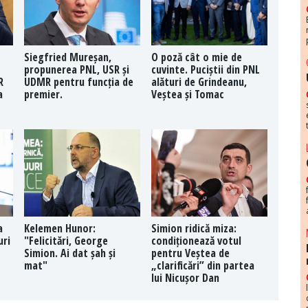
Siegfried Mureșan,
O poză cât o mie de
propunerea PNL, USR și
cuvinte. Puciștii din PNL
R
UDMR pentru funcția de
alături de Grindeanu,
a
premier.
Veștea și Tomac
a
Kelemen Hunor:
Simion ridică miza:
uri
"Felicitări, George
condiționează votul
Simion. Ai dat șah și
pentru Veștea de
mat"
„clarificări” din partea
lui Nicușor Dan