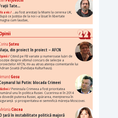
Dan
Perjovschi
Frații Tate...
Vis a vis /
...au fost arestați la Miami la cererea UK,
după ce Justiția de la noi i-a lăsat în libertate
magna cum laudae,
Opinii
Corina
Șuteu
Viața, din proiect în proiect – AFCN
Opinii /
Citind pe FB variate și numeroase luări de
poziție despre ultimul concurs de selecție a
proiectelor AFCN, mi-au atras atenția comentariile lui
Adrian Șoaită (Fundația Kulturhaus).
Armand
Gosu
Coșmarul lui Putin: blocada Crimeei
Război /
Peninsula Crimeea a fost prioritatea
numărul unu în politica Rusiei. Cucerirea ei în 2014
a dovedit puterea Rusiei, apărarea, menținerea în
siguranță și prosperitatea ei semnifică măreția Moscovei.
Melania
Cincea
O țară în instabilitate politică majoră