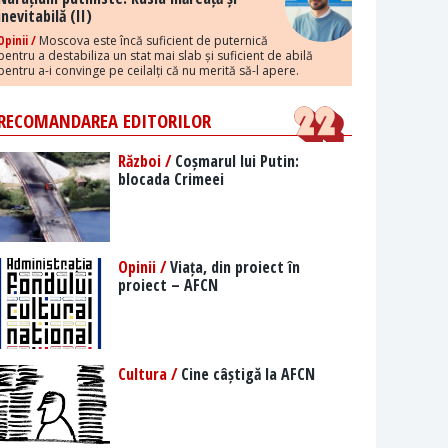
inevitabilă (II)
Opinii /
Moscova este încă suficient de puternică
pentru a destabiliza un stat mai slab și suficient de abilă
pentru a-i convinge pe ceilalți că nu merită să-l apere.
RECOMANDAREA EDITORILOR
Război /
Coșmarul lui Putin:
blocada Crimeei
Opinii /
Viața, din proiect în
proiect – AFCN
Cultura /
Cine câștigă la AFCN