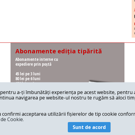
Abonamente ediția tipărită
Abonamente interne cu
expediere prin poștă
45 lei pe 3 luni
80 lei pe 6 luni
150 lei pe 1 an
entru a-ți îmbunătăți experiența pe acest website, pentru a-
Abonamente interne cu
ontinua navigarea pe website-ul nostru te rugăm să aloci timpu
ridicare de la redacție
36 lei pe 3 luni
62 lei pe 6 luni
onfirmi acceptarea utilizării fișierelor de tip cookie conform
115 lei pe 1 an
a de Cookie.
Sunt de acord
© 2026 Revista 22