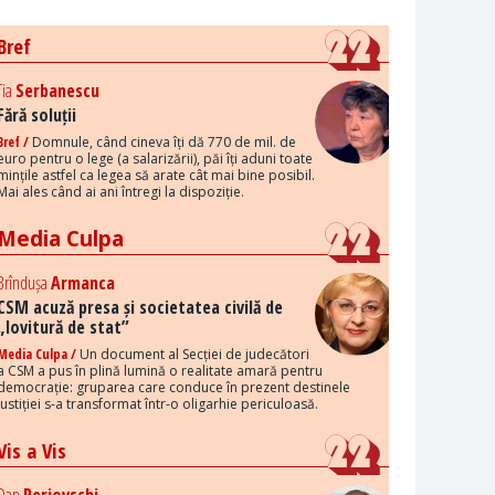
Bref
Tia
Serbanescu
Fără soluții
Bref /
Domnule, când cineva îți dă 770 de mil. de
euro pentru o lege (a salarizării), păi îți aduni toate
mințile astfel ca legea să arate cât mai bine posibil.
Mai ales când ai ani întregi la dispoziție.
Media Culpa
Brîndușa
Armanca
CSM acuză presa și societatea civilă de
„lovitură de stat”
Media Culpa /
Un document al Secției de judecători
a CSM a pus în plină lumină o realitate amară pentru
democrație: gruparea care conduce în prezent destinele
justiției s-a transformat într-o oligarhie periculoasă.
Vis a Vis