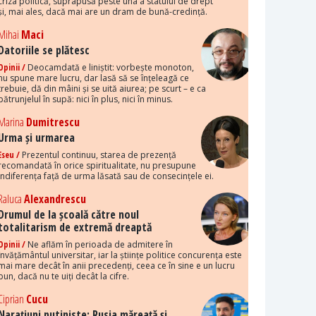
criza politică, suprapusă peste una a statului de drept
și, mai ales, dacă mai are un dram de bună-credință.
Mihai
Maci
Datoriile se plătesc
Opinii /
Deocamdată e liniștit: vorbește monoton,
nu spune mare lucru, dar lasă să se înțeleagă ce
trebuie, dă din mâini și se uită aiurea; pe scurt – e ca
pătrunjelul în supă: nici în plus, nici în minus.
Marina
Dumitrescu
Urma și urmarea
Eseu /
Prezentul continuu, starea de prezență
recomandată în orice spiritualitate, nu presupune
indiferența față de urma lăsată sau de consecințele ei.
Raluca
Alexandrescu
Drumul de la școală către noul
totalitarism de extremă dreaptă
Opinii /
Ne aflăm în perioada de admitere în
învățământul universitar, iar la științe politice concurența este
mai mare decât în anii precedenți, ceea ce în sine e un lucru
bun, dacă nu te uiți decât la cifre.
Ciprian
Cucu
Narațiuni putiniste: Rusia măreață și