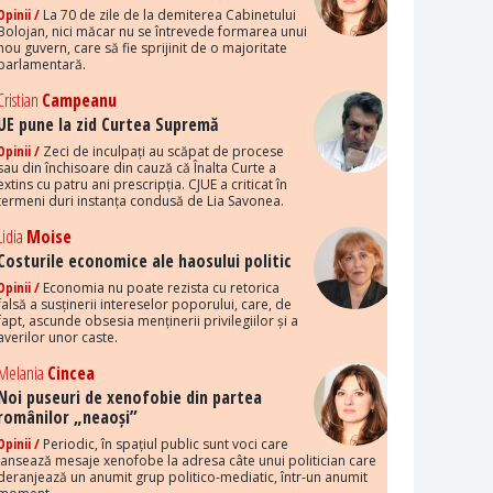
Opinii /
La 70 de zile de la demiterea Cabinetului
Bolojan, nici măcar nu se întrevede formarea unui
nou guvern, care să fie sprijinit de o majoritate
parlamentară.
Cristian
Campeanu
UE pune la zid Curtea Supremă
Opinii /
Zeci de inculpați au scăpat de procese
sau din închisoare din cauză că Înalta Curte a
extins cu patru ani prescripția. CJUE a criticat în
termeni duri instanța condusă de Lia Savonea.
Lidia
Moise
Costurile economice ale haosului politic
Opinii /
Economia nu poate rezista cu retorica
falsă a susținerii intereselor poporului, care, de
fapt, ascunde obsesia menținerii privilegiilor și a
averilor unor caste.
Melania
Cincea
Noi puseuri de xenofobie din partea
românilor „neaoși”
Opinii /
Periodic, în spațiul public sunt voci care
lansează mesaje xenofobe la adresa câte unui politician care
deranjează un anumit grup politico-mediatic, într-un anumit