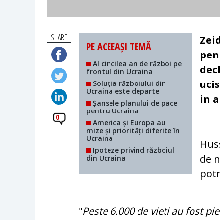
SHARE
Zei
PE ACEEAȘI TEMĂ
pen
Al cincilea an de război pe
dec
frontul din Ucraina
ucis
Soluția războiului din
Ucraina este departe
in a
Șansele planului de pace
pentru Ucraina
0
America și Europa au
mize și priorități diferite în
Ucraina
Hus
Ipoteze privind războiul
de n
din Ucraina
potr
"
Peste
6.000 de vieti au fost pi