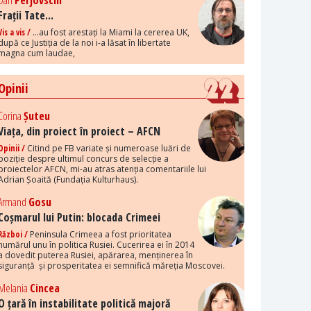
Dan
Perjovschi
Frații Tate...
Vis a vis /
...au fost arestați la Miami la cererea UK,
după ce Justiția de la noi i-a lăsat în libertate
magna cum laudae,
Opinii
Corina
Șuteu
Viața, din proiect în proiect – AFCN
Opinii /
Citind pe FB variate și numeroase luări de
poziție despre ultimul concurs de selecție a
proiectelor AFCN, mi-au atras atenția comentariile lui
Adrian Șoaită (Fundația Kulturhaus).
Armand
Gosu
Coșmarul lui Putin: blocada Crimeei
Război /
Peninsula Crimeea a fost prioritatea
numărul unu în politica Rusiei. Cucerirea ei în 2014
a dovedit puterea Rusiei, apărarea, menținerea în
siguranță și prosperitatea ei semnifică măreția Moscovei.
Melania
Cincea
O țară în instabilitate politică majoră