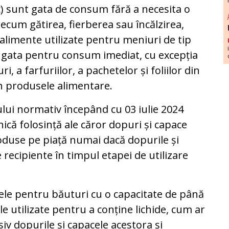
c) sunt gata de consum fără a necesita o
cum gătirea, fierberea sau încălzirea,
 alimente utilizate pentru meniuri de tip
i gata pentru consum imediat, cu excepția
, a farfuriilor, a pachetelor și foliilor din
țin produsele alimentare.
lui normativ începând cu 03 iulie 2024
ică folosință ale căror dopuri și capace
troduse pe piață numai dacă dopurile și
recipiente în timpul etapei de utilizare
ele pentru băuturi cu o capacitate de până
tele utilizate pentru a conține lichide, cum ar
usiv dopurile și capacele acestora și