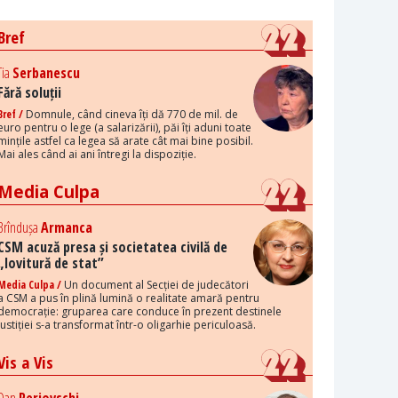
Bref
Tia
Serbanescu
Fără soluții
Bref /
Domnule, când cineva îți dă 770 de mil. de
euro pentru o lege (a salarizării), păi îți aduni toate
mințile astfel ca legea să arate cât mai bine posibil.
Mai ales când ai ani întregi la dispoziție.
Media Culpa
Brîndușa
Armanca
CSM acuză presa și societatea civilă de
„lovitură de stat”
Media Culpa /
Un document al Secției de judecători
a CSM a pus în plină lumină o realitate amară pentru
democrație: gruparea care conduce în prezent destinele
justiției s-a transformat într-o oligarhie periculoasă.
Vis a Vis