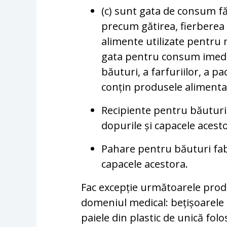
(c) sunt gata de consum f
precum gătirea, fierberea 
alimente utilizate pentru 
gata pentru consum imedia
băuturi, a farfuriilor, a pac
conțin produsele aliment
Recipiente pentru băuturi 
dopurile și capacele acest
Pahare pentru băuturi fabr
capacele acestora.
Fac excepție următoarele produ
domeniul medical: bețișoarele 
paiele din plastic de unică folo