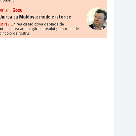
moment.
Armand
Gosu
Unirea cu Moldova: modele istorice
Unire /
Unirea cu Moldova depinde de
intensitatea amenințării haosului și anarhiei de
dincolo de Nistru.