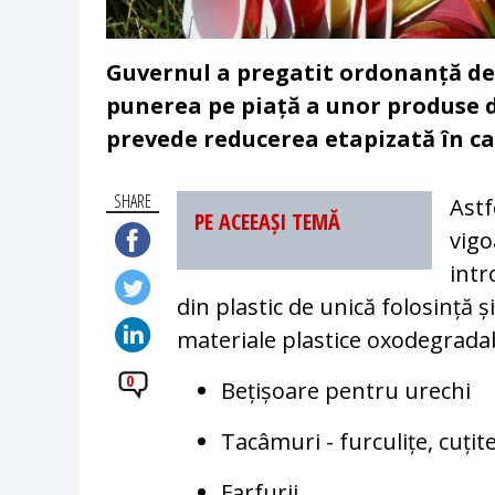
​Guvernul a pregatit ordonanță de 
punerea pe piață a unor produse di
prevede reducerea etapizată în ca
SHARE
Astf
PE ACEEAȘI TEMĂ
vigo
intr
din plastic de unică folosință 
materiale plastice oxodegradab
0
Bețișoare pentru urechi
Tacâmuri - furculițe, cuțite
Farfurii