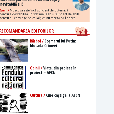
inevitabilă (II)
Opinii /
Moscova este încă suficient de puternică
pentru a destabiliza un stat mai slab și suficient de abilă
pentru a-i convinge pe ceilalți că nu merită să-l apere.
RECOMANDAREA EDITORILOR
Război /
Coșmarul lui Putin:
blocada Crimeei
Opinii /
Viața, din proiect în
proiect – AFCN
Cultura /
Cine câștigă la AFCN