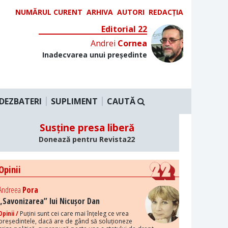
NUMĂRUL CURENT
ARHIVA
AUTORI
REDACȚIA
Editorial 22
Andrei
Cornea
Inadecvarea unui președinte
DEZBATERI
SUPLIMENT
CAUTĂ
Susține presa liberă
Donează pentru Revista22
Opinii
Andreea
Pora
„Savonizarea” lui Nicușor Dan
Opinii /
Puțini sunt cei care mai înțeleg ce vrea
președintele, dacă are de gând să soluționeze