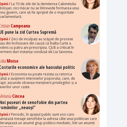
Opinii /
La 70 de zile de la demiterea Cabinetului
Bolojan, nici măcar nu se întrevede formarea unui
nou guvern, care să fie sprijinit de o majoritate
parlamentară.
Cristian
Campeanu
UE pune la zid Curtea Supremă
Opinii /
Zeci de inculpați au scăpat de procese
sau din închisoare din cauză că Înalta Curte a
extins cu patru ani prescripția. CJUE a criticat în
termeni duri instanța condusă de Lia Savonea.
Lidia
Moise
Costurile economice ale haosului politic
Opinii /
Economia nu poate rezista cu retorica
falsă a susținerii intereselor poporului, care, de
fapt, ascunde obsesia menținerii privilegiilor și a
averilor unor caste.
Melania
Cincea
Noi puseuri de xenofobie din partea
românilor „neaoși”
Opinii /
Periodic, în spațiul public sunt voci care
lansează mesaje xenofobe la adresa câte unui politician care
deranjează un anumit grup politico-mediatic, într-un anumit