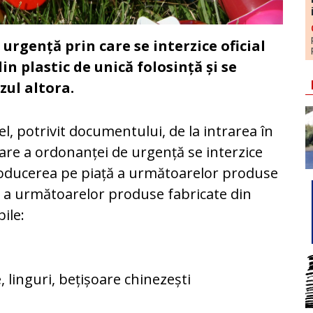
urgență prin care se interzice oficial
n plastic de unică folosință și se
zul altora.
el, potrivit documentului, de la intrarea în
are a ordonanței de urgență se interzice
oducerea pe piață a următoarelor produse
și a următoarelor produse fabricate din
ile:
, linguri, bețișoare chinezești