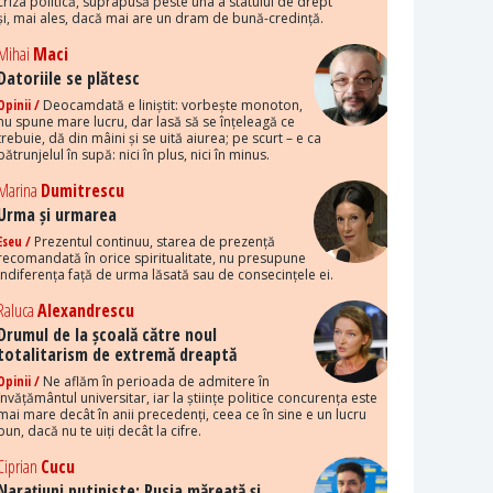
criza politică, suprapusă peste una a statului de drept
și, mai ales, dacă mai are un dram de bună-credință.
Mihai
Maci
Datoriile se plătesc
Opinii /
Deocamdată e liniștit: vorbește monoton,
nu spune mare lucru, dar lasă să se înțeleagă ce
trebuie, dă din mâini și se uită aiurea; pe scurt – e ca
pătrunjelul în supă: nici în plus, nici în minus.
Marina
Dumitrescu
Urma și urmarea
Eseu /
Prezentul continuu, starea de prezență
recomandată în orice spiritualitate, nu presupune
indiferența față de urma lăsată sau de consecințele ei.
Raluca
Alexandrescu
Drumul de la școală către noul
totalitarism de extremă dreaptă
Opinii /
Ne aflăm în perioada de admitere în
învățământul universitar, iar la științe politice concurența este
mai mare decât în anii precedenți, ceea ce în sine e un lucru
bun, dacă nu te uiți decât la cifre.
Ciprian
Cucu
Narațiuni putiniste: Rusia măreață și