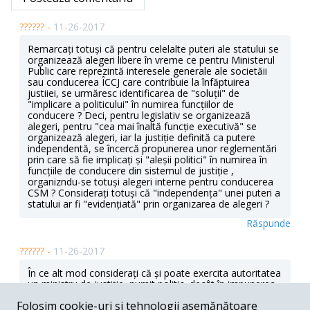
?????? -
11-26-2017
Remarcați totuși că pentru celelalte puteri ale statului se
organizează alegeri libere în vreme ce pentru Ministerul
Public care reprezintă interesele generale ale societăii
sau conducerea ÎCCJ care contribuie la înfăptuirea
justiiei, se urmăresc identificarea de "soluții" de
"implicare a politicului" în numirea funcțiilor de
conducere ? Deci, pentru legislativ se organizează
alegeri, pentru "cea mai înaltă funcție executivă" se
organizează alegeri, iar la justiție definită ca putere
independentă, se încercă propunerea unor reglementări
prin care să fie implicați și "aleșii politici" în numirea în
funcțiile de conducere din sistemul de justiție ,
organizndu-se totuși alegeri interne pentru conducerea
CSM ? Considerați totuși că "independența" unei puteri a
statului ar fi "evidențiată" prin organizarea de alegeri ?
Răspunde
?????? -
11-26-2017
În ce alt mod considerați că și poate exercita autoritatea
un ministru de justiție, numit politic, decât în impunerea
exercitării și respectării atribuțiilor reglementate, de către
Folosim cookie-uri și tehnologii asemănătoare
procurorii , "sistemului de justiție" ? Probabil