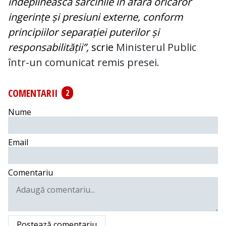
îndeplinească sarcinile în afara oricăror
ingerințe și presiuni externe, conform
principiilor separației puterilor și
responsabilității”,
scrie
Ministerul Public
într-un comunicat remis presei.
COMENTARII
2
Nume
Email
Comentariu
Postează comentariu