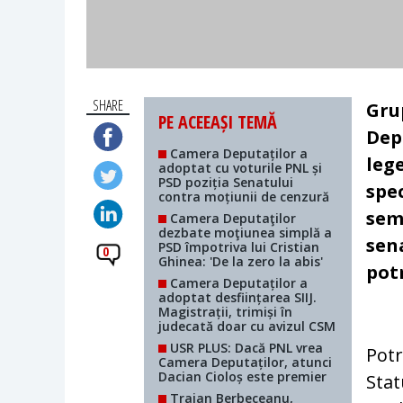
SHARE
Gru
PE ACEEAȘI TEMĂ
Dep
Camera Deputaților a
leg
adoptat cu voturile PNL și
PSD poziția Senatului
spe
contra moțiunii de cenzură
sem
Camera Deputaţilor
dezbate moţiunea simplă a
sena
PSD împotriva lui Cristian
0
Ghinea: 'De la zero la abis'
pot
Camera Deputaților a
adoptat desființarea SIIJ.
Magistrații, trimiși în
judecată doar cu avizul CSM
USR PLUS: Dacă PNL vrea
Potr
Camera Deputaților, atunci
Dacian Cioloș este premier
Stat
Traian Berbeceanu,