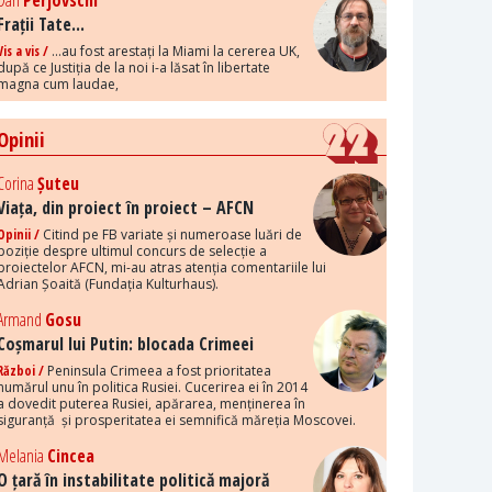
Dan
Perjovschi
Frații Tate...
Vis a vis /
...au fost arestați la Miami la cererea UK,
după ce Justiția de la noi i-a lăsat în libertate
magna cum laudae,
Opinii
Corina
Șuteu
Viața, din proiect în proiect – AFCN
Opinii /
Citind pe FB variate și numeroase luări de
poziție despre ultimul concurs de selecție a
proiectelor AFCN, mi-au atras atenția comentariile lui
Adrian Șoaită (Fundația Kulturhaus).
Armand
Gosu
Coșmarul lui Putin: blocada Crimeei
Război /
Peninsula Crimeea a fost prioritatea
numărul unu în politica Rusiei. Cucerirea ei în 2014
a dovedit puterea Rusiei, apărarea, menținerea în
siguranță și prosperitatea ei semnifică măreția Moscovei.
Melania
Cincea
O țară în instabilitate politică majoră