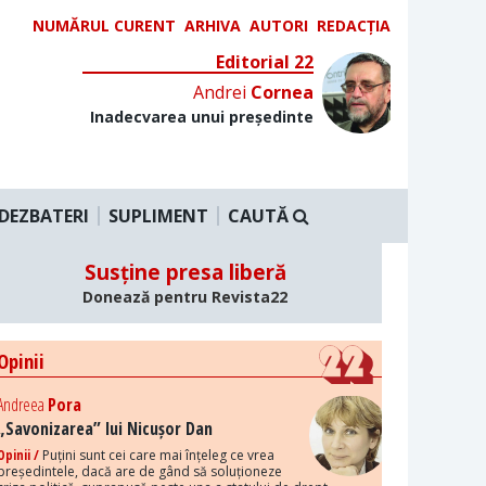
NUMĂRUL CURENT
ARHIVA
AUTORI
REDACȚIA
Editorial 22
Andrei
Cornea
Inadecvarea unui președinte
DEZBATERI
SUPLIMENT
CAUTĂ
Susține presa liberă
Donează pentru Revista22
Opinii
Andreea
Pora
„Savonizarea” lui Nicușor Dan
Opinii /
Puțini sunt cei care mai înțeleg ce vrea
președintele, dacă are de gând să soluționeze