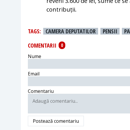
reveni 3.600 de lei, sume ce se
contribuții.
TAGS:
CAMERA DEPUTATILOR
PENSII
PA
COMENTARII
0
Nume
Email
Comentariu
Postează comentariu