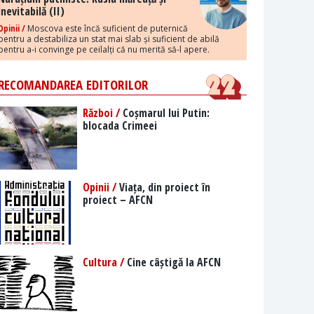
inevitabilă (II)
Opinii /
Moscova este încă suficient de puternică
pentru a destabiliza un stat mai slab și suficient de abilă
pentru a-i convinge pe ceilalți că nu merită să-l apere.
RECOMANDAREA EDITORILOR
Război /
Coșmarul lui Putin:
blocada Crimeei
Opinii /
Viața, din proiect în
proiect – AFCN
Cultura /
Cine câștigă la AFCN