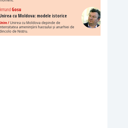
moment.
Armand
Gosu
Unirea cu Moldova: modele istorice
Unire /
Unirea cu Moldova depinde de
intensitatea amenințării haosului și anarhiei de
dincolo de Nistru.