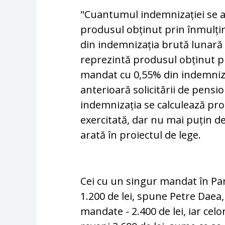
"Cuantumul indemnizației se ac
produsul obținut prin înmulți
din indemnizația brută lunară 
reprezintă produsul obținut p
mandat cu 0,55% din indemniza
anterioară solicitării de pens
indemnizația se calculează pr
exercitată, dar nu mai puțin de
arată în proiectul de lege.
Cei cu un singur mandat în Pa
1.200 de lei, spune Petre Daea
mandate - 2.400 de lei, iar cel