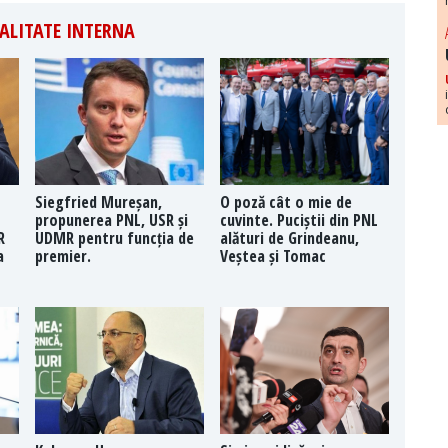
ALITATE INTERNA
Siegfried Mureșan,
O poză cât o mie de
propunerea PNL, USR și
cuvinte. Puciștii din PNL
R
UDMR pentru funcția de
alături de Grindeanu,
a
premier.
Veștea și Tomac