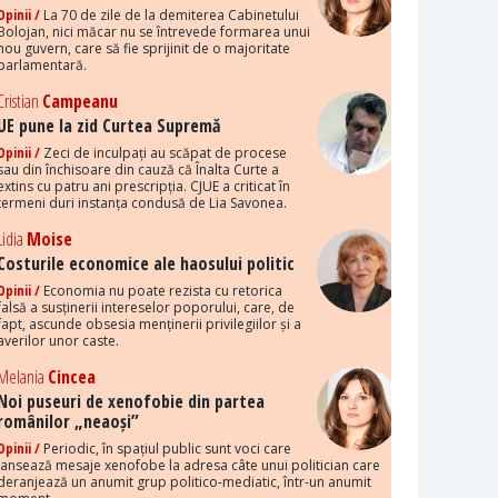
Opinii /
La 70 de zile de la demiterea Cabinetului
Bolojan, nici măcar nu se întrevede formarea unui
nou guvern, care să fie sprijinit de o majoritate
parlamentară.
Cristian
Campeanu
UE pune la zid Curtea Supremă
Opinii /
Zeci de inculpați au scăpat de procese
sau din închisoare din cauză că Înalta Curte a
extins cu patru ani prescripția. CJUE a criticat în
termeni duri instanța condusă de Lia Savonea.
Lidia
Moise
Costurile economice ale haosului politic
Opinii /
Economia nu poate rezista cu retorica
falsă a susținerii intereselor poporului, care, de
fapt, ascunde obsesia menținerii privilegiilor și a
averilor unor caste.
Melania
Cincea
Noi puseuri de xenofobie din partea
românilor „neaoși”
Opinii /
Periodic, în spațiul public sunt voci care
lansează mesaje xenofobe la adresa câte unui politician care
deranjează un anumit grup politico-mediatic, într-un anumit