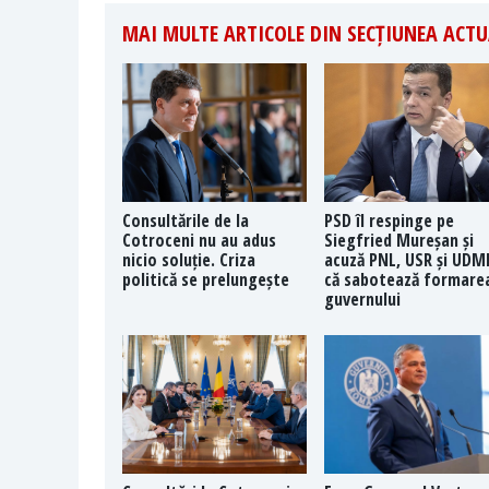
MAI MULTE ARTICOLE DIN SECȚIUNEA ACTU
Consultările de la
PSD îl respinge pe
Cotroceni nu au adus
Siegfried Mureșan și
nicio soluție. Criza
acuză PNL, USR și UDM
politică se prelungește
că sabotează formare
guvernului