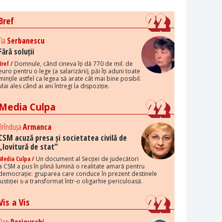
Bref
Tia
Serbanescu
Fără soluții
Bref /
Domnule, când cineva îți dă 770 de mil. de
euro pentru o lege (a salarizării), păi îți aduni toate
mințile astfel ca legea să arate cât mai bine posibil.
Mai ales când ai ani întregi la dispoziție.
Media Culpa
Brîndușa
Armanca
CSM acuză presa și societatea civilă de
„lovitură de stat”
Media Culpa /
Un document al Secției de judecători
a CSM a pus în plină lumină o realitate amară pentru
democrație: gruparea care conduce în prezent destinele
justiției s-a transformat într-o oligarhie periculoasă.
Vis a Vis