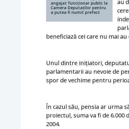
au d
angajat funcționar public la
Camera Deputaților pentru
cere
a putea fi numit prefect
inde
parl
beneficiază cei care nu mai au
Unul dintre inițiatori, deputat
parlamentarii au nevoie de pen
spor de vechime pentru perioad
În cazul său, pensia ar urma să
proiectul, suma va fi de 6.000 
2004.