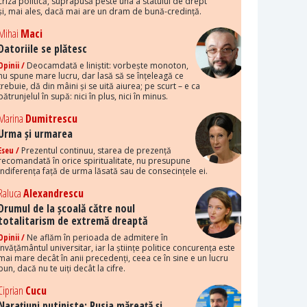
criza politică, suprapusă peste una a statului de drept
și, mai ales, dacă mai are un dram de bună-credință.
Mihai
Maci
Datoriile se plătesc
Opinii /
Deocamdată e liniștit: vorbește monoton,
nu spune mare lucru, dar lasă să se înțeleagă ce
trebuie, dă din mâini și se uită aiurea; pe scurt – e ca
pătrunjelul în supă: nici în plus, nici în minus.
Marina
Dumitrescu
Urma și urmarea
Eseu /
Prezentul continuu, starea de prezență
recomandată în orice spiritualitate, nu presupune
indiferența față de urma lăsată sau de consecințele ei.
Raluca
Alexandrescu
Drumul de la școală către noul
totalitarism de extremă dreaptă
Opinii /
Ne aflăm în perioada de admitere în
învățământul universitar, iar la științe politice concurența este
mai mare decât în anii precedenți, ceea ce în sine e un lucru
bun, dacă nu te uiți decât la cifre.
Ciprian
Cucu
Narațiuni putiniste: Rusia măreață și