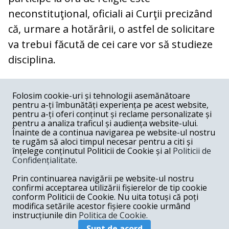
neconstituţional, oficiali ai Curţii precizând
că, urmare a hotărârii, o astfel de solicitare
va trebui făcută de cei care vor să studieze
disciplina.
COMENTARII
0
Folosim cookie-uri și tehnologii asemănătoare
pentru a-ți îmbunătăți experiența pe acest website,
Nume
pentru a-ți oferi conținut și reclame personalizate și
pentru a analiza traficul și audiența website-ului.
Înainte de a continua navigarea pe website-ul nostru
Email
te rugăm să aloci timpul necesar pentru a citi și
înțelege conținutul Politicii de Cookie și al
Politicii de
Confidențialitate
.
Comentariu
Prin continuarea navigării pe website-ul nostru
confirmi acceptarea utilizării fișierelor de tip cookie
conform Politicii de Cookie. Nu uita totuși că poți
modifica setările acestor fișiere cookie urmând
instrucțiunile din
Politica de Cookie.
Postează comentariu
Sunt de acord