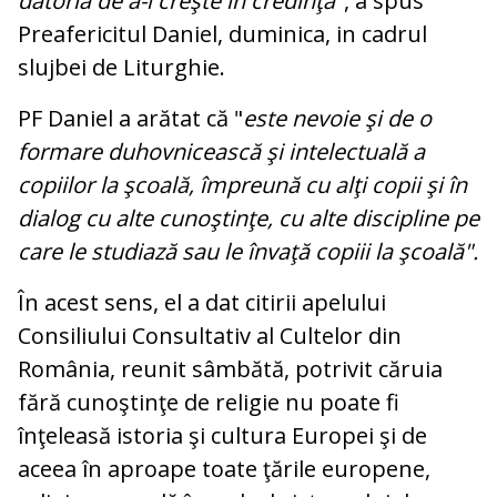
datoria de a-i creşte în credinţă
", a spus
Preafericitul Daniel, duminica, in cadrul
slujbei de Liturghie.
PF Daniel a arătat că "
este nevoie şi de o
formare duhovnicească şi intelectuală a
copiilor la şcoală, împreună cu alţi copii şi în
dialog cu alte cunoştinţe, cu alte discipline pe
care le studiază sau le învaţă copiii la şcoală".
În acest sens, el a dat citirii apelului
Consiliului Consultativ al Cultelor din
România, reunit sâmbătă, potrivit căruia
fără cunoştinţe de religie nu poate fi
înţeleasă istoria şi cultura Europei şi de
aceea în aproape toate ţările europene,