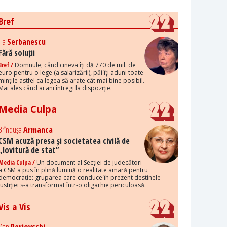
Bref
Tia
Serbanescu
Fără soluții
Bref /
Domnule, când cineva îți dă 770 de mil. de
euro pentru o lege (a salarizării), păi îți aduni toate
mințile astfel ca legea să arate cât mai bine posibil.
Mai ales când ai ani întregi la dispoziție.
Media Culpa
Brîndușa
Armanca
CSM acuză presa și societatea civilă de
„lovitură de stat”
Media Culpa /
Un document al Secției de judecători
a CSM a pus în plină lumină o realitate amară pentru
democrație: gruparea care conduce în prezent destinele
justiției s-a transformat într-o oligarhie periculoasă.
Vis a Vis