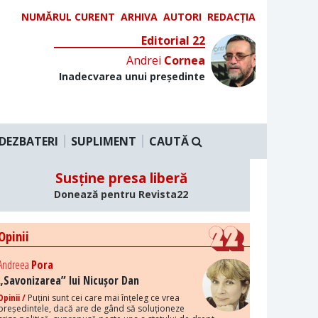
NUMĂRUL CURENT
ARHIVA
AUTORI
REDACȚIA
Editorial 22
Andrei
Cornea
Inadecvarea unui președinte
DEZBATERI
SUPLIMENT
CAUTĂ
Susține presa liberă
Donează pentru Revista22
Opinii
Andreea
Pora
„Savonizarea” lui Nicușor Dan
Opinii /
Puțini sunt cei care mai înțeleg ce vrea
președintele, dacă are de gând să soluționeze