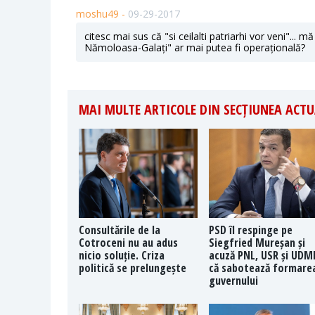
moshu49 -
09-29-2017
citesc mai sus că "si ceilalti patriarhi vor veni"... m
Nămoloasa-Galați" ar mai putea fi operațională?
MAI MULTE ARTICOLE DIN SECȚIUNEA ACTU
Consultările de la
PSD îl respinge pe
Cotroceni nu au adus
Siegfried Mureșan și
nicio soluție. Criza
acuză PNL, USR și UDM
politică se prelungește
că sabotează formare
guvernului