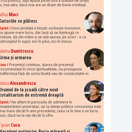
criza politică, suprapusă peste una a statului de drept
și, mai ales, dacă mai are un dram de bună-credință.
Mihai
Maci
Datoriile se plătesc
Opinii /
Deocamdată e liniștit: vorbește monoton,
nu spune mare lucru, dar lasă să se înțeleagă ce
trebuie, dă din mâini și se uită aiurea; pe scurt – e ca
pătrunjelul în supă: nici în plus, nici în minus.
Marina
Dumitrescu
Urma și urmarea
Eseu /
Prezentul continuu, starea de prezență
recomandată în orice spiritualitate, nu presupune
indiferența față de urma lăsată sau de consecințele ei.
Raluca
Alexandrescu
Drumul de la școală către noul
totalitarism de extremă dreaptă
Opinii /
Ne aflăm în perioada de admitere în
învățământul universitar, iar la științe politice concurența este
mai mare decât în anii precedenți, ceea ce în sine e un lucru
bun, dacă nu te uiți decât la cifre.
Ciprian
Cucu
Narațiuni putiniste: Rusia măreață și