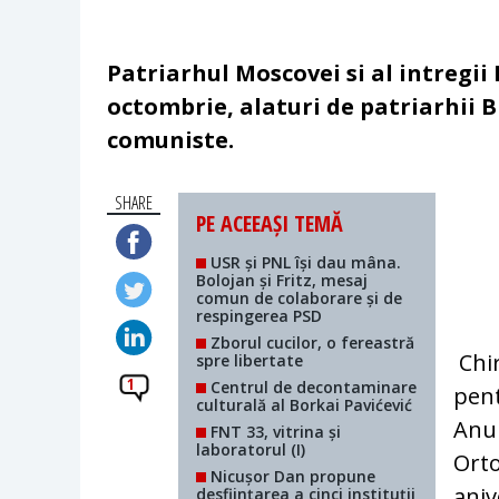
Patriarhul Moscovei si al intregii R
octombrie, alaturi de patriarhii Bi
comuniste.
SHARE
PE ACEEAȘI TEMĂ
USR și PNL își dau mâna.
Bolojan și Fritz, mesaj
comun de colaborare și de
respingerea PSD
Zborul cucilor, o fereastră
Chir
spre libertate
1
Centrul de decontaminare
pent
culturală al Borkai Pavićević
Anul
FNT 33, vitrina și
laboratorul (I)
Orto
Nicușor Dan propune
aniv
desființarea a cinci instituții