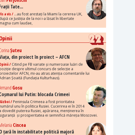
Dan
Perjovschi
Frații Tate...
Vis a vis /
...au fost arestați la Miami la cererea UK,
după ce Justiția de la noi i-a lăsat în libertate
magna cum laudae,
Opinii
Corina
Șuteu
Viața, din proiect în proiect – AFCN
Opinii /
Citind pe FB variate și numeroase luări de
poziție despre ultimul concurs de selecție a
proiectelor AFCN, mi-au atras atenția comentariile lui
Adrian Șoaită (Fundația Kulturhaus).
Armand
Gosu
Coșmarul lui Putin: blocada Crimeei
Război /
Peninsula Crimeea a fost prioritatea
numărul unu în politica Rusiei. Cucerirea ei în 2014
a dovedit puterea Rusiei, apărarea, menținerea în
siguranță și prosperitatea ei semnifică măreția Moscovei.
Melania
Cincea
O țară în instabilitate politică majoră