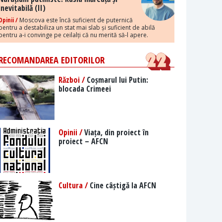
inevitabilă (II)
Opinii /
Moscova este încă suficient de puternică
pentru a destabiliza un stat mai slab și suficient de abilă
pentru a-i convinge pe ceilalți că nu merită să-l apere.
RECOMANDAREA EDITORILOR
Război /
Coșmarul lui Putin:
blocada Crimeei
Opinii /
Viața, din proiect în
proiect – AFCN
Cultura /
Cine câștigă la AFCN