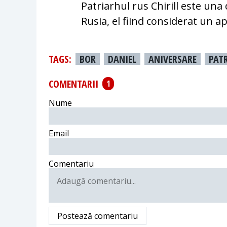
Patriarhul rus Chirill este una
Rusia, el fiind considerat un a
TAGS:
BOR
DANIEL
ANIVERSARE
PATR
COMENTARII
1
Nume
Email
Comentariu
Postează comentariu