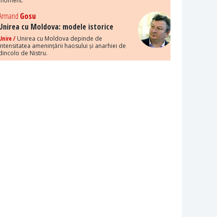
moment.
Armand
Gosu
Unirea cu Moldova: modele istorice
Unire /
Unirea cu Moldova depinde de
intensitatea amenințării haosului și anarhiei de
dincolo de Nistru.