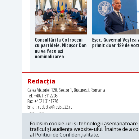
Consultări la Cotroceni
Eșec. Guvernul Veștea 
cu partidele. Nicușor Dan
primit doar 189 de vot
nu va face azi
nominalizarea
Redacția
Calea Victoriei 120, Sector 1, Bucuresti, Romania
Tel: +4021 3112208
Fax: +4021 3141776
Email: redactia@revista22.ro
Folosim cookie-uri și tehnologii asemănătoare p
traficul și audiența website-ului. Înainte de a c
al
Politicii de Confidențialitate
.
Revista 22 este editata de