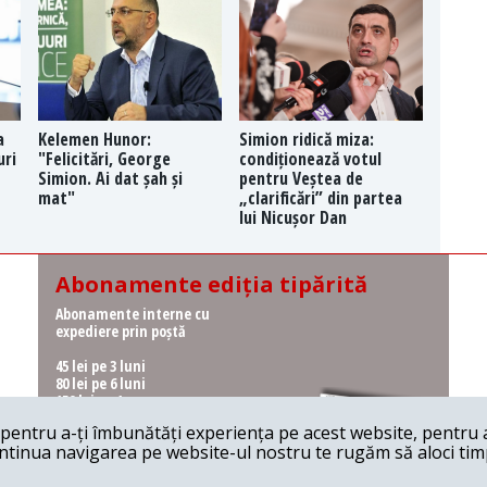
a
Kelemen Hunor:
Simion ridică miza:
uri
"Felicitări, George
condiționează votul
Simion. Ai dat șah și
pentru Veștea de
mat"
„clarificări” din partea
lui Nicușor Dan
Abonamente ediția tipărită
Abonamente interne cu
expediere prin poștă
45 lei pe 3 luni
80 lei pe 6 luni
150 lei pe 1 an
entru a-ți îmbunătăți experiența pe acest website, pentru a-
Abonamente interne cu
ontinua navigarea pe website-ul nostru te rugăm să aloci timpu
ridicare de la redacție