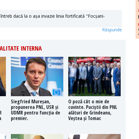
ă întreb dacă la o așa invazie linia fortificată "Focșani-
Răspunde
ALITATE INTERNA
Siegfried Mureșan,
O poză cât o mie de
propunerea PNL, USR și
cuvinte. Puciștii din PNL
R
UDMR pentru funcția de
alături de Grindeanu,
a
premier.
Veștea și Tomac