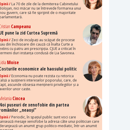
Opinii /
La 70 de zile de la demiterea Cabinetului
Bolojan, nici măcar nu se întrevede formarea unui
nou guvern, care să fie sprijinit de o majoritate
parlamentară.
Cristian
Campeanu
UE pune la zid Curtea Supremă
Opinii /
Zeci de inculpați au scăpat de procese
sau din închisoare din cauză că Înalta Curte a
extins cu patru ani prescripția. CJUE a criticat în
termeni duri instanța condusă de Lia Savonea.
Lidia
Moise
Costurile economice ale haosului politic
Opinii /
Economia nu poate rezista cu retorica
falsă a susținerii intereselor poporului, care, de
fapt, ascunde obsesia menținerii privilegiilor și a
averilor unor caste.
Melania
Cincea
Noi puseuri de xenofobie din partea
românilor „neaoși”
Opinii /
Periodic, în spațiul public sunt voci care
lansează mesaje xenofobe la adresa câte unui politician care
deranjează un anumit grup politico-mediatic, într-un anumit