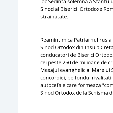
loc Sedinta solemna a Sfantul
Sinod al Bisericii Ortodoxe Ro
strainatate.
Reamintim ca Patriarhul rus a 
Sinod Ortodox din Insula Creta,
conducatori de Biserici Ortod
cei peste 250 de milioane de cr
Mesajul evanghelic al Marelui 
concordiei, pe fondul rivalitatilo
autocefale care formeaza "co
Sinod Ortodox de la Schisma d