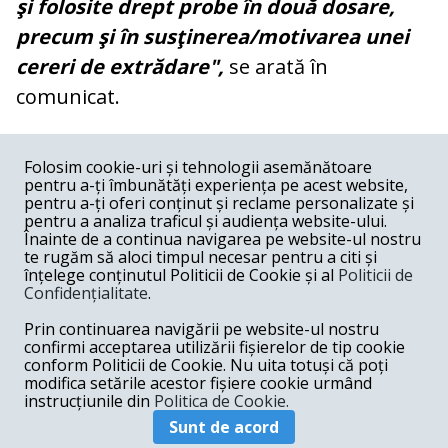
şi folosite drept probe în două dosare,
precum şi în susţinerea/motivarea unei
cereri de extrădare",
se arată în
comunicat.
COMENTARII
0
Folosim cookie-uri și tehnologii asemănătoare
pentru a-ți îmbunătăți experiența pe acest website,
Nume
pentru a-ți oferi conținut și reclame personalizate și
pentru a analiza traficul și audiența website-ului.
Înainte de a continua navigarea pe website-ul nostru
Email
te rugăm să aloci timpul necesar pentru a citi și
înțelege conținutul Politicii de Cookie și al
Politicii de
Confidențialitate
.
Comentariu
Prin continuarea navigării pe website-ul nostru
confirmi acceptarea utilizării fișierelor de tip cookie
conform Politicii de Cookie. Nu uita totuși că poți
modifica setările acestor fișiere cookie urmând
instrucțiunile din
Politica de Cookie.
Postează comentariu
Sunt de acord