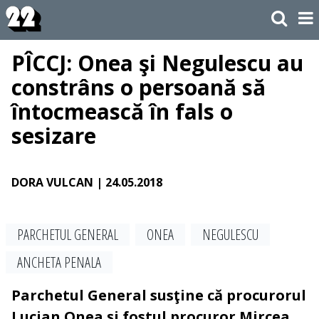
PÎCCJ: Onea şi Negulescu au
constrâns o persoană să
întocmească în fals o
sesizare
DORA VULCAN
| 24.05.2018
PARCHETUL GENERAL
ONEA
NEGULESCU
ANCHETA PENALA
Parchetul General susţine că procurorul
Lucian Onea şi fostul procuror Mircea