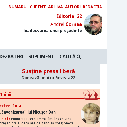
NUMĂRUL CURENT
ARHIVA
AUTORI
REDACȚIA
Editorial 22
Andrei
Cornea
Inadecvarea unui președinte
DEZBATERI
SUPLIMENT
CAUTĂ
Susține presa liberă
Donează pentru Revista22
Opinii
Andreea
Pora
„Savonizarea” lui Nicușor Dan
Opinii /
Puțini sunt cei care mai înțeleg ce vrea
președintele, dacă are de gând să soluționeze