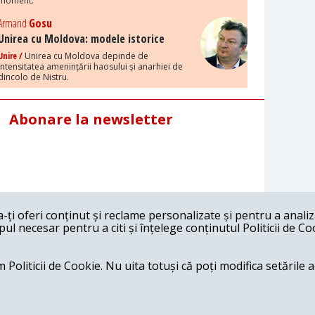
moment.
Armand
Gosu
Unirea cu Moldova: modele istorice
Unire /
Unirea cu Moldova depinde de
intensitatea amenințării haosului și anarhiei de
dincolo de Nistru.
Abonare la newsletter
ți oferi conținut și reclame personalizate și pentru a anali
l necesar pentru a citi și înțelege conținutul Politicii de Co
 Politicii de Cookie. Nu uita totuși că poți modifica setările 