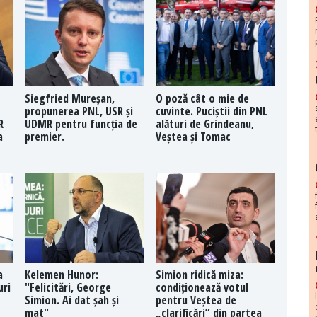
Siegfried Mureșan,
O poză cât o mie de
propunerea PNL, USR și
cuvinte. Puciștii din PNL
R
UDMR pentru funcția de
alături de Grindeanu,
a
premier.
Veștea și Tomac
a
Kelemen Hunor:
Simion ridică miza:
uri
"Felicitări, George
condiționează votul
Simion. Ai dat șah și
pentru Veștea de
mat"
„clarificări” din partea