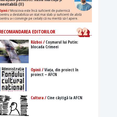
inevitabilă (II)
Opinii /
Moscova este încă suficient de puternică
pentru a destabiliza un stat mai slab și suficient de abilă
pentru a-i convinge pe ceilalți că nu merită să-l apere.
RECOMANDAREA EDITORILOR
Război /
Coșmarul lui Putin:
blocada Crimeei
Opinii /
Viața, din proiect în
proiect – AFCN
Cultura /
Cine câștigă la AFCN