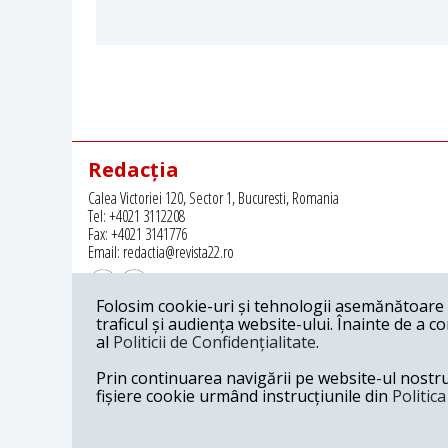
Redacția
Calea Victoriei 120, Sector 1, Bucuresti, Romania
Tel: +4021 3112208
Fax: +4021 3141776
Email: redactia@revista22.ro
Folosim cookie-uri și tehnologii asemănătoare p
traficul și audiența website-ului. Înainte de a c
al
Politicii de Confidențialitate
.
Revista 22 este editata de
Grupul pentru Dialog Social
Prin continuarea navigării pe website-ul nostru c
fișiere cookie urmând instrucțiunile din
Politic