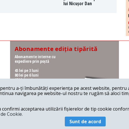
lui Nicușor Dan
Abonamente ediția tipărită
Abonamente interne cu
expediere prin poștă
45 lei pe 3 luni
80 lei pe 6 luni
150 lei pe 1 an
entru a-ți îmbunătăți experiența pe acest website, pentru a-
Abonamente interne cu
ontinua navigarea pe website-ul nostru te rugăm să aloci timpu
ridicare de la redacție
36 lei pe 3 luni
62 lei pe 6 luni
onfirmi acceptarea utilizării fișierelor de tip cookie conform
115 lei pe 1 an
a de Cookie.
Sunt de acord
© 2026 Revista 22