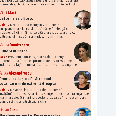
criza politică, suprapusă peste una a statului de drept
și, mai ales, dacă mai are un dram de bună-credință.
Mihai
Maci
Datoriile se plătesc
Opinii /
Deocamdată e liniștit: vorbește monoton,
nu spune mare lucru, dar lasă să se înțeleagă ce
trebuie, dă din mâini și se uită aiurea; pe scurt – e ca
pătrunjelul în supă: nici în plus, nici în minus.
Marina
Dumitrescu
Urma și urmarea
Eseu /
Prezentul continuu, starea de prezență
recomandată în orice spiritualitate, nu presupune
indiferența față de urma lăsată sau de consecințele ei.
Raluca
Alexandrescu
Drumul de la școală către noul
totalitarism de extremă dreaptă
Opinii /
Ne aflăm în perioada de admitere în
învățământul universitar, iar la științe politice concurența este
mai mare decât în anii precedenți, ceea ce în sine e un lucru
bun, dacă nu te uiți decât la cifre.
Ciprian
Cucu
Narațiuni putiniste: Rusia măreață și