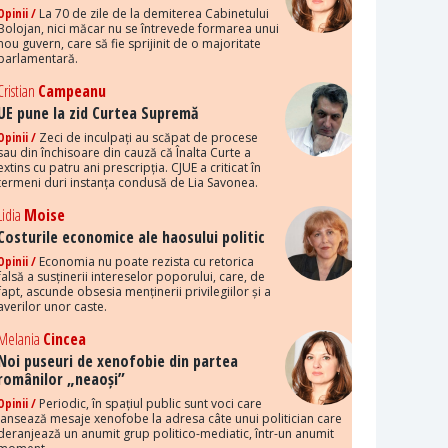
Opinii /
La 70 de zile de la demiterea Cabinetului
Bolojan, nici măcar nu se întrevede formarea unui
nou guvern, care să fie sprijinit de o majoritate
parlamentară.
Cristian
Campeanu
UE pune la zid Curtea Supremă
Opinii /
Zeci de inculpați au scăpat de procese
sau din închisoare din cauză că Înalta Curte a
extins cu patru ani prescripția. CJUE a criticat în
termeni duri instanța condusă de Lia Savonea.
Lidia
Moise
Costurile economice ale haosului politic
Opinii /
Economia nu poate rezista cu retorica
falsă a susținerii intereselor poporului, care, de
fapt, ascunde obsesia menținerii privilegiilor și a
averilor unor caste.
Melania
Cincea
Noi puseuri de xenofobie din partea
românilor „neaoși”
Opinii /
Periodic, în spațiul public sunt voci care
lansează mesaje xenofobe la adresa câte unui politician care
deranjează un anumit grup politico-mediatic, într-un anumit