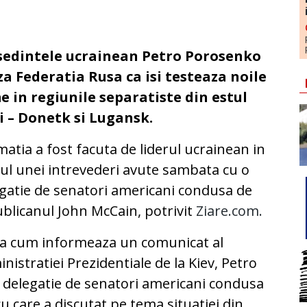
sedintele ucrainean Petro Porosenko
za Federatia Rusa ca isi testeaza noile
e in regiunile separatiste din estul
i – Donetk si Lugansk.
matia a fost facuta de liderul ucrainean in
ul unei intrevederi avute sambata cu o
gatie de senatori americani condusa de
blicanul John McCain, potrivit
Ziare.com.
a cum informeaza un comunicat al
nistratiei Prezidentiale de la Kiev, Petro
delegatie de senatori americani condusa
u care a discutat pe tema situatiei din