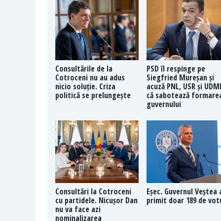
Consultările de la
PSD îl respinge pe
Cotroceni nu au adus
Siegfried Mureșan și
nicio soluție. Criza
acuză PNL, USR și UDM
politică se prelungește
că sabotează formare
guvernului
Consultări la Cotroceni
Eșec. Guvernul Veștea 
cu partidele. Nicușor Dan
primit doar 189 de vot
nu va face azi
nominalizarea