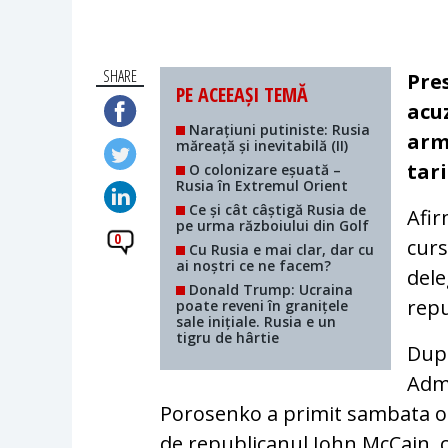
SHARE
Pre
PE ACEEAȘI TEMĂ
acu
Narațiuni putiniste: Rusia
arm
măreață și inevitabilă (II)
tari
O colonizare eșuată –
Rusia în Extremul Orient
Ce și cât câștigă Rusia de
Afir
pe urma războiului din Golf
0
curs
Cu Rusia e mai clar, dar cu
ai noștri ce ne facem?
dele
Donald Trump: Ucraina
repu
poate reveni în granițele
sale inițiale. Rusia e un
tigru de hârtie
Dup
Admi
Porosenko a primit sambata o 
de republicanul John McCain, c