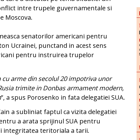
onflict intre trupele guvernamentale si
de Moscova.
measca senatorilor americani pentru
ton Ucrainei, punctand in acest sens
icani pentru instruirea trupelor
a cu arme din secolul 20 impotriva unor
 Rusia trimite in Donbas armament modern,
n
”, a spus Porosenko in fata delegatiei SUA.
in a subliniat faptul ca vizita delegatiei
entru a arata sprijinul SUA pentru
ntegritatea teritoriala a tarii.