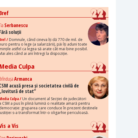
Bref
Tia
Serbanescu
Fără soluții
Bref /
Domnule, când cineva îți dă 770 de mil. de
euro pentru o lege (a salarizării), păi îți aduni toate
mințile astfel ca legea să arate cât mai bine posibil.
Mai ales când ai ani întregi la dispoziție.
Media Culpa
Brîndușa
Armanca
CSM acuză presa și societatea civilă de
„lovitură de stat”
Media Culpa /
Un document al Secției de judecători
a CSM a pus în plină lumină o realitate amară pentru
democrație: gruparea care conduce în prezent destinele
justiției s-a transformat într-o oligarhie periculoasă.
Vis a Vis