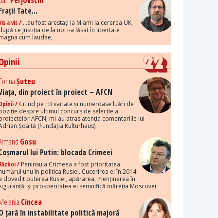
Dan
Perjovschi
Frații Tate...
Vis a vis /
...au fost arestați la Miami la cererea UK,
după ce Justiția de la noi i-a lăsat în libertate
magna cum laudae,
Opinii
Corina
Șuteu
Viața, din proiect în proiect – AFCN
Opinii /
Citind pe FB variate și numeroase luări de
poziție despre ultimul concurs de selecție a
proiectelor AFCN, mi-au atras atenția comentariile lui
Adrian Șoaită (Fundația Kulturhaus).
Armand
Gosu
Coșmarul lui Putin: blocada Crimeei
Război /
Peninsula Crimeea a fost prioritatea
numărul unu în politica Rusiei. Cucerirea ei în 2014
a dovedit puterea Rusiei, apărarea, menținerea în
siguranță și prosperitatea ei semnifică măreția Moscovei.
Melania
Cincea
O țară în instabilitate politică majoră