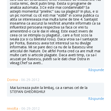
costa nimic, decit putin timp. Exista si programe de
analiza automata. 3.Ce este mai condamnabil? Sa
astepti momentul "prielnic" sau sa plagiezi? In plus, e si
un pic normal: cu cit esti mai "vizibil" in scena publica cu
atita se intereseaza mai multa lume de tine 4. Santajist
inseamna ca ascunzi la nesfirsit anumite informatii ca sa
influentezi persoana respectiva sa faca ce vrei tu
amenintind-o ca le dai in vileag. Este exact invers de
ceea ce se intimpla cu plagiatul , care a fost scos la
iveala (ca si cu biletelul rosu). Daca vroia sa-l santajeze
pe Ponta, Basescu avea tot interesul sa nu divulge
informatia. Mi se pare deci ca nu de la Basescu vine
articolul din Nature. De altfel Ponta cred ca are mult mai
multe carti si articole plagiate. Daca aveti timp, ca sa-l
acuzati pe Basescu, puteti sa le dati chiar Dstra in
vileag.Chef sa aveti...
Răspunde
Dorina -
06-29-2012
Mai lucreaza putin la limbaj, ca a ramas cel de la
STEFAN GHEORGHIU!
Răspunde
revolta -
06-29-2012