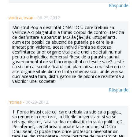
Răspunde
viorica iovan -
06-29-2012
Ministrul Pop a desfiintat CNATDCU care trebuia sa
verifice AZI plagiatul si a trimis Corpul de control. Decizia
de desfiintare a aparut in MO â€¦â€¦â€¦.stupefiant! .
cum este posibil ca abuzind de puterile pe care le-a
inhatat prin viclenie, acest individ Ponta sa dicteze
desfiintarea unor organe vitale ale unei societati numai
pentru a impiedica demersul firesc de a parasi scaunul
guvernamental de virf incompatibul cu fesele sale? . este
ca si cum ai scoate ficatul sau plaminii sau mai stiu eu ce
alte organe vitale dintr-o fiinta omeneasca . unde vrei sa
duci aceasta tara, distrugatorule de piloni de rezistenta a
valorilor unei societati
Răspunde
rronea -
06-29-2012
1. Ponta insusi este cel care trebuia sa stie ca a plagiat,
sa renunte la doctorat, la titlurile universitare si sa se
retraga discret, fara sa dea explicatii, din viata politica; 2.
Pe internet, cercetarea o poate face oricine, si Dstra
Dnul Sean. O poate face orice profesor universitar din
tara sau din strainatate, orice institutie de invatamint. Nu