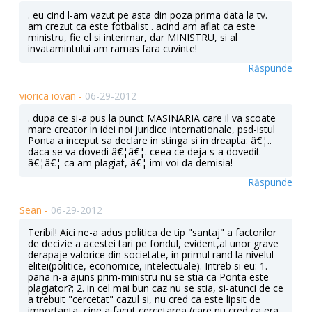
. eu cind l-am vazut pe asta din poza prima data la tv.
am crezut ca este fotbalist . acind am aflat ca este
ministru, fie el si interimar, dar MINISTRU, si al
invatamintului am ramas fara cuvinte!
Răspunde
viorica iovan -
06-29-2012
. dupa ce si-a pus la punct MASINARIA care il va scoate
mare creator in idei noi juridice internationale, psd-istul
Ponta a inceput sa declare in stinga si in dreapta: â€¦..
daca se va dovedi â€¦â€¦. ceea ce deja s-a dovedit
â€¦â€¦ ca am plagiat, â€¦ imi voi da demisia!
Răspunde
Sean -
06-29-2012
Teribil! Aici ne-a adus politica de tip "santaj" a factorilor
de decizie a acestei tari pe fondul, evident,al unor grave
derapaje valorice din societate, in primul rand la nivelul
elitei(politice, economice, intelectuale). Intreb si eu: 1.
pana n-a ajuns prim-ministru nu se stia ca Ponta este
plagiator?; 2. in cel mai bun caz nu se stia, si-atunci de ce
a trebuit "cercetat" cazul si, nu cred ca este lipsit de
importanta, cine a facut cercetarea (care nu cred ca era