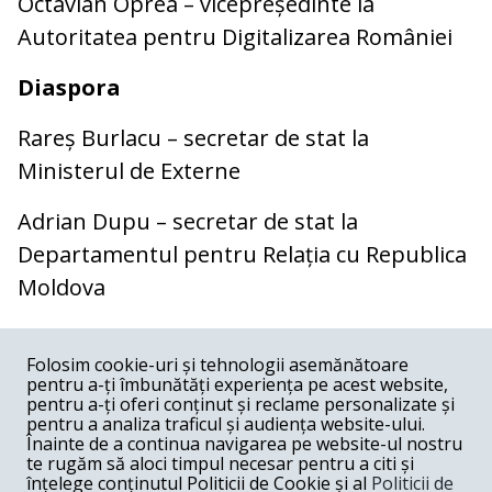
Octavian Oprea – vicepreședinte la
Autoritatea pentru Digitalizarea României
Diaspora
Rareș Burlacu – secretar de stat la
Ministerul de Externe
Adrian Dupu – secretar de stat la
Departamentul pentru Relația cu Republica
Moldova
COMENTARII
0
Folosim cookie-uri și tehnologii asemănătoare
pentru a-ți îmbunătăți experiența pe acest website,
Nume
pentru a-ți oferi conținut și reclame personalizate și
pentru a analiza traficul și audiența website-ului.
Înainte de a continua navigarea pe website-ul nostru
Email
te rugăm să aloci timpul necesar pentru a citi și
înțelege conținutul Politicii de Cookie și al
Politicii de