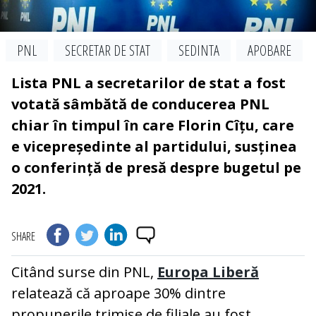
PNL
SECRETAR DE STAT
SEDINTA
APOBARE
Lista PNL a secretarilor de stat a fost
votată sâmbătă de conducerea PNL
chiar în timpul în care Florin Cîțu, care
e vicepreședinte al partidului, susținea
o conferință de presă despre bugetul pe
2021.
SHARE
Citând surse din PNL,
Europa Liberă
relatează că aproape 30% dintre
propunerile trimise de filiale au fost