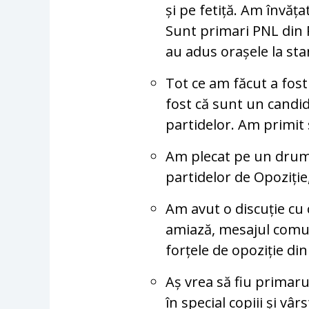
și pe fetiță. Am învăța
Sunt primari PNL din 
au adus orașele la st
Tot ce am făcut a fos
fost că sunt un candid
partidelor. Am primit 
Am plecat pe un drum
partidelor de Opoziție
Am avut o discuție cu c
amiază, mesajul comun
forțele de opoziție di
Aș vrea să fiu primar
în special copiii și vârs