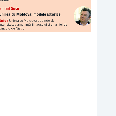
moment.
Armand
Gosu
Unirea cu Moldova: modele istorice
Unire /
Unirea cu Moldova depinde de
intensitatea amenințării haosului și anarhiei de
dincolo de Nistru.