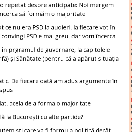
od repetat despre anticipate: Noi mergem
 încerca să formăm o majoritate
t ce nu era PSD la audieri, la fiecare vot în
ăî convingi PSD e mai greu, dar vom încerca
 în prgramul de guvernare, la capitolele
ă) și Sănătate (pentru că a apărut situația
atic. De fiecare dată am adus argumente în
 spus
t, acela de a forma o majoritate
lă la București cu alte partide?
tem ști care va fi formula politică decât