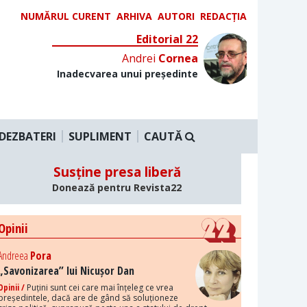
NUMĂRUL CURENT
ARHIVA
AUTORI
REDACȚIA
Editorial 22
Andrei
Cornea
Inadecvarea unui președinte
DEZBATERI
SUPLIMENT
CAUTĂ
Susține presa liberă
Donează pentru Revista22
Opinii
Andreea
Pora
„Savonizarea” lui Nicușor Dan
Opinii /
Puțini sunt cei care mai înțeleg ce vrea
președintele, dacă are de gând să soluționeze