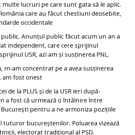
t multe lucruri pe care sunt gata să le aplic.
România care au făcut chestiuni deosebite,
andarde occidentale
t public. Anunțul public făcut acum un an a
at independent, care cere sprijinul
sprijinul USR, azi am și susținerea PNL.
, m-am concentrat pe a avea susținerea
, am fost onest
ei de la PLUS și de la USR ieri după-
 a fost că urmează o întâlnire între
n București pentru a ne armoniza pozițiile
ul tuturor bucureștenilor. Poluarea vizează
tinicii, electorat tradițional al PSD.