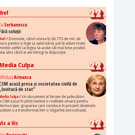
Bref
Tia
Serbanescu
Fără soluții
Bref /
Domnule, când cineva îți dă 770 de mil. de
euro pentru o lege (a salarizării), păi îți aduni toate
mințile astfel ca legea să arate cât mai bine posibil.
Mai ales când ai ani întregi la dispoziție.
Media Culpa
Brîndușa
Armanca
CSM acuză presa și societatea civilă de
„lovitură de stat”
Media Culpa /
Un document al Secției de judecători
a CSM a pus în plină lumină o realitate amară pentru
democrație: gruparea care conduce în prezent destinele
justiției s-a transformat într-o oligarhie periculoasă.
Vis a Vis