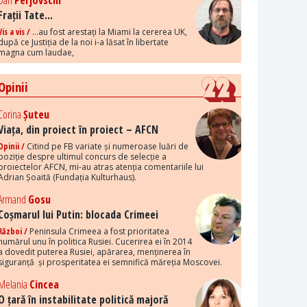
Dan
Perjovschi
Frații Tate...
Vis a vis /
...au fost arestați la Miami la cererea UK,
după ce Justiția de la noi i-a lăsat în libertate
magna cum laudae,
Opinii
Corina
Șuteu
Viața, din proiect în proiect – AFCN
Opinii /
Citind pe FB variate și numeroase luări de
poziție despre ultimul concurs de selecție a
proiectelor AFCN, mi-au atras atenția comentariile lui
Adrian Șoaită (Fundația Kulturhaus).
Armand
Gosu
Coșmarul lui Putin: blocada Crimeei
Război /
Peninsula Crimeea a fost prioritatea
numărul unu în politica Rusiei. Cucerirea ei în 2014
a dovedit puterea Rusiei, apărarea, menținerea în
siguranță și prosperitatea ei semnifică măreția Moscovei.
Melania
Cincea
O țară în instabilitate politică majoră