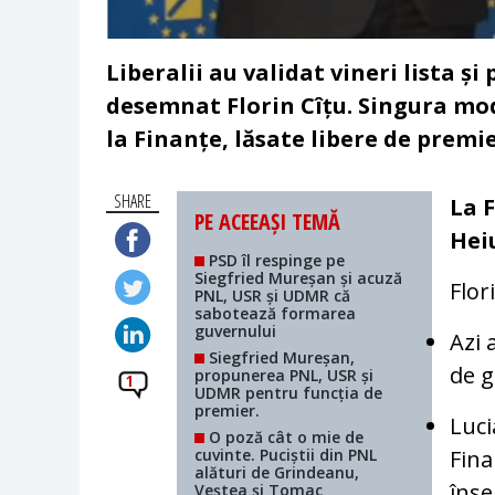
Liberalii au validat vineri lista 
desemnat Florin Cîțu. Singura mo
la Finanțe, lăsate libere de prem
SHARE
La 
PE ACEEAȘI TEMĂ
Hei
PSD îl respinge pe
Siegfried Mureșan și acuză
Flor
PNL, USR și UDMR că
sabotează formarea
guvernului
Azi 
Siegfried Mureșan,
de g
propunerea PNL, USR și
1
UDMR pentru funcția de
premier.
Luci
O poză cât o mie de
cuvinte. Puciștii din PNL
Fina
alături de Grindeanu,
înse
Veștea și Tomac