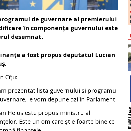
și programul de guvernare al premierului
dificare în componența guvernului este
ierul desemnat.
Finanțe a fost propus deputatul Lucian
uș.
in Cîțu:
am prezentat lista guvernului și programul
uvernare, le vom depune azi în Parlament
an Heiuș este propus ministru al
nțelor. Este un om care știe foarte bine ce
amnă finanțele