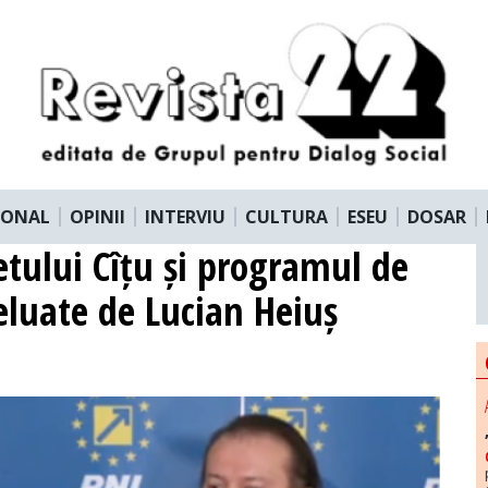
IONAL
OPINII
INTERVIU
CULTURA
ESEU
DOSAR
etului Cîțu și programul de
eluate de Lucian Heiuș