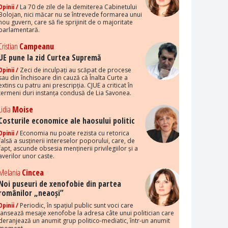
Opinii /
La 70 de zile de la demiterea Cabinetului
Bolojan, nici măcar nu se întrevede formarea unui
nou guvern, care să fie sprijinit de o majoritate
parlamentară.
Cristian
Campeanu
UE pune la zid Curtea Supremă
Opinii /
Zeci de inculpați au scăpat de procese
sau din închisoare din cauză că Înalta Curte a
extins cu patru ani prescripția. CJUE a criticat în
termeni duri instanța condusă de Lia Savonea.
Lidia
Moise
Costurile economice ale haosului politic
Opinii /
Economia nu poate rezista cu retorica
falsă a susținerii intereselor poporului, care, de
fapt, ascunde obsesia menținerii privilegiilor și a
averilor unor caste.
Melania
Cincea
Noi puseuri de xenofobie din partea
românilor „neaoși”
Opinii /
Periodic, în spațiul public sunt voci care
lansează mesaje xenofobe la adresa câte unui politician care
deranjează un anumit grup politico-mediatic, într-un anumit