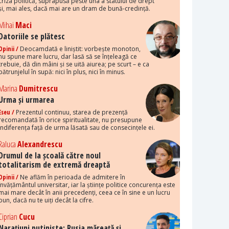
criza politică, suprapusă peste una a statului de drept
și, mai ales, dacă mai are un dram de bună-credință.
Mihai
Maci
Datoriile se plătesc
Opinii /
Deocamdată e liniștit: vorbește monoton,
nu spune mare lucru, dar lasă să se înțeleagă ce
trebuie, dă din mâini și se uită aiurea; pe scurt – e ca
pătrunjelul în supă: nici în plus, nici în minus.
Marina
Dumitrescu
Urma și urmarea
Eseu /
Prezentul continuu, starea de prezență
recomandată în orice spiritualitate, nu presupune
indiferența față de urma lăsată sau de consecințele ei.
Raluca
Alexandrescu
Drumul de la școală către noul
totalitarism de extremă dreaptă
Opinii /
Ne aflăm în perioada de admitere în
învățământul universitar, iar la științe politice concurența este
mai mare decât în anii precedenți, ceea ce în sine e un lucru
bun, dacă nu te uiți decât la cifre.
Ciprian
Cucu
Narațiuni putiniste: Rusia măreață și