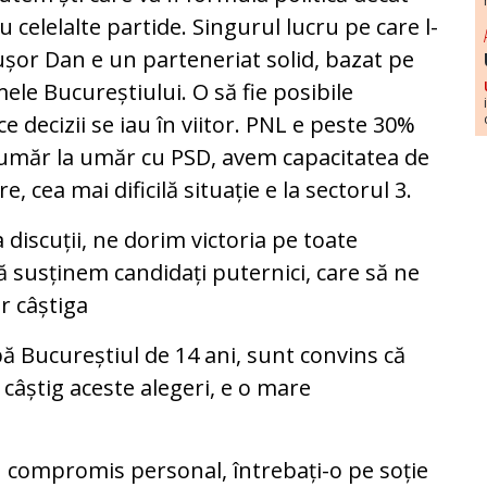
 celelalte partide. Singurul lucru pe care l-
cușor Dan e un parteneriat solid, bazat pe
ele Bucureștiului. O să fie posibile
ce decizii se iau în viitor. PNL e peste 30%
 umăr la umăr cu PSD, avem capacitatea de
, cea mai dificilă situație e la sectorul 3.
 discuții, ne dorim victoria pe toate
ă susținem candidați puternici, care să ne
r câștiga
 Bucureștiul de 14 ani, sunt convins că
câștig aceste alegeri, e o mare
 un compromis personal, întrebați-o pe soție