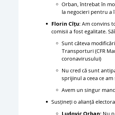
Orban, întrebat în m
la negocieri pentru a
Florin Cîțu
: Am convins to
comisii a fost egalitate. S
Sunt câteva modificări
Transporturi (CFR Marf
coronavirusului)
Nu cred că sunt antip
sprijinul a ceea ce am
Avem un singur manda
Susțineți o alianță electora
Ludovic Orban:
Nu pu