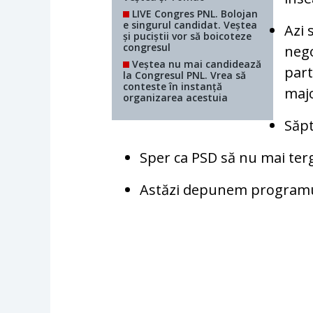
LIVE Congres PNL. Bolojan
e singurul candidat. Veștea
Azi 
și puciștii vor să boicoteze
congresul
nego
Veștea nu mai candidează
par
la Congresul PNL. Vrea să
conteste în instanță
majo
organizarea acestuia
Săpt
Sper ca PSD să nu mai ter
Astăzi depunem programul 