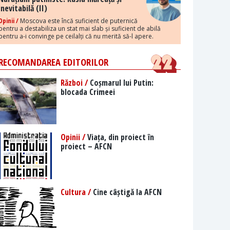
inevitabilă (II)
Opinii /
Moscova este încă suficient de puternică
pentru a destabiliza un stat mai slab și suficient de abilă
pentru a-i convinge pe ceilalți că nu merită să-l apere.
RECOMANDAREA EDITORILOR
Război /
Coșmarul lui Putin:
blocada Crimeei
Opinii /
Viața, din proiect în
proiect – AFCN
Cultura /
Cine câștigă la AFCN