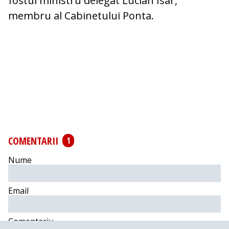
fostul ministru delegat Lucian Isar,
membru al Cabinetului Ponta.
COMENTARII
1
Nume
Email
Comentariu