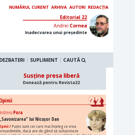
NUMĂRUL CURENT
ARHIVA
AUTORI
REDACȚIA
Editorial 22
Andrei
Cornea
Inadecvarea unui președinte
DEZBATERI
SUPLIMENT
CAUTĂ
Susține presa liberă
Donează pentru Revista22
Opinii
Andreea
Pora
„Savonizarea” lui Nicușor Dan
Opinii /
Puțini sunt cei care mai înțeleg ce vrea
președintele, dacă are de gând să soluționeze