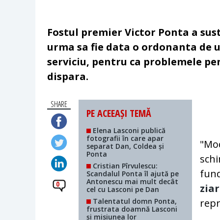
Fostul premier Victor Ponta a sust
urma sa fie data o ordonanta de u
serviciu, pentru ca problemele pen
dispara.
SHARE
PE ACEEAȘI TEMĂ
Elena Lasconi publică
fotografii în care apar
"Mod
separat Dan, Coldea și
Ponta
schi
Cristian Pîrvulescu:
fund
Scandalul Ponta îl ajută pe
Antonescu mai mult decât
0
zia
cel cu Lasconi pe Dan
Talentatul domn Ponta,
repr
frustrata doamnă Lasconi
și misiunea lor