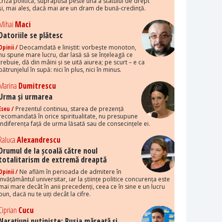
criza politică, suprapusă peste una a statului de drept
și, mai ales, dacă mai are un dram de bună-credință.
Mihai
Maci
Datoriile se plătesc
Opinii /
Deocamdată e liniștit: vorbește monoton,
nu spune mare lucru, dar lasă să se înțeleagă ce
trebuie, dă din mâini și se uită aiurea; pe scurt – e ca
pătrunjelul în supă: nici în plus, nici în minus.
Marina
Dumitrescu
Urma și urmarea
Eseu /
Prezentul continuu, starea de prezență
recomandată în orice spiritualitate, nu presupune
indiferența față de urma lăsată sau de consecințele ei.
Raluca
Alexandrescu
Drumul de la școală către noul
totalitarism de extremă dreaptă
Opinii /
Ne aflăm în perioada de admitere în
învățământul universitar, iar la științe politice concurența este
mai mare decât în anii precedenți, ceea ce în sine e un lucru
bun, dacă nu te uiți decât la cifre.
Ciprian
Cucu
Narațiuni putiniste: Rusia măreață și