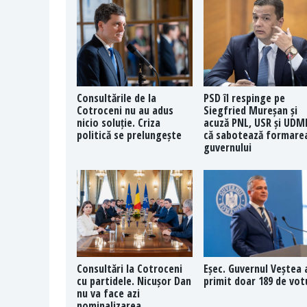
Consultările de la
PSD îl respinge pe
Cotroceni nu au adus
Siegfried Mureșan și
nicio soluție. Criza
acuză PNL, USR și UDM
politică se prelungește
că sabotează formare
guvernului
Consultări la Cotroceni
Eșec. Guvernul Veștea 
cu partidele. Nicușor Dan
primit doar 189 de vot
nu va face azi
nominalizarea