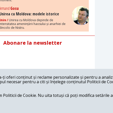
moment.
Armand
Gosu
Unirea cu Moldova: modele istorice
Unire /
Unirea cu Moldova depinde de
intensitatea amenințării haosului și anarhiei de
dincolo de Nistru.
Abonare la newsletter
ți oferi conținut și reclame personalizate și pentru a anali
l necesar pentru a citi și înțelege conținutul Politicii de Co
 Politicii de Cookie. Nu uita totuși că poți modifica setările 