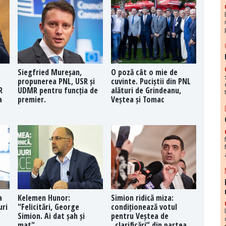
Siegfried Mureșan,
O poză cât o mie de
propunerea PNL, USR și
cuvinte. Puciștii din PNL
R
UDMR pentru funcția de
alături de Grindeanu,
a
premier.
Veștea și Tomac
a
Kelemen Hunor:
Simion ridică miza:
uri
"Felicitări, George
condiționează votul
Simion. Ai dat șah și
pentru Veștea de
mat"
„clarificări” din partea