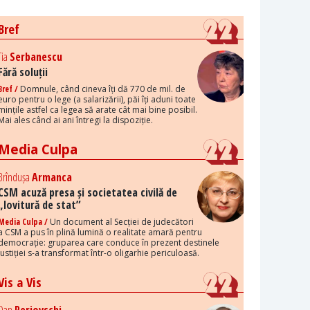
Bref
Tia
Serbanescu
Fără soluții
Bref /
Domnule, când cineva îți dă 770 de mil. de
euro pentru o lege (a salarizării), păi îți aduni toate
mințile astfel ca legea să arate cât mai bine posibil.
Mai ales când ai ani întregi la dispoziție.
Media Culpa
Brîndușa
Armanca
CSM acuză presa și societatea civilă de
„lovitură de stat”
Media Culpa /
Un document al Secției de judecători
a CSM a pus în plină lumină o realitate amară pentru
democrație: gruparea care conduce în prezent destinele
justiției s-a transformat într-o oligarhie periculoasă.
Vis a Vis