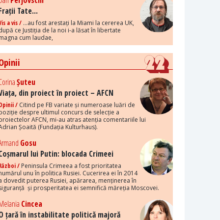
Dan
Perjovschi
Frații Tate...
Vis a vis /
...au fost arestați la Miami la cererea UK,
după ce Justiția de la noi i-a lăsat în libertate
magna cum laudae,
Opinii
Corina
Șuteu
Viața, din proiect în proiect – AFCN
Opinii /
Citind pe FB variate și numeroase luări de
poziție despre ultimul concurs de selecție a
proiectelor AFCN, mi-au atras atenția comentariile lui
Adrian Șoaită (Fundația Kulturhaus).
Armand
Gosu
Coșmarul lui Putin: blocada Crimeei
Război /
Peninsula Crimeea a fost prioritatea
numărul unu în politica Rusiei. Cucerirea ei în 2014
a dovedit puterea Rusiei, apărarea, menținerea în
siguranță și prosperitatea ei semnifică măreția Moscovei.
Melania
Cincea
O țară în instabilitate politică majoră