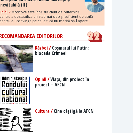
inevitabilă (II)
Opinii /
Moscova este încă suficient de puternică
pentru a destabiliza un stat mai slab și suficient de abilă
pentru a-i convinge pe ceilalți că nu merită să-l apere.
RECOMANDAREA EDITORILOR
Război /
Coșmarul lui Putin:
blocada Crimeei
Opinii /
Viața, din proiect în
proiect – AFCN
Cultura /
Cine câștigă la AFCN