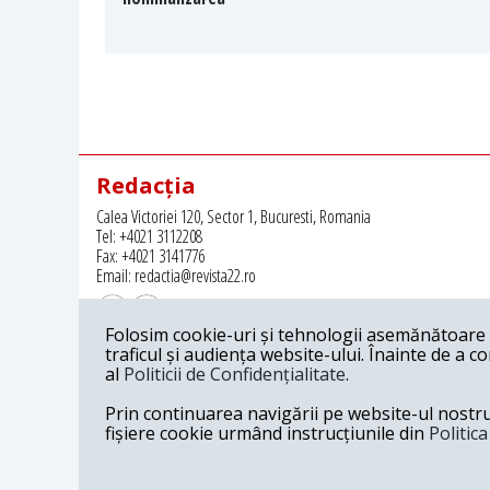
Redacția
Calea Victoriei 120, Sector 1, Bucuresti, Romania
Tel: +4021 3112208
Fax: +4021 3141776
Email: redactia@revista22.ro
Folosim cookie-uri și tehnologii asemănătoare p
traficul și audiența website-ului. Înainte de a c
al
Politicii de Confidențialitate
.
Revista 22 este editata de
Grupul pentru Dialog Social
Prin continuarea navigării pe website-ul nostru c
fișiere cookie urmând instrucțiunile din
Politic