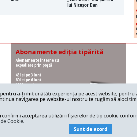
lui Nicușor Dan
Abonamente ediția tipărită
Abonamente interne cu
expediere prin poștă
45 lei pe 3 luni
80 lei pe 6 luni
150 lei pe 1 an
entru a-ți îmbunătăți experiența pe acest website, pentru a-
Abonamente interne cu
ontinua navigarea pe website-ul nostru te rugăm să aloci timpu
ridicare de la redacție
36 lei pe 3 luni
62 lei pe 6 luni
onfirmi acceptarea utilizării fișierelor de tip cookie conform
115 lei pe 1 an
a de Cookie.
Sunt de acord
© 2026 Revista 22