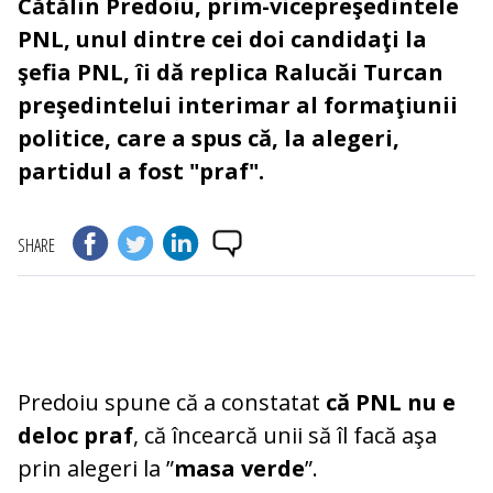
Cătălin Predoiu, prim-vicepreşedintele
PNL, unul dintre cei doi candidaţi la
şefia PNL, îi dă replica Ralucăi Turcan
preşedintelui interimar al formaţiunii
politice, care a spus că, la alegeri,
partidul a fost "praf".
SHARE
Predoiu spune că a constatat
că PNL nu e
deloc praf
, că încearcă unii să îl facă aşa
prin alegeri la ”
masa verde
”.