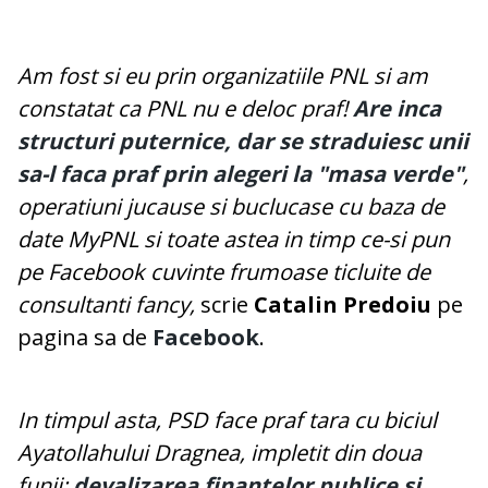
Am fost si eu prin organizatiile PNL si am
constatat ca PNL nu e deloc praf!
Are inca
structuri puternice, dar se straduiesc unii
sa-l faca praf prin alegeri la "masa verde"
,
operatiuni jucause si buclucase cu baza de
date MyPNL si toate astea in timp ce-si pun
pe Facebook cuvinte frumoase ticluite de
consultanti fancy,
scrie
Catalin Predoiu
pe
pagina sa de
Facebook
.
In timpul asta, PSD face praf tara cu biciul
Ayatollahului Dragnea, impletit din doua
funii:
devalizarea finantelor publice si