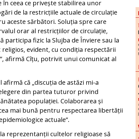
e în ceea ce privește stabilirea unor
gări de la restricțiile actuale de circulație
ru aceste sărbători. Soluția spre care
ul orar al restricțiilor de circulație,
ă participa fizic la Slujba de Înviere sau la
 religios, evident, cu condiția respectării
”, afirmă Cîțu, potrivit unui comunicat al
l afirmă că „discuția de astăzi mi-a
țelegere din partea tuturor privind
sănătatea populației. Colaborarea și
cea mai bună pentru respectarea libertății
e epidemiologice actuale”.
la reprezentanții cultelor religioase să