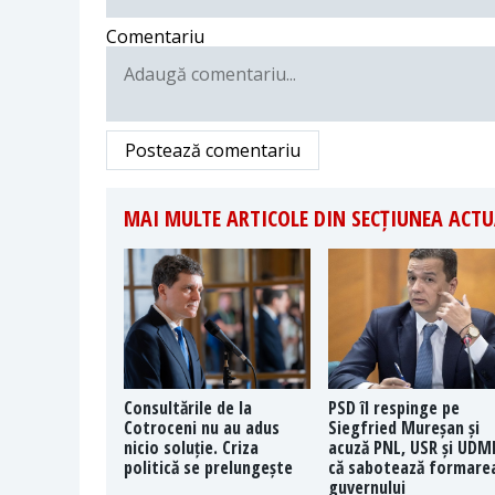
Comentariu
Postează comentariu
MAI MULTE ARTICOLE DIN SECȚIUNEA ACTU
Consultările de la
PSD îl respinge pe
Cotroceni nu au adus
Siegfried Mureșan și
nicio soluție. Criza
acuză PNL, USR și UDM
politică se prelungește
că sabotează formare
guvernului