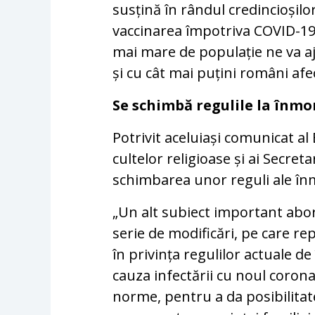
susțină în rândul credincioșil
vaccinarea împotriva COVID-19
mai mare de populație ne va 
și cu cât mai puțini români afect
Se schimbă regulile la înm
Potrivit aceluiași comunicat al
cultelor religioase și ai Secret
schimbarea unor reguli ale î
„Un alt subiect important abord
serie de modificări, pe care re
în privința regulilor actuale 
cauza infectării cu noul coron
norme, pentru a da posibilitat