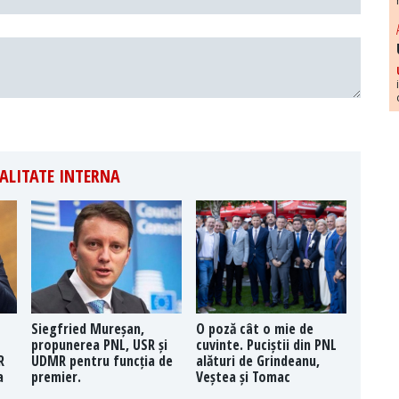
ALITATE INTERNA
Siegfried Mureșan,
O poză cât o mie de
propunerea PNL, USR și
cuvinte. Puciștii din PNL
R
UDMR pentru funcția de
alături de Grindeanu,
a
premier.
Veștea și Tomac