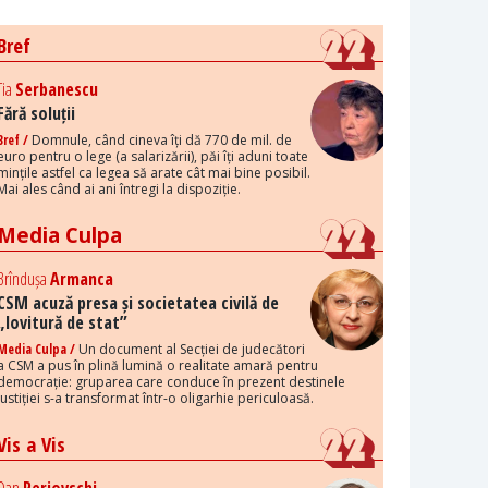
Bref
Tia
Serbanescu
Fără soluții
Bref /
Domnule, când cineva îți dă 770 de mil. de
euro pentru o lege (a salarizării), păi îți aduni toate
mințile astfel ca legea să arate cât mai bine posibil.
Mai ales când ai ani întregi la dispoziție.
Media Culpa
Brîndușa
Armanca
CSM acuză presa și societatea civilă de
„lovitură de stat”
Media Culpa /
Un document al Secției de judecători
a CSM a pus în plină lumină o realitate amară pentru
democrație: gruparea care conduce în prezent destinele
justiției s-a transformat într-o oligarhie periculoasă.
Vis a Vis