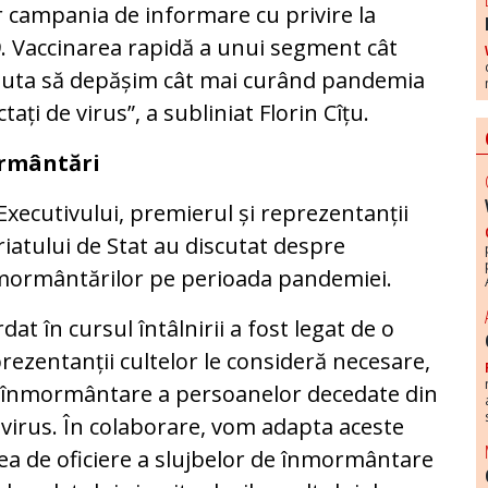
or campania de informare cu privire la
. Vaccinarea rapidă a unui segment cât
ajuta să depășim cât mai curând pandemia
ați de virus”, a subliniat Florin Cîțu.
ormântări
 Executivului, premierul și reprezentanții
ariatului de Stat au discutat despre
nmormântărilor pe perioada pandemiei.
at în cursul întâlnirii a fost legat de o
prezentanții cultelor le consideră necesare,
de înmormântare a persoanelor decedate din
avirus. În colaborare, vom adapta aceste
ea de oficiere a slujbelor de înmormântare