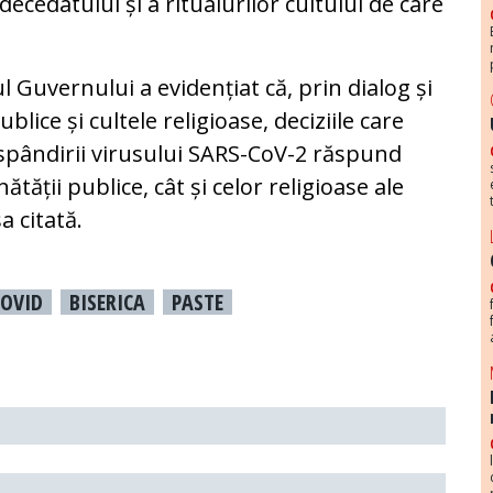
decedatului și a ritualurilor cultului de care
ul Guvernului a evidențiat că, prin dialog și
blice și cultele religioase, deciziile care
ăspândirii virusului SARS-CoV-2 răspund
ătății publice, cât și celor religioase ale
a citată.
COVID
BISERICA
PASTE