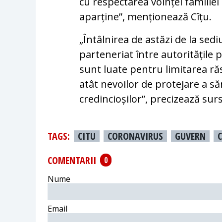
cu respectarea voinței familiei 
aparține”, menționează Cîțu.
„Întâlnirea de astăzi de la sedi
parteneriat între autoritățile pu
sunt luate pentru limitarea r
atât nevoilor de protejare a săn
credincioșilor”, precizează surs
TAGS:
CITU
CORONAVIRUS
GUVERN
COMENTARII
0
Nume
Email