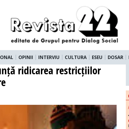
IONAL
OPINII
INTERVIU
CULTURA
ESEU
DOSAR
ță ridicarea restricțiilor
re