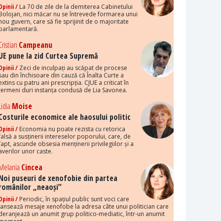
Opinii /
La 70 de zile de la demiterea Cabinetului
Bolojan, nici măcar nu se întrevede formarea unui
nou guvern, care să fie sprijinit de o majoritate
parlamentară.
Cristian
Campeanu
UE pune la zid Curtea Supremă
Opinii /
Zeci de inculpați au scăpat de procese
sau din închisoare din cauză că Înalta Curte a
extins cu patru ani prescripția. CJUE a criticat în
termeni duri instanța condusă de Lia Savonea.
Lidia
Moise
Costurile economice ale haosului politic
Opinii /
Economia nu poate rezista cu retorica
falsă a susținerii intereselor poporului, care, de
fapt, ascunde obsesia menținerii privilegiilor și a
averilor unor caste.
Melania
Cincea
Noi puseuri de xenofobie din partea
românilor „neaoși”
Opinii /
Periodic, în spațiul public sunt voci care
lansează mesaje xenofobe la adresa câte unui politician care
deranjează un anumit grup politico-mediatic, într-un anumit