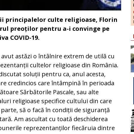
i principalelor culte religioase, Florin
orul preoților pentru a-i convinge pe
iva COVID-19.
avut astăzi o întâlnire extrem de utilă cu
ezentanții cultelor religioase din România.
iscutat soluții pentru ca, anul acesta,
are credincios care întâmpină în perioada
toare Sărbătorile Pascale, sau alte
aluri religioase specifice cultului din care
 parte, să o facă în condiții de siguranță
tară. Am ascultat cu toată deschiderea
unerile reprezentanților fiecăruia dintre