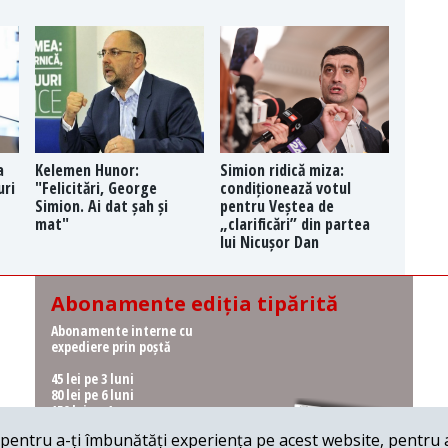
a
Kelemen Hunor:
Simion ridică miza:
uri
"Felicitări, George
condiționează votul
Simion. Ai dat șah și
pentru Veștea de
mat"
„clarificări” din partea
lui Nicușor Dan
Abonamente ediția tipărită
Abonamente interne cu
expediere prin poștă
45 lei pe 3 luni
80 lei pe 6 luni
150 lei pe 1 an
entru a-ți îmbunătăți experiența pe acest website, pentru a-
Abonamente interne cu