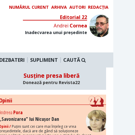
NUMĂRUL CURENT
ARHIVA
AUTORI
REDACȚIA
Editorial 22
Andrei
Cornea
Inadecvarea unui președinte
DEZBATERI
SUPLIMENT
CAUTĂ
Susține presa liberă
Donează pentru Revista22
Opinii
Andreea
Pora
„Savonizarea” lui Nicușor Dan
Opinii /
Puțini sunt cei care mai înțeleg ce vrea
președintele, dacă are de gând să soluționeze