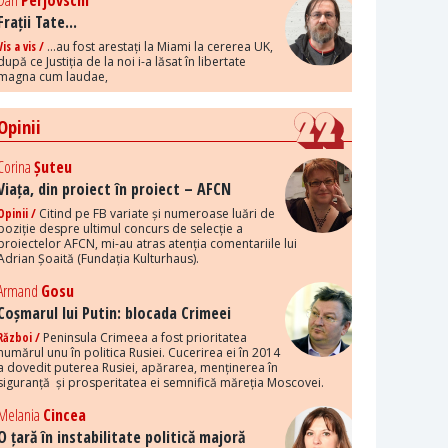
Dan
Perjovschi
Frații Tate...
Vis a vis /
...au fost arestați la Miami la cererea UK,
după ce Justiția de la noi i-a lăsat în libertate
magna cum laudae,
Opinii
Corina
Șuteu
Viața, din proiect în proiect – AFCN
Opinii /
Citind pe FB variate și numeroase luări de
poziție despre ultimul concurs de selecție a
proiectelor AFCN, mi-au atras atenția comentariile lui
Adrian Șoaită (Fundația Kulturhaus).
Armand
Gosu
Coșmarul lui Putin: blocada Crimeei
Război /
Peninsula Crimeea a fost prioritatea
numărul unu în politica Rusiei. Cucerirea ei în 2014
a dovedit puterea Rusiei, apărarea, menținerea în
siguranță și prosperitatea ei semnifică măreția Moscovei.
Melania
Cincea
O țară în instabilitate politică majoră