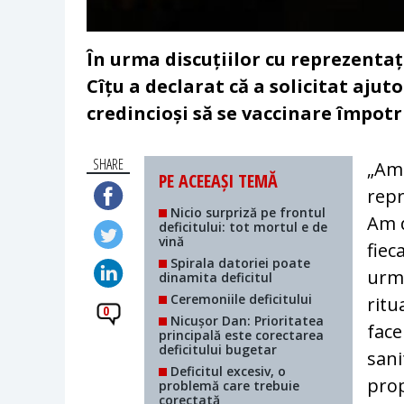
În urma discuțiilor cu reprezentați
Cîțu a declarat că a solicitat ajut
credincioși să se vaccinare împotr
SHARE
„Am 
PE ACEEAȘI TEMĂ
repr
Nicio surpriză pe frontul
Am d
deficitului: tot mortul e de
vină
fiec
Spirala datoriei poate
urmă
dinamita deficitul
Ceremoniile deficitului
ritu
0
Nicușor Dan: Prioritatea
face
principală este corectarea
deficitului bugetar
sani
Deficitul excesiv, o
prop
problemă care trebuie
corectată