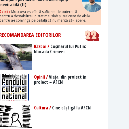
inevitabilă (II)
Opinii /
Moscova este încă suficient de puternică
pentru a destabiliza un stat mai slab și suficient de abilă
pentru a-i convinge pe ceilalți că nu merită să-l apere.
RECOMANDAREA EDITORILOR
Război /
Coșmarul lui Putin:
blocada Crimeei
Opinii /
Viața, din proiect în
proiect – AFCN
Cultura /
Cine câștigă la AFCN