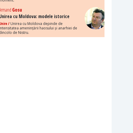
moment.
Armand
Gosu
Unirea cu Moldova: modele istorice
Unire /
Unirea cu Moldova depinde de
intensitatea amenințării haosului și anarhiei de
dincolo de Nistru.