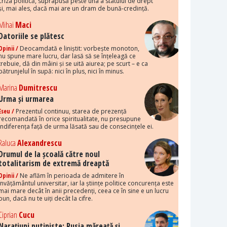
criza politică, suprapusă peste una a statului de drept
și, mai ales, dacă mai are un dram de bună-credință.
Mihai
Maci
Datoriile se plătesc
Opinii /
Deocamdată e liniștit: vorbește monoton,
nu spune mare lucru, dar lasă să se înțeleagă ce
trebuie, dă din mâini și se uită aiurea; pe scurt – e ca
pătrunjelul în supă: nici în plus, nici în minus.
Marina
Dumitrescu
Urma și urmarea
Eseu /
Prezentul continuu, starea de prezență
recomandată în orice spiritualitate, nu presupune
indiferența față de urma lăsată sau de consecințele ei.
Raluca
Alexandrescu
Drumul de la școală către noul
totalitarism de extremă dreaptă
Opinii /
Ne aflăm în perioada de admitere în
învățământul universitar, iar la științe politice concurența este
mai mare decât în anii precedenți, ceea ce în sine e un lucru
bun, dacă nu te uiți decât la cifre.
Ciprian
Cucu
Narațiuni putiniste: Rusia măreață și