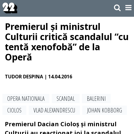
Premierul și ministrul
Culturii critică scandalul “cu
tentă xenofobă” de la
Operă
TUDOR DESPINA
| 14.04.2016
OPERA NATIONALA
SCANDAL
BALERINI
CIOLOS
VLAD ALEXANDRESCU
JOHAN KOBBORG
Premierul Dacian Cioloș și ministrul
Culturii au reacționat joi la scandalul