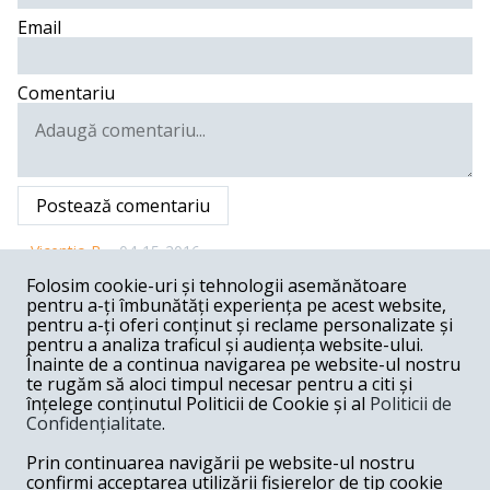
Email
Comentariu
Postează comentariu
Vicentio B. -
04-15-2016
Folosim cookie-uri și tehnologii asemănătoare
Stimate Domnule Tudor Despina, la momentul in care
pentru a-ți îmbunătăți experiența pe acest website,
scriu acest text sunt ZERO comentarii, ceea ce este mai
mult decat TRIST, deoarece tema in sine este extrem de
pentru a-ți oferi conținut și reclame personalizate și
delicata, NU din punctul meu de vedere, deoarece sunt
pentru a analiza traficul și audiența website-ului.
realmente un FAN al muzicii clasice (simfonice, opera),
Înainte de a continua navigarea pe website-ul nostru
CI datorita faptului ca Romania se face - DIN NOU - de
te rugăm să aloci timpul necesar pentru a citi și
RAS, mai mine spus de PLANS ! Motivul este mereu
înțelege conținutul Politicii de Cookie și al
Politicii de
acelasi: DELASAREA / INDIFERENTA CONDAMNABILA
Confidențialitate
.
autaoritatilor Statului fata de primele simptome din
activitati sociale MAJORE intr-o Natiune, care impun
Prin continuarea navigării pe website-ul nostru
masuri urgente de "tratament" neaparat la timp, moral,
competent, util. Este IMPOSIBIL de cuantificat real,
confirmi acceptarea utilizării fișierelor de tip cookie