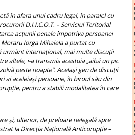
etă în afara unui cadru legal, în paralel cu
curorii D.I.I.C.O.T. – Serviciul Teritorial
citarea acțiunii penale împotriva persoanei
 Moraru Iorga Mihaiela a purtat cu
ă urmărit internațional, mai multe discuții
tre altele, i-a transmis acestuia „aibă un pic
zolvă peste noapte”. Același gen de discuții
ri ai aceleiași persoane, în biroul său din
orupție, pentru a stabili modalitatea în care
are și, ulterior, de preluare nelegală spre
strat la Direcția Națională Anticorupție –