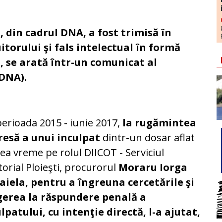
 din cadrul DNA, a fost trimisă în
torului şi fals intelectual în formă
, se arată într-un comunicat al
(DNA).
perioada 2015 - iunie 2017,
la rugămintea
resă a unui inculpat
dintr-un dosar aflat
cea vreme pe rolul DIICOT - Serviciul
torial Ploieşti, procurorul
Moraru Iorga
aiela, pentru a îngreuna cercetările şi
gerea la răspundere penală a
lpatului, cu intenţie directă, l-a ajutat,