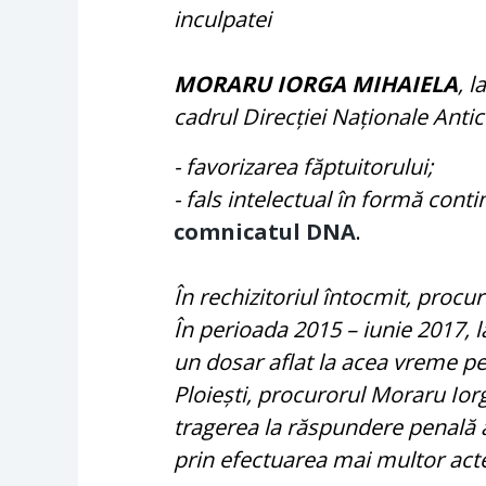
inculpatei
MORARU IORGA MIHAIELA
, 
cadrul Direcției Naționale Antic
- favorizarea făptuitorului;
- fals intelectual în formă cont
comnicatul DNA
.
În rechizitoriul întocmit, procu
În perioada 2015 – iunie 2017, 
un dosar aflat la acea vreme pe r
Ploiești, procurorul Moraru Ior
tragerea la răspundere penală a i
prin efectuarea mai multor acte