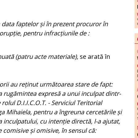
la data faptelor și în prezent procuror în
orupție, pentru infracțiunile de :
inuată (patru acte materiale),
se arată în
rorii au reținut următoarea stare de fapt:
la rugămintea expresă a unui inculpat dintr-
olul D.I.I.C.O.T. - Serviciul Teritorial
ga Mihaiela, pentru a îngreuna cercetările și
nculpatului, cu intenție directă, l-a ajutat,
 comisive și omisive, în sensul că: