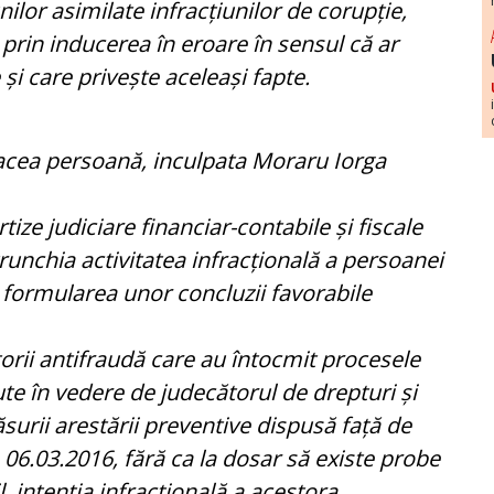
ilor asimilate infracțiunilor de corupție,
, prin inducerea în eroare în sensul că ar
i care privește aceleași fapte.
acea persoană, inculpata Moraru Iorga
tize judiciare financiar-contabile și fiscale
trunchia activitatea infracțională a persoanei
in formularea unor concluzii favorabile
torii antifraudă care au întocmit procesele
te în vedere de judecătorul de drepturi și
surii arestării preventive dispusă față de
 06.03.2016, fără ca la dosar să existe probe
, intenția infracțională a acestora.