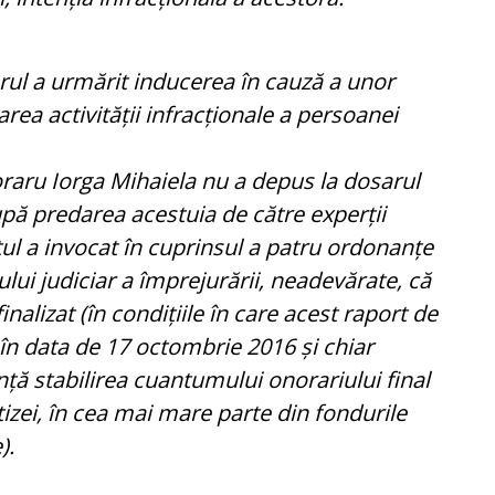
rul a urmărit inducerea în cauză a unor
rea activității infracționale a persoanei
oraru Iorga Mihaiela nu a depus la dosarul
upă predarea acestuia de către experții
ul a invocat în cuprinsul a patru ordonanțe
lui judiciar a împrejurării, neadevărate, că
inalizat (în condițiile în care acest raport de
 în data de 17 octombrie 2016 și chiar
ă stabilirea cuantumului onorariului final
tizei, în cea mai mare parte din fondurile
).