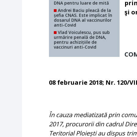
pri
DNA pentru luare de mită
Andrei Baciu pleacă de la
şi 
șefia CNAS. Este implicat în
dosarul DNA al vaccinurilor
anti-Covid
Vlad Voiculescu, pus sub
urmărire penală de DNA,
pentru achizițiile de
vaccinuri anti-Covid
CO
08 februarie 2018;
Nr. 120/VI
În cauza mediatizată prin com
2017, procurorii din cadrul Dire
Teritorial Ploiești au dispus tri