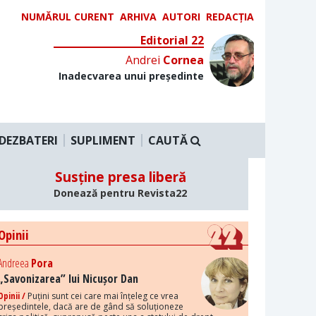
NUMĂRUL CURENT
ARHIVA
AUTORI
REDACȚIA
Editorial 22
Andrei
Cornea
Inadecvarea unui președinte
DEZBATERI
SUPLIMENT
CAUTĂ
Susține presa liberă
Donează pentru Revista22
Opinii
Andreea
Pora
„Savonizarea” lui Nicușor Dan
Opinii /
Puțini sunt cei care mai înțeleg ce vrea
președintele, dacă are de gând să soluționeze