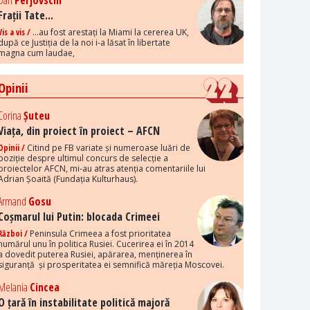
Dan
Perjovschi
Frații Tate...
Vis a vis /
...au fost arestați la Miami la cererea UK,
după ce Justiția de la noi i-a lăsat în libertate
magna cum laudae,
Opinii
Corina
Șuteu
Viața, din proiect în proiect – AFCN
Opinii /
Citind pe FB variate și numeroase luări de
poziție despre ultimul concurs de selecție a
proiectelor AFCN, mi-au atras atenția comentariile lui
Adrian Șoaită (Fundația Kulturhaus).
Armand
Gosu
Coșmarul lui Putin: blocada Crimeei
Război /
Peninsula Crimeea a fost prioritatea
numărul unu în politica Rusiei. Cucerirea ei în 2014
a dovedit puterea Rusiei, apărarea, menținerea în
siguranță și prosperitatea ei semnifică măreția Moscovei.
Melania
Cincea
O țară în instabilitate politică majoră