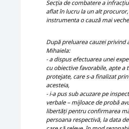
Secția de combatere a infracțiun
aflat în lucru la un alt procuror
instrumenta o cauză mai veche ș
După preluarea cauzei privind 
Mihaiela:
- a dispus efectuarea unei exper
cu obiective favorabile, apte a 
protejate, care s-a finalizat pr
acesteia,
- i-a pus sub acuzare pe inspec
verbale – mijloace de probă avu
libertăți pentru confirmarea mă
persoana respectivă, la data de
care să releve, în mod rezonabil