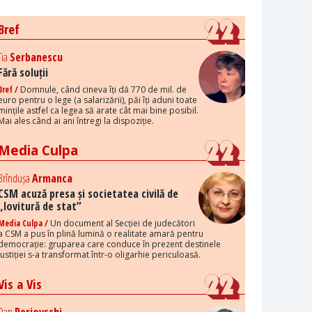
Bref
Tia
Serbanescu
Fără soluții
Bref /
Domnule, când cineva îți dă 770 de mil. de
euro pentru o lege (a salarizării), păi îți aduni toate
mințile astfel ca legea să arate cât mai bine posibil.
Mai ales când ai ani întregi la dispoziție.
Media Culpa
Brîndușa
Armanca
CSM acuză presa și societatea civilă de
„lovitură de stat”
Media Culpa /
Un document al Secției de judecători
a CSM a pus în plină lumină o realitate amară pentru
democrație: gruparea care conduce în prezent destinele
justiției s-a transformat într-o oligarhie periculoasă.
Vis a Vis