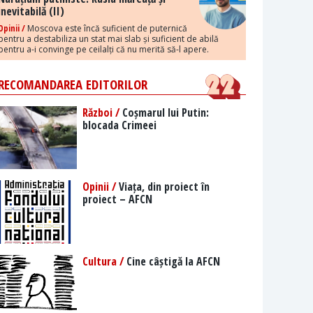
inevitabilă (II)
Opinii /
Moscova este încă suficient de puternică
pentru a destabiliza un stat mai slab și suficient de abilă
pentru a-i convinge pe ceilalți că nu merită să-l apere.
RECOMANDAREA EDITORILOR
Război /
Coșmarul lui Putin:
blocada Crimeei
Opinii /
Viața, din proiect în
proiect – AFCN
Cultura /
Cine câștigă la AFCN