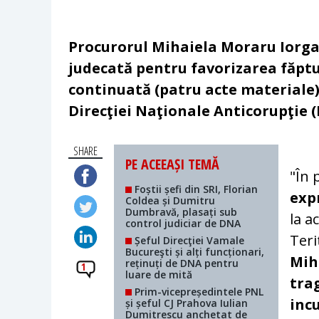
Procurorul Mihaiela Moraru Iorga,
judecată pentru favorizarea făptui
continuată (patru acte materiale)
Direcţiei Naţionale Anticorupţie 
SHARE
PE ACEEAȘI TEMĂ
"În 
Foștii șefi din SRI, Florian
exp
Coldea și Dumitru
Dumbravă, plasați sub
la a
control judiciar de DNA
Teri
Șeful Direcţiei Vamale
Bucureşti și alți funcționari,
Mih
reținuți de DNA pentru
1
luare de mită
tra
Prim-vicepreședintele PNL
incu
și șeful CJ Prahova Iulian
Dumitrescu anchetat de