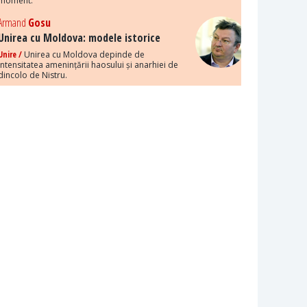
moment.
Armand
Gosu
Unirea cu Moldova: modele istorice
Unire /
Unirea cu Moldova depinde de
intensitatea amenințării haosului și anarhiei de
dincolo de Nistru.