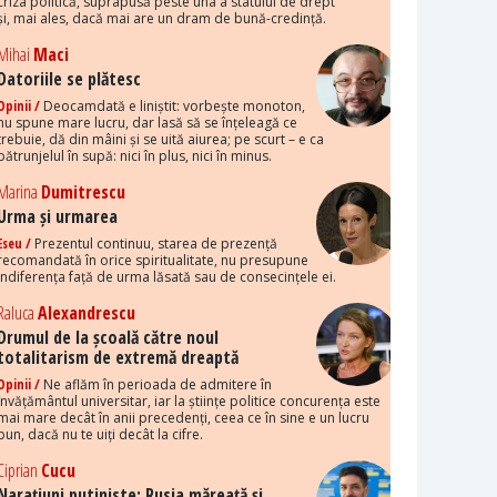
criza politică, suprapusă peste una a statului de drept
și, mai ales, dacă mai are un dram de bună-credință.
Mihai
Maci
Datoriile se plătesc
Opinii /
Deocamdată e liniștit: vorbește monoton,
nu spune mare lucru, dar lasă să se înțeleagă ce
trebuie, dă din mâini și se uită aiurea; pe scurt – e ca
pătrunjelul în supă: nici în plus, nici în minus.
Marina
Dumitrescu
Urma și urmarea
Eseu /
Prezentul continuu, starea de prezență
recomandată în orice spiritualitate, nu presupune
indiferența față de urma lăsată sau de consecințele ei.
Raluca
Alexandrescu
Drumul de la școală către noul
totalitarism de extremă dreaptă
Opinii /
Ne aflăm în perioada de admitere în
învățământul universitar, iar la științe politice concurența este
mai mare decât în anii precedenți, ceea ce în sine e un lucru
bun, dacă nu te uiți decât la cifre.
Ciprian
Cucu
Narațiuni putiniste: Rusia măreață și