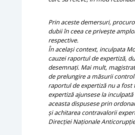
Prin aceste demersuri, procuro
dubii în ceea ce privește amploa
respective.
În același context, inculpata M
cauzei raportul de expertiză, d
desemnați. Mai mult, magistrat
de prelungire a măsurii controlu
raportul de expertiză nu a fost f
expertiză ajunsese la inculpată
aceasta dispusese prin ordonanț
și achitarea contravalorii exper
Direcției Naționale Anticorupție