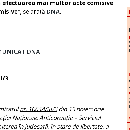
n efectuarea mai multor acte comisive
omisive
", se arată
DNA
.
MUNICAT DNA
II/3
unicatul
nr. 1064/VIII/3
din 15 noiembrie
cției Naționale Anticorupție – Serviciul
miterea în judecată, în stare de libertate, a