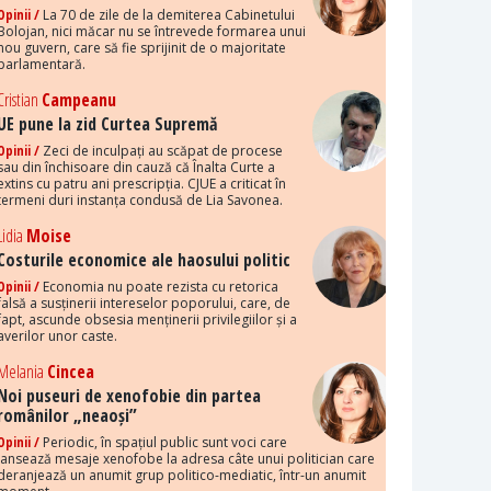
Opinii /
La 70 de zile de la demiterea Cabinetului
Bolojan, nici măcar nu se întrevede formarea unui
nou guvern, care să fie sprijinit de o majoritate
parlamentară.
Cristian
Campeanu
UE pune la zid Curtea Supremă
Opinii /
Zeci de inculpați au scăpat de procese
sau din închisoare din cauză că Înalta Curte a
extins cu patru ani prescripția. CJUE a criticat în
termeni duri instanța condusă de Lia Savonea.
Lidia
Moise
Costurile economice ale haosului politic
Opinii /
Economia nu poate rezista cu retorica
falsă a susținerii intereselor poporului, care, de
fapt, ascunde obsesia menținerii privilegiilor și a
averilor unor caste.
Melania
Cincea
Noi puseuri de xenofobie din partea
românilor „neaoși”
Opinii /
Periodic, în spațiul public sunt voci care
lansează mesaje xenofobe la adresa câte unui politician care
deranjează un anumit grup politico-mediatic, într-un anumit