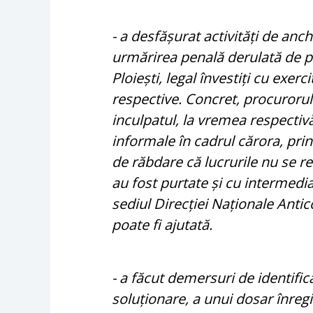
- a desfășurat activități de anch
urmărirea penală derulată de pro
Ploiești, legal învestiți cu exer
respective. Concret, procurorul
inculpatul, la vremea respectiv
informale în cadrul cărora, prin
de răbdare că lucrurile nu se re
au fost purtate și cu intermedia
sediul Direcției Naționale Antic
poate fi ajutată.
- a făcut demersuri de identific
soluționare, a unui dosar înregi