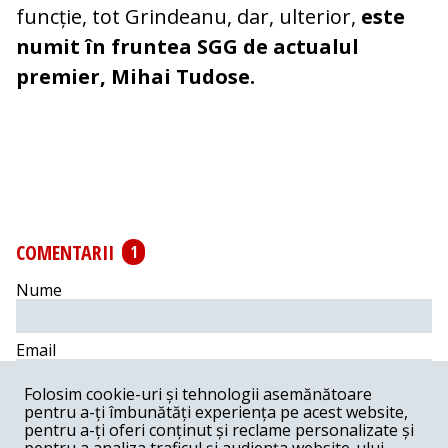
funcție, tot Grindeanu, dar, ulterior,
este
numit în fruntea SGG de actualul
premier, Mihai Tudose.
COMENTARII
1
Nume
Email
Folosim cookie-uri și tehnologii asemănătoare
Comentariu
pentru a-ți îmbunătăți experiența pe acest website,
pentru a-ți oferi conținut și reclame personalizate și