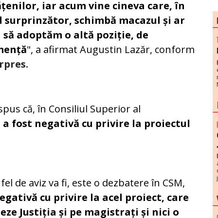
țenilor, iar acum vine cineva care, în
 surprinzător, schimbă macazul și ar
i să adoptăm o altă poziție, de
mență
", a afirmat Augustin Lazăr, conform
rpres.
 spus că, în Consiliul Superior al
a fost negativă cu privire la proiectul
el de aviz va fi, este o dezbatere în CSM,
egativă cu privire la acel proiect, care
eze Justiția
și pe magistrați și nici o