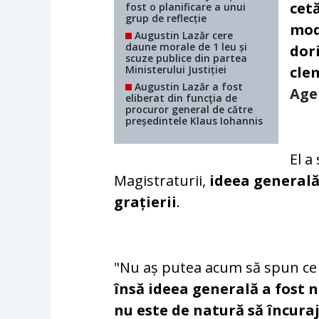
cetă
fost o planificare a unui
grup de reflecție
mod
Augustin Lazăr cere
daune morale de 1 leu și
dor
scuze publice din partea
Ministerului Justiției
cle
Augustin Lazăr a fost
Age
eliberat din funcţia de
procuror general de către
președintele Klaus Iohannis
El a
Magistraturii,
ideea generală 
grațierii
.
"Nu aș putea acum să spun ce f
însă ideea generală a fost n
nu este de natură să încuraj