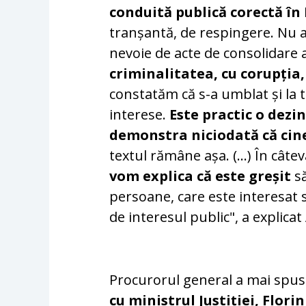
conduită publică corectă î
tranșantă, de respingere. Nu 
nevoie de acte de consolidare a
criminalitatea, cu corupția,
constatăm că s-a umblat și la t
interese.
Este practic o dezi
demonstra niciodată că cinev
textul rămâne așa. (...) În cât
vom explica că este greșit
să
persoane, care este interesat 
de interesul public", a explica
Procurorul general a mai spus
cu ministrul Justiției, Flori