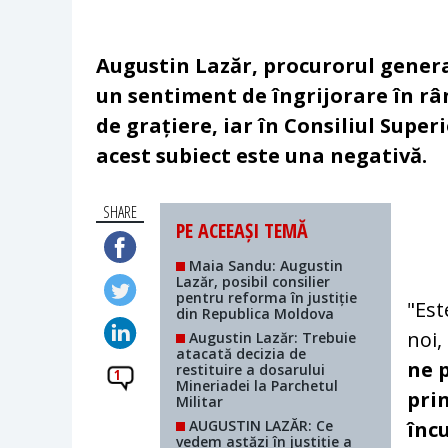
Augustin Lazăr, procurorul general
un sentiment de îngrijorare în rân
de grațiere, iar în Consiliul Supe
acest subiect este una negativă.
SHARE
PE ACEEAȘI TEMĂ
Maia Sandu: Augustin
Lazăr, posibil consilier
pentru reforma în justiție
"Est
din Republica Moldova
noi,
Augustin Lazăr: Trebuie
atacată decizia de
ne 
restituire a dosarului
1
Mineriadei la Parchetul
pri
Militar
AUGUSTIN LAZĂR: Ce
înc
vedem astăzi în justiție a