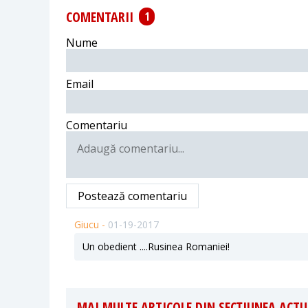
COMENTARII
1
Nume
Email
Comentariu
Postează comentariu
Giucu -
01-19-2017
Un obedient ....Rusinea Romaniei!
MAI MULTE ARTICOLE DIN SECȚIUNEA ACTU