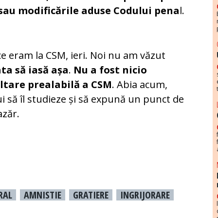
 sau modificările aduse Codului pena
l.
ce eram la CSM, ieri. Noi nu am văzut
ta să iasă așa
.
Nu a fost nicio
ultare prealabilă a CSM
. Abia acum,
 să îl studieze și să expună un punct de
azăr.
RAL
AMNISTIE
GRATIERE
INGRIJORARE