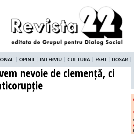
IONAL
OPINII
INTERVIU
CULTURA
ESEU
DOSAR
avem nevoie de clemență, ci
nticorupție