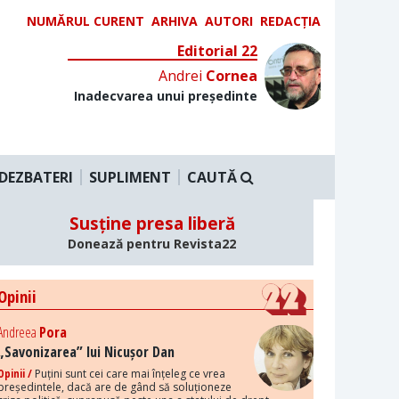
NUMĂRUL CURENT
ARHIVA
AUTORI
REDACȚIA
Editorial 22
Andrei
Cornea
Inadecvarea unui președinte
DEZBATERI
SUPLIMENT
CAUTĂ
Susține presa liberă
Donează pentru Revista22
Opinii
Andreea
Pora
„Savonizarea” lui Nicușor Dan
Opinii /
Puțini sunt cei care mai înțeleg ce vrea
președintele, dacă are de gând să soluționeze