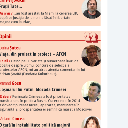
Dan
Perjovschi
Frații Tate...
Vis a vis /
...au fost arestați la Miami la cererea UK,
după ce Justiția de la noi i-a lăsat în libertate
magna cum laudae,
Opinii
Corina
Șuteu
Viața, din proiect în proiect – AFCN
Opinii /
Citind pe FB variate și numeroase luări de
poziție despre ultimul concurs de selecție a
proiectelor AFCN, mi-au atras atenția comentariile lui
Adrian Șoaită (Fundația Kulturhaus).
Armand
Gosu
Coșmarul lui Putin: blocada Crimeei
Război /
Peninsula Crimeea a fost prioritatea
numărul unu în politica Rusiei. Cucerirea ei în 2014
a dovedit puterea Rusiei, apărarea, menținerea în
siguranță și prosperitatea ei semnifică măreția Moscovei.
Melania
Cincea
O țară în instabilitate politică majoră