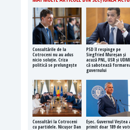
Consultările de la
PSD îl respinge pe
Cotroceni nu au adus
Siegfried Mureșan și
nicio soluție. Criza
acuză PNL, USR și UDM
politică se prelungește
că sabotează formare
guvernului
Consultări la Cotroceni
Eșec. Guvernul Veștea 
cu partidele. Nicușor Dan
primit doar 189 de vot