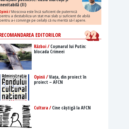
inevitabilă (II)
Opinii /
Moscova este încă suficient de puternică
pentru a destabiliza un stat mai slab și suficient de abilă
pentru a-i convinge pe ceilalți că nu merită să-l apere.
RECOMANDAREA EDITORILOR
Război /
Coșmarul lui Putin:
blocada Crimeei
Opinii /
Viața, din proiect în
proiect – AFCN
Cultura /
Cine câștigă la AFCN