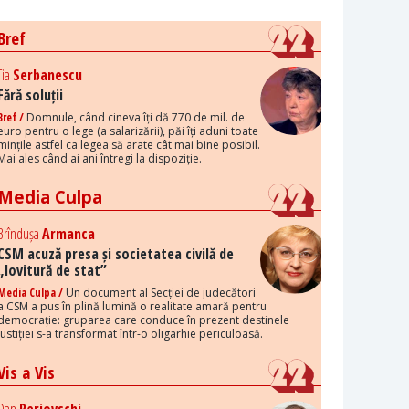
Bref
Tia
Serbanescu
Fără soluții
Bref /
Domnule, când cineva îți dă 770 de mil. de
euro pentru o lege (a salarizării), păi îți aduni toate
mințile astfel ca legea să arate cât mai bine posibil.
Mai ales când ai ani întregi la dispoziție.
Media Culpa
Brîndușa
Armanca
CSM acuză presa și societatea civilă de
„lovitură de stat”
Media Culpa /
Un document al Secției de judecători
a CSM a pus în plină lumină o realitate amară pentru
democrație: gruparea care conduce în prezent destinele
justiției s-a transformat într-o oligarhie periculoasă.
Vis a Vis