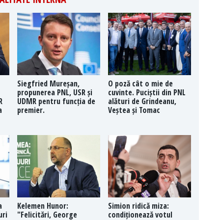
Siegfried Mureșan,
O poză cât o mie de
propunerea PNL, USR și
cuvinte. Puciștii din PNL
R
UDMR pentru funcția de
alături de Grindeanu,
a
premier.
Veștea și Tomac
a
Kelemen Hunor:
Simion ridică miza:
uri
"Felicitări, George
condiționează votul