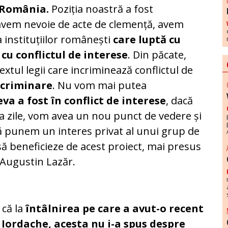
n România.
Poziția noastră a fost
avem nevoie de acte de clemență, avem
 instituțiilor românești
care luptă cu
 cu conflictul de interese
. Din păcate,
extul legii care incriminează conflictul de
ncriminare
. Nu vom mai putea
a a fost în conflict de interese
, dacă
eva zile, vom avea un nou punct de vedere și
 punem un interes privat al unui grup de
să beneficieze de acest proiect, mai presus
t Augustin Lazăr.
 că la
întâlnirea pe care a avut-o recent
n Iordache, acesta nu i-a spus despre