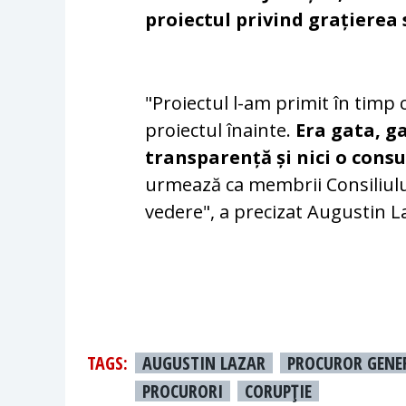
proiectul privind grațierea
"Proiectul l-am primit în timp 
proiectul înainte.
Era gata, ga
transparență și nici o cons
urmează ca membrii Consiliului
vedere", a precizat Augustin L
TAGS:
AUGUSTIN LAZAR
PROCUROR GENE
PROCURORI
CORUPŢIE