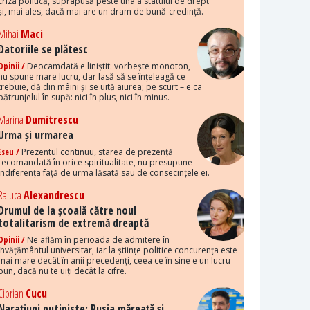
criza politică, suprapusă peste una a statului de drept
și, mai ales, dacă mai are un dram de bună-credință.
Mihai
Maci
Datoriile se plătesc
Opinii /
Deocamdată e liniștit: vorbește monoton,
nu spune mare lucru, dar lasă să se înțeleagă ce
trebuie, dă din mâini și se uită aiurea; pe scurt – e ca
pătrunjelul în supă: nici în plus, nici în minus.
Marina
Dumitrescu
Urma și urmarea
Eseu /
Prezentul continuu, starea de prezență
recomandată în orice spiritualitate, nu presupune
indiferența față de urma lăsată sau de consecințele ei.
Raluca
Alexandrescu
Drumul de la școală către noul
totalitarism de extremă dreaptă
Opinii /
Ne aflăm în perioada de admitere în
învățământul universitar, iar la științe politice concurența este
mai mare decât în anii precedenți, ceea ce în sine e un lucru
bun, dacă nu te uiți decât la cifre.
Ciprian
Cucu
Narațiuni putiniste: Rusia măreață și