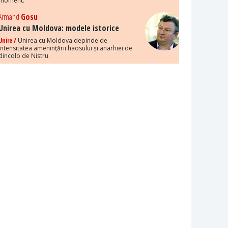
moment.
Armand
Gosu
Unirea cu Moldova: modele istorice
Unire /
Unirea cu Moldova depinde de
intensitatea amenințării haosului și anarhiei de
dincolo de Nistru.