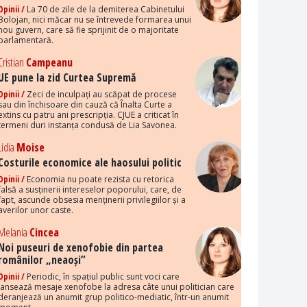
Opinii /
La 70 de zile de la demiterea Cabinetului
Bolojan, nici măcar nu se întrevede formarea unui
nou guvern, care să fie sprijinit de o majoritate
parlamentară.
Cristian
Campeanu
UE pune la zid Curtea Supremă
Opinii /
Zeci de inculpați au scăpat de procese
sau din închisoare din cauză că Înalta Curte a
extins cu patru ani prescripția. CJUE a criticat în
termeni duri instanța condusă de Lia Savonea.
Lidia
Moise
Costurile economice ale haosului politic
Opinii /
Economia nu poate rezista cu retorica
falsă a susținerii intereselor poporului, care, de
fapt, ascunde obsesia menținerii privilegiilor și a
averilor unor caste.
Melania
Cincea
Noi puseuri de xenofobie din partea
românilor „neaoși”
Opinii /
Periodic, în spațiul public sunt voci care
lansează mesaje xenofobe la adresa câte unui politician care
deranjează un anumit grup politico-mediatic, într-un anumit