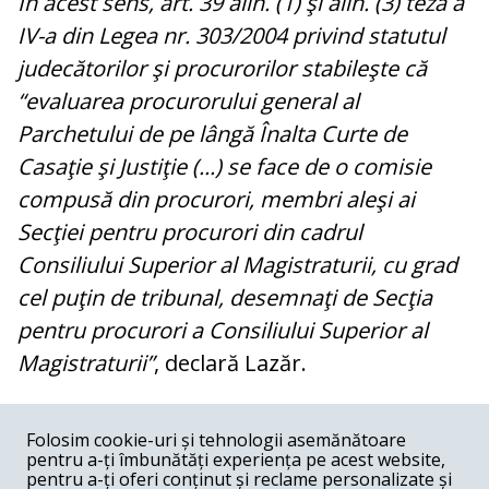
În acest sens, art. 39 alin. (1) şi alin. (3) teza a
IV-a din Legea nr. 303/2004 privind statutul
judecătorilor şi procurorilor stabileşte că
“evaluarea procurorului general al
Parchetului de pe lângă Înalta Curte de
Casaţie şi Justiţie (...) se face de o comisie
compusă din procurori, membri aleşi ai
Secţiei pentru procurori din cadrul
Consiliului Superior al Magistraturii, cu grad
cel puţin de tribunal, desemnaţi de Secţia
pentru procurori a Consiliului Superior al
Magistraturii”
, declară Lazăr.
COMENTARII
0
Folosim cookie-uri și tehnologii asemănătoare
pentru a-ți îmbunătăți experiența pe acest website,
Nume
pentru a-ți oferi conținut și reclame personalizate și