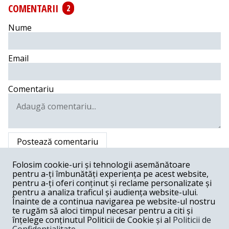
COMENTARII
2
Nume
Email
Comentariu
Postează comentariu
?????? -
01-04-2018
Folosim cookie-uri și tehnologii asemănătoare
pentru a-ți îmbunătăți experiența pe acest website,
Considerați că domnul Iohannis ar trebui și să indice
pentru a-ți oferi conținut și reclame personalizate și
sursele care probabil ar trebui să susțină eventualele
pentru a analiza traficul și audiența website-ului.
cheltuieli suplimentare ce ar putea fi "prilejuite" de
Înainte de a continua navigarea pe website-ul nostru
aplicarea unui astfel de act normativ ?
te rugăm să aloci timpul necesar pentru a citi și
Răspunde
înțelege conținutul Politicii de Cookie și al
Politicii de