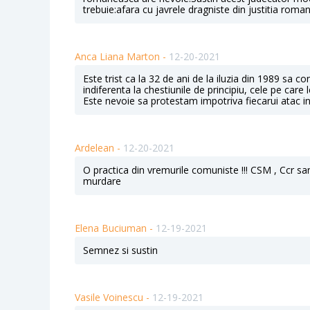
trebuie:afara cu javrele dragniste din justitia roma
Anca Liana Marton -
12-20-2021
Este trist ca la 32 de ani de la iluzia din 1989 sa
indiferenta la chestiunile de principiu, cele pe car
Este nevoie sa protestam impotriva fiecarui atac i
Ardelean -
12-20-2021
O practica din vremurile comuniste !!! CSM , Ccr sant
murdare
Elena Buciuman -
12-19-2021
Semnez si sustin
Vasile Voinescu -
12-19-2021