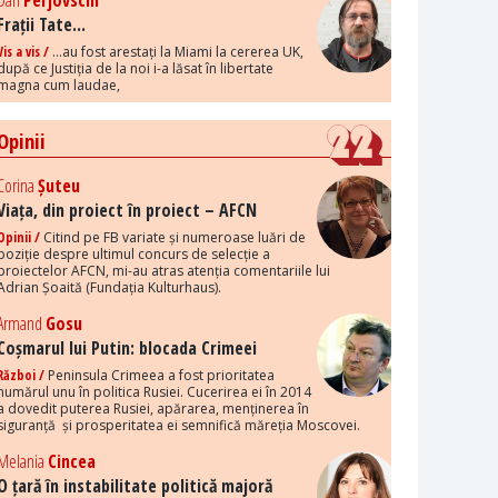
Dan
Perjovschi
Frații Tate...
Vis a vis /
...au fost arestați la Miami la cererea UK,
după ce Justiția de la noi i-a lăsat în libertate
magna cum laudae,
Opinii
Corina
Șuteu
Viața, din proiect în proiect – AFCN
Opinii /
Citind pe FB variate și numeroase luări de
poziție despre ultimul concurs de selecție a
proiectelor AFCN, mi-au atras atenția comentariile lui
Adrian Șoaită (Fundația Kulturhaus).
Armand
Gosu
Coșmarul lui Putin: blocada Crimeei
Război /
Peninsula Crimeea a fost prioritatea
numărul unu în politica Rusiei. Cucerirea ei în 2014
a dovedit puterea Rusiei, apărarea, menținerea în
siguranță și prosperitatea ei semnifică măreția Moscovei.
Melania
Cincea
O țară în instabilitate politică majoră