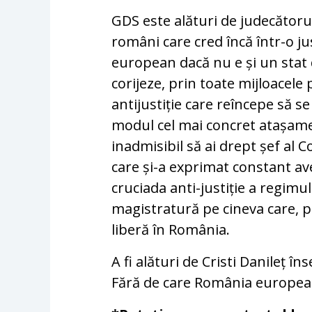
GDS este alături de judecătorul 
români care cred încă într-o ju
european dacă nu e și un stat 
corijeze, prin toate mijloacele
antijustiție care reîncepe să se
modul cel mai concret atașament
inadmisibil să ai drept șef al 
care și-a exprimat constant av
cruciada anti-justiție a regimu
magistratură pe cineva care, pri
liberă în România.
A fi alături de Cristi Danileț î
Fără de care România europea