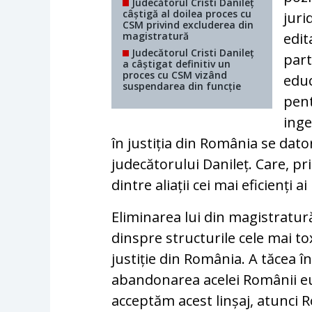
Judecătorul Cristi Danileț
câștigă al doilea proces cu
juri
CSM privind excluderea din
magistratură
edit
Judecătorul Cristi Danileț
part
a câștigat definitiv un
proces cu CSM vizând
educ
suspendarea din funcție
pent
inge
în justiția din România se dato
judecătorului Danileț. Care, pri
dintre aliații cei mai eficienți 
Eliminarea lui din magistratură 
dinspre structurile cele mai to
justiție din România. A tăcea 
abandonarea acelei Românii eu
acceptăm acest linșaj, atunci 