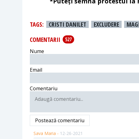
*Puteți semna protestul la
TAGS:
CRISTI DANILET
EXCLUDERE
MAG
COMENTARII
527
Nume
Email
Comentariu
Postează comentariu
Sava Maria -
12-26-2021