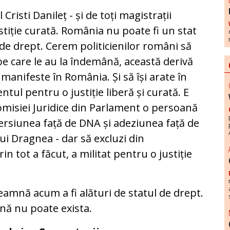
Cristi Danileț - și de toți magistrații
stiție curată. România nu poate fi un stat
de drept. Cerem politicienilor români să
 pe care le au la îndemână, această derivă
 manifeste în România. Și să își arate în
ul pentru o justiție liberă și curată. E
Comisiei Juridice din Parlament o persoană
ersiunea față de DNA și adeziunea față de
lui Dragnea - dar să excluzi din
n tot a făcut, a militat pentru o justiție
nseamnă acum a fi alături de statul de drept.
nă nu poate exista.