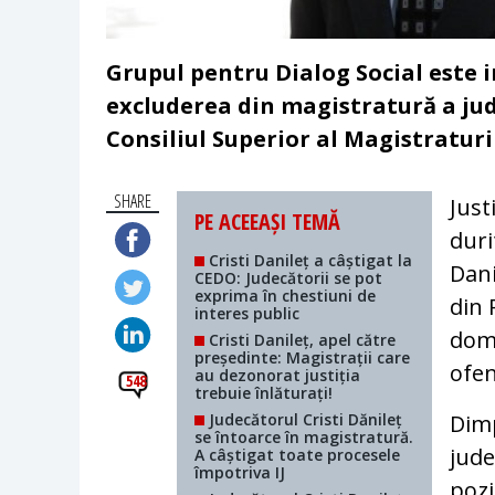
Grupul pentru Dialog Social este i
excluderea din magistratură a jud
Consiliul Superior al Magistraturii
SHARE
Just
PE ACEEAȘI TEMĂ
duri
Cristi Danileț a câștigat la
Dani
CEDO: Judecătorii se pot
exprima în chestiuni de
din 
interes public
dome
Cristi Danileț, apel către
președinte: Magistrații care
ofen
au dezonorat justiția
548
trebuie înlăturați!
Judecătorul Cristi Dănileț
Dimp
se întoarce în magistratură.
jude
A câștigat toate procesele
împotriva IJ
pozi