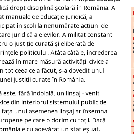
dică drept disciplină școlară în România. A
at manuale de educație juridică, a
icipat în școli la nenumărate acțiuni de
are juridică a elevilor. A militat constant
ru o justiție curată și eliberată de
rințele politicului. Atâta câtă e, încrederea
rează în mare măsură activității civice a
n tot ceea ce a făcut, s-a dovedit unul
ai unei justiții curate în România.
este, fără îndoială, un linșaj - venit
xice din interiorul sistemului public de
în fața unui asemenea linșaj ar însemna
ropene pe care o dorim cu toții. Dacă
România e cu adevărat un stat eșuat.