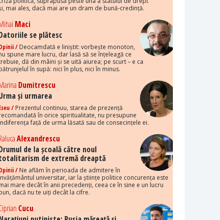
criza politică, suprapusă peste una a statului de drept
și, mai ales, dacă mai are un dram de bună-credință.
Mihai
Maci
Datoriile se plătesc
Opinii /
Deocamdată e liniștit: vorbește monoton,
nu spune mare lucru, dar lasă să se înțeleagă ce
trebuie, dă din mâini și se uită aiurea; pe scurt – e ca
pătrunjelul în supă: nici în plus, nici în minus.
Marina
Dumitrescu
Urma și urmarea
Eseu /
Prezentul continuu, starea de prezență
recomandată în orice spiritualitate, nu presupune
indiferența față de urma lăsată sau de consecințele ei.
Raluca
Alexandrescu
Drumul de la școală către noul
totalitarism de extremă dreaptă
Opinii /
Ne aflăm în perioada de admitere în
învățământul universitar, iar la științe politice concurența este
mai mare decât în anii precedenți, ceea ce în sine e un lucru
bun, dacă nu te uiți decât la cifre.
Ciprian
Cucu
Narațiuni putiniste: Rusia măreață și