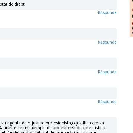
stat de drept.
Răspunde
Răspunde
Răspunde
Răspunde
ringenta de o justitie profesionista,o justitie care sa
niket,este un exemplu de profesionist de care justitia
,Danilet si strig cat pot de tare sa fiu auzit unde