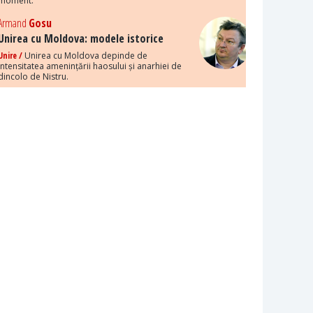
moment.
Armand
Gosu
Unirea cu Moldova: modele istorice
Unire /
Unirea cu Moldova depinde de
intensitatea amenințării haosului și anarhiei de
dincolo de Nistru.