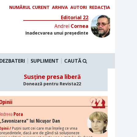
NUMĂRUL CURENT
ARHIVA
AUTORI
REDACȚIA
Editorial 22
Andrei
Cornea
Inadecvarea unui președinte
DEZBATERI
SUPLIMENT
CAUTĂ
Susține presa liberă
Donează pentru Revista22
Opinii
Andreea
Pora
„Savonizarea” lui Nicușor Dan
Opinii /
Puțini sunt cei care mai înțeleg ce vrea
președintele, dacă are de gând să soluționeze