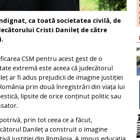
ndignat, ca toată societatea civilă, de
ecătorului Cristi Danileț de către
.
ificarea CSM pentru acest gest de o
tate extremă este aceea că judecătorul
leț ar fi adus prejudicii de imagine justiției
România prin două înregistrări din viața lui
stică, lipsite de orice conținut politic sau
sator.
otrivă, prin tot ceea ce a făcut,
cătorul Danileț a construit o imagine
tivă justiției din România. A impus educația