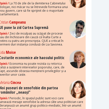
Opinii /
La 70 de zile de la demiterea Cabinetului
Bolojan, nici măcar nu se întrevede formarea unui
nou guvern, care să fie sprijinit de o majoritate
parlamentară.
Cristian
Campeanu
UE pune la zid Curtea Supremă
Opinii /
Zeci de inculpați au scăpat de procese
sau din închisoare din cauză că Înalta Curte a
extins cu patru ani prescripția. CJUE a criticat în
termeni duri instanța condusă de Lia Savonea.
Lidia
Moise
Costurile economice ale haosului politic
Opinii /
Economia nu poate rezista cu retorica
falsă a susținerii intereselor poporului, care, de
fapt, ascunde obsesia menținerii privilegiilor și a
averilor unor caste.
Melania
Cincea
Noi puseuri de xenofobie din partea
românilor „neaoși”
Opinii /
Periodic, în spațiul public sunt voci care
lansează mesaje xenofobe la adresa câte unui politician care
deranjează un anumit grup politico-mediatic, într-un anumit