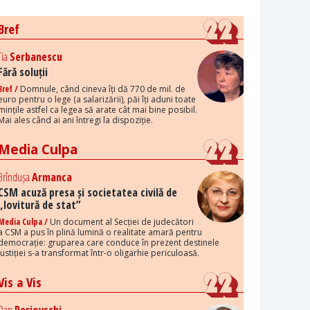
Bref
Tia
Serbanescu
Fără soluții
Bref /
Domnule, când cineva îți dă 770 de mil. de
euro pentru o lege (a salarizării), păi îți aduni toate
mințile astfel ca legea să arate cât mai bine posibil.
Mai ales când ai ani întregi la dispoziție.
Media Culpa
Brîndușa
Armanca
CSM acuză presa și societatea civilă de
„lovitură de stat”
Media Culpa /
Un document al Secției de judecători
a CSM a pus în plină lumină o realitate amară pentru
democrație: gruparea care conduce în prezent destinele
justiției s-a transformat într-o oligarhie periculoasă.
Vis a Vis