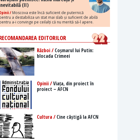
inevitabilă (II)
Opinii /
Moscova este încă suficient de puternică
pentru a destabiliza un stat mai slab și suficient de abilă
pentru a-i convinge pe ceilalți că nu merită să-l apere.
RECOMANDAREA EDITORILOR
Război /
Coșmarul lui Putin:
blocada Crimeei
Opinii /
Viața, din proiect în
proiect – AFCN
Cultura /
Cine câștigă la AFCN