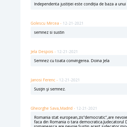
Independenta justiției este condiția de baza a unui 
Golescu Mircea -
12-21-2021
semnez si sustin
Jela Despois -
12-21-2021
Semnez cu toata convingerea. Doina Jela
Janosi Ferenc -
12-21-2021
Susţin şi semnez.
Gheorghe Sava,Madrid -
12-21-2021
Romania stat european,zis”democratic”,are nevoie st
faca din Romania o tara democratica.Judecatorul Da
romaneasca are nevoie.Sustin acest judecator model