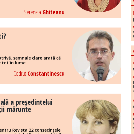
Serenela
Ghiteanu
ti?
trivă, semnale clare arată că
 tot în lume.
Codrut
Constantinescu
ală a președintelui
ții mărunte
pentru Revista 22 consecințele