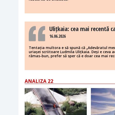
Ulițkaia: cea mai recentă c
16.06.2026
Tentația multora e să spună că „Adevăratul me
uriașei scriitoare Ludmila Ulițkaia. Deși e ceva a
rămas-bun, prefer să sper că e doar cea mai rec
ANALIZA 22