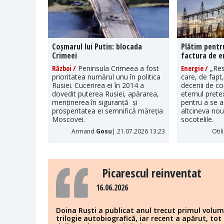
Coșmarul lui Putin: blocada
Plătim pentr
Crimeei
factura de e
Război /
Peninsula Crimeea a fost
Energie /
„Res
prioritatea numărul unu în politica
care, de fapt
Rusiei. Cucerirea ei în 2014 a
decenii de c
dovedit puterea Rusiei, apărarea,
eternul pretex
menținerea în siguranță și
pentru a se a
prosperitatea ei semnifică măreția
altcineva nou 
Moscovei.
socotelile.
Armand
Gosu
| 21.07.2026 13:23
Otil
Picarescul reinventat
16.06.2026
Doina Ruști a publicat anul trecut primul volum
trilogie autobiografică, iar recent a apărut, tot