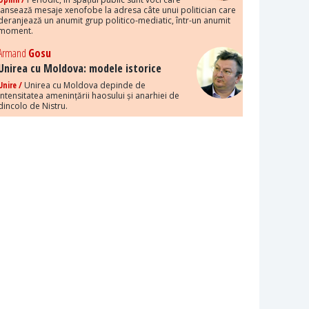
lansează mesaje xenofobe la adresa câte unui politician care
deranjează un anumit grup politico-mediatic, într-un anumit
moment.
Armand
Gosu
Unirea cu Moldova: modele istorice
Unire /
Unirea cu Moldova depinde de
intensitatea amenințării haosului și anarhiei de
dincolo de Nistru.