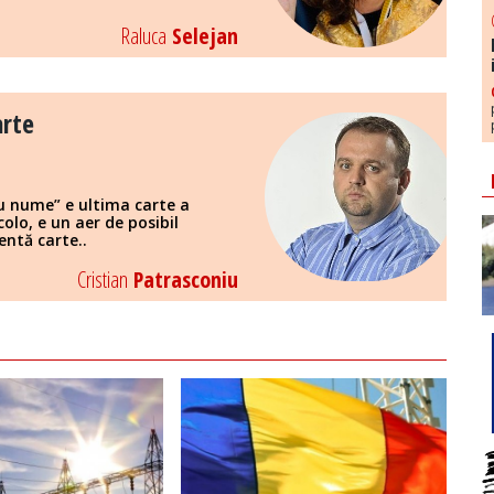
Raluca
Selejan
arte
u nume” e ultima carte a
colo, e un aer de posibil
entă carte..
Cristian
Patrasconiu