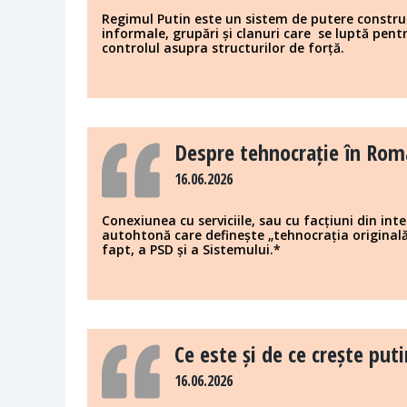
Regimul Putin este un sistem de putere construit 
informale, grupări și clanuri care se luptă pentr
controlul asupra structurilor de forță.
Despre tehnocrație în Rom
16.06.2026
Conexiunea cu serviciile, sau cu facțiuni din int
autohtonă care definește „tehnocrația originală
fapt, a PSD și a Sistemului.*
Ce este și de ce crește put
16.06.2026