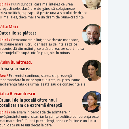
Opinii /
Puțini sunt cei care mai înțeleg ce vrea
președintele, dacă are de gând să soluționeze
criza politică, suprapusă peste una a statului de drept
și, mai ales, dacă mai are un dram de bună-credință.
Mihai
Maci
Datoriile se plătesc
Opinii /
Deocamdată e liniștit: vorbește monoton,
nu spune mare lucru, dar lasă să se înțeleagă ce
trebuie, dă din mâini și se uită aiurea; pe scurt – e ca
pătrunjelul în supă: nici în plus, nici în minus.
Marina
Dumitrescu
Urma și urmarea
Eseu /
Prezentul continuu, starea de prezență
recomandată în orice spiritualitate, nu presupune
indiferența față de urma lăsată sau de consecințele ei.
Raluca
Alexandrescu
Drumul de la școală către noul
totalitarism de extremă dreaptă
Opinii /
Ne aflăm în perioada de admitere în
învățământul universitar, iar la științe politice concurența este
mai mare decât în anii precedenți, ceea ce în sine e un lucru
bun, dacă nu te uiți decât la cifre.