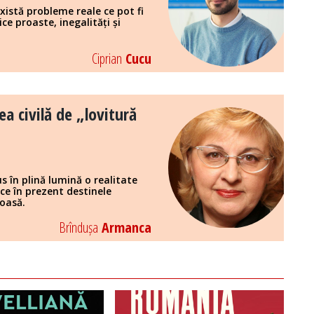
xistă probleme reale ce pot fi
ice proaste, inegalități și
Ciprian
Cucu
a civilă de „lovitură
 în plină lumină o realitate
e în prezent destinele
loasă.
Brîndușa
Armanca