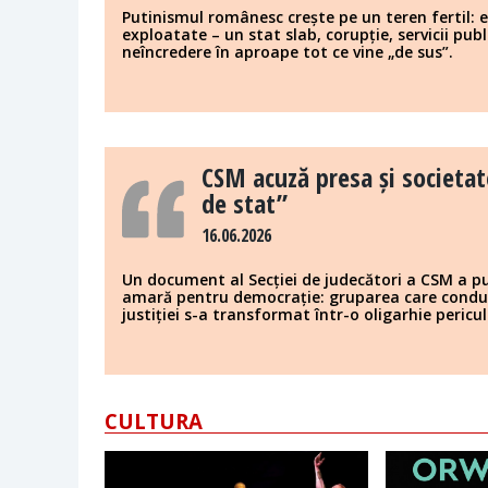
Putinismul românesc crește pe un teren fertil: e
exploatate – un stat slab, corupție, servicii publ
neîncredere în aproape tot ce vine „de sus”.
CSM acuză presa și societate
de stat”
16.06.2026
Un document al Secției de judecători a CSM a pus
amară pentru democrație: gruparea care conduc
justiției s-a transformat într-o oligarhie pericu
CULTURA