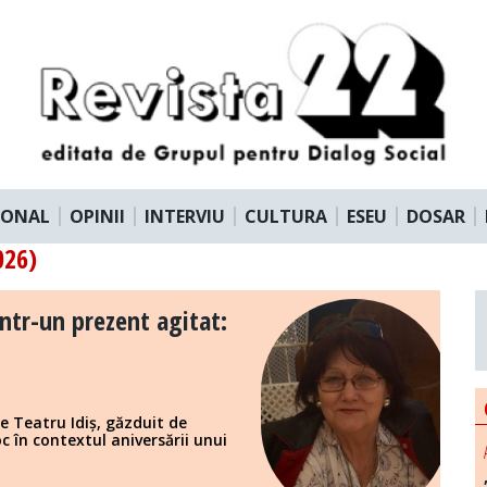
IONAL
OPINII
INTERVIU
CULTURA
ESEU
DOSAR
026)
într-un prezent agitat:
de Teatru Idiș, găzduit de
c în contextul aniversării unui