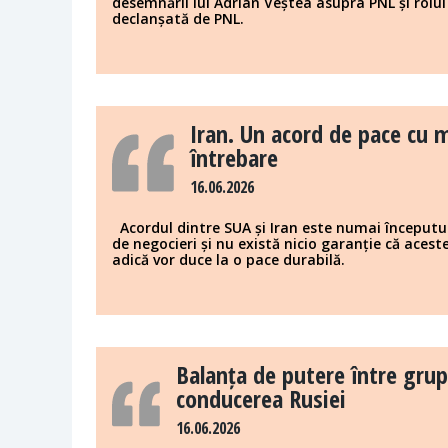
desemnării lui Adrian Veștea asupra PNL și rolul 
declanșată de PNL.
Iran. Un acord de pace cu
întrebare
16.06.2026
Acordul dintre SUA și Iran este numai începutul
de negocieri și nu există nicio garanție că acest
adică vor duce la o pace durabilă.
Balanța de putere între grupur
conducerea Rusiei
16.06.2026