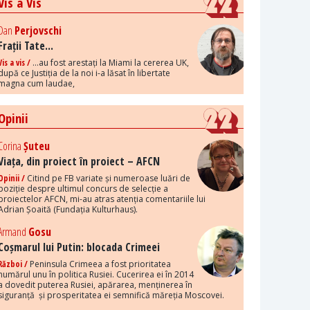
Vis a Vis
Dan
Perjovschi
Frații Tate...
Vis a vis /
...au fost arestați la Miami la cererea UK,
după ce Justiția de la noi i-a lăsat în libertate
magna cum laudae,
Opinii
Corina
Șuteu
Viața, din proiect în proiect – AFCN
Opinii /
Citind pe FB variate și numeroase luări de
poziție despre ultimul concurs de selecție a
proiectelor AFCN, mi-au atras atenția comentariile lui
Adrian Șoaită (Fundația Kulturhaus).
Armand
Gosu
Coșmarul lui Putin: blocada Crimeei
Război /
Peninsula Crimeea a fost prioritatea
numărul unu în politica Rusiei. Cucerirea ei în 2014
a dovedit puterea Rusiei, apărarea, menținerea în
siguranță și prosperitatea ei semnifică măreția Moscovei.