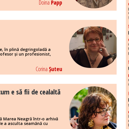
Doina
Papp
ale, în plină degringoladă a
ofesor și un profesionist,
Corina
Șuteu
um e să fii de cealaltă
mă Marea Neagră într‑o arhivă
 de a asculta seamănă cu