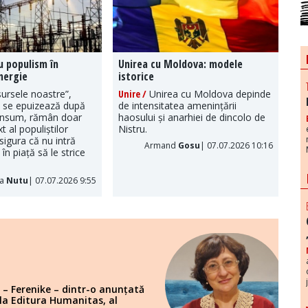
u populism în
Unirea cu Moldova: modele
nergie
istorice
ursele noastre”,
Unire /
Unirea cu Moldova depinde
, se epuizează după
de intensitatea amenințării
onsum, rămân doar
haosului și anarhiei de dincolo de
t al populiștilor
Nistru.
sigura că nu intră
Armand
Gosu
| 07.07.2026 10:16
în piață să le strice
ia
Nutu
| 07.07.2026 9:55
 – Ferenike – dintr-o anunțată
 la Editura Humanitas, al