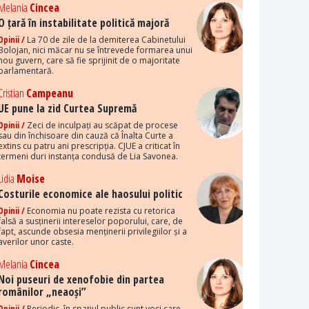
Melania
Cincea
O țară în instabilitate politică majoră
Opinii /
La 70 de zile de la demiterea Cabinetului
Bolojan, nici măcar nu se întrevede formarea unui
nou guvern, care să fie sprijinit de o majoritate
parlamentară.
Cristian
Campeanu
UE pune la zid Curtea Supremă
Opinii /
Zeci de inculpați au scăpat de procese
sau din închisoare din cauză că Înalta Curte a
extins cu patru ani prescripția. CJUE a criticat în
termeni duri instanța condusă de Lia Savonea.
Lidia
Moise
Costurile economice ale haosului politic
Opinii /
Economia nu poate rezista cu retorica
falsă a susținerii intereselor poporului, care, de
fapt, ascunde obsesia menținerii privilegiilor și a
averilor unor caste.
Melania
Cincea
Noi puseuri de xenofobie din partea
românilor „neaoși”
Opinii /
Periodic, în spațiul public sunt voci care