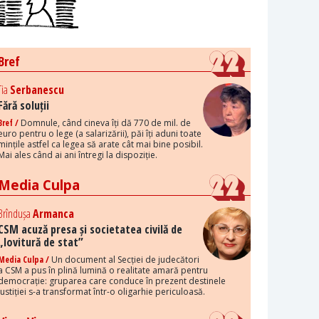
Bref
Tia
Serbanescu
Fără soluții
Bref /
Domnule, când cineva îți dă 770 de mil. de
euro pentru o lege (a salarizării), păi îți aduni toate
mințile astfel ca legea să arate cât mai bine posibil.
Mai ales când ai ani întregi la dispoziție.
Media Culpa
Brîndușa
Armanca
CSM acuză presa și societatea civilă de
„lovitură de stat”
Media Culpa /
Un document al Secției de judecători
a CSM a pus în plină lumină o realitate amară pentru
democrație: gruparea care conduce în prezent destinele
justiției s-a transformat într-o oligarhie periculoasă.