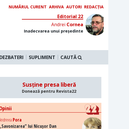
NUMĂRUL CURENT
ARHIVA
AUTORI
REDACȚIA
Editorial 22
Andrei
Cornea
Inadecvarea unui președinte
DEZBATERI
SUPLIMENT
CAUTĂ
Susține presa liberă
Donează pentru Revista22
Opinii
Andreea
Pora
„Savonizarea” lui Nicușor Dan