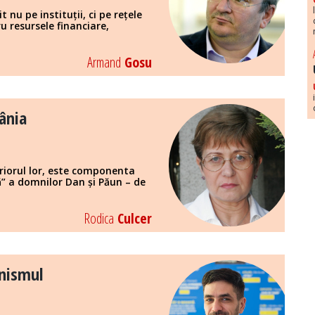
nu pe instituții, ci pe rețele
u resursele financiare,
Armand
Gosu
ânia
eriorul lor, este componenta
” a domnilor Dan și Păun – de
Rodica
Culcer
inismul