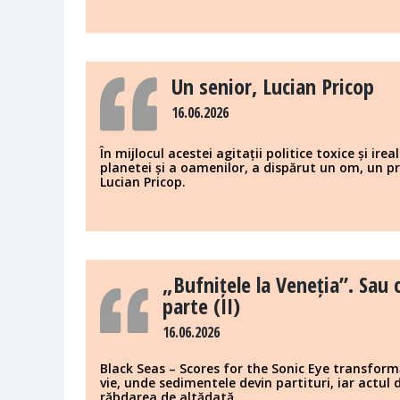
Un senior, Lucian Pricop
16.06.2026
În mijlocul acestei agitații politice toxice și ire
planetei și a oamenilor, a dispărut un om, un pr
Lucian Pricop.
„Bufnițele la Veneția”. Sau c
parte (II)
16.06.2026
Black Seas – Scores for the Sonic Eye transfor
vie, unde sedimentele devin partituri, iar actul
răbdarea de altădată.