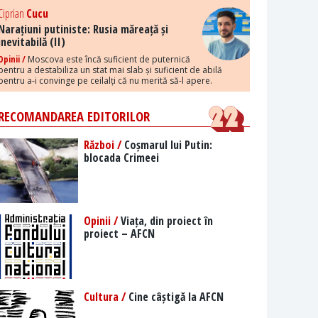
Ciprian
Cucu
Narațiuni putiniste: Rusia măreață și
inevitabilă (II)
Opinii /
Moscova este încă suficient de puternică
pentru a destabiliza un stat mai slab și suficient de abilă
pentru a-i convinge pe ceilalți că nu merită să-l apere.
RECOMANDAREA EDITORILOR
Război /
Coșmarul lui Putin:
blocada Crimeei
Opinii /
Viața, din proiect în
proiect – AFCN
Cultura /
Cine câștigă la AFCN