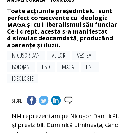
ANDREI CORNEA
| 16.06.2026
Toate acțiunile președintelui sunt
perfect consecvente cu ideologia
MAGA și cu iliberalismul său funciar.
Ce-i drept, acesta s-a manifestat
disimulat deocamdată, producând
aparențe și iluzii.
NICUSOR DAN
AL LOR
VEȘTEA
BOLOJAN
PSD
MAGA
PNL
IDEOLOGIE
SHARE
Ni-l reprezentam pe Nicușor Dan ticăit
și previzibil. Duminică dimineața, când