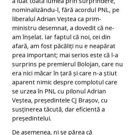
a luat toată lumea prin surprindere,
nominalizându-l, fără acordul PNL, pe
liberalul Adrian Veștea ca prim-
ministru desemnat, a dovedit că ne-
am înșelat. Iar faptul că noi, cei din
afară, am fost păcăliți nu e neapărat
prea important; mai serios este că l-a
surprins pe premierul Bolojan, care nu
era nici măcar în țară și care n-a știut
aparent nimic despre complotul care
se urzea în PNL cu pilonul Adrian
Veștea, președintele CJ Brașov, cu
susținerea tăcută, dar eficientă a
președintelui.
De asemenea, ni se părea că