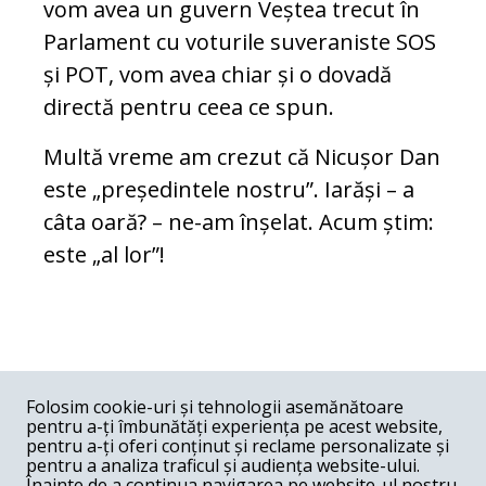
vom avea un guvern Veștea trecut în
Parlament cu voturile suveraniste SOS
și POT, vom avea chiar și o dovadă
directă pentru ceea ce spun.
Multă vreme am crezut că Nicușor Dan
este „președintele nostru”. Iarăși – a
câta oară? – ne-am înșelat. Acum știm:
este „al lor”!
COMENTARII
0
Folosim cookie-uri și tehnologii asemănătoare
pentru a-ți îmbunătăți experiența pe acest website,
Nume
pentru a-ți oferi conținut și reclame personalizate și
pentru a analiza traficul și audiența website-ului.
Înainte de a continua navigarea pe website-ul nostru