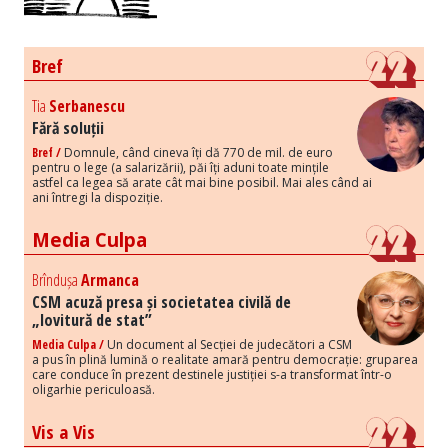
Bref
Tia
Serbanescu
Fără soluții
Bref /
Domnule, când cineva îți dă 770 de mil. de euro
pentru o lege (a salarizării), păi îți aduni toate mințile
astfel ca legea să arate cât mai bine posibil. Mai ales când ai
ani întregi la dispoziție.
Media Culpa
Brîndușa
Armanca
CSM acuză presa și societatea civilă de
„lovitură de stat”
Media Culpa /
Un document al Secției de judecători a CSM
a pus în plină lumină o realitate amară pentru democrație: gruparea
care conduce în prezent destinele justiției s-a transformat într-o
oligarhie periculoasă.
Vis a Vis