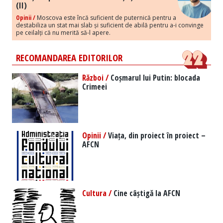
(II)
Opinii /
Moscova este încă suficient de puternică pentru a
destabiliza un stat mai slab și suficient de abilă pentru a-i convinge
pe ceilalți că nu merită să-l apere.
RECOMANDAREA EDITORILOR
Război /
Coșmarul lui Putin: blocada
Crimeei
Opinii /
Viața, din proiect în proiect –
AFCN
Cultura /
Cine câștigă la AFCN