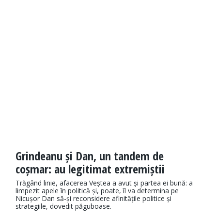
Grindeanu și Dan, un tandem de
coșmar: au legitimat extremiștii
Trăgând linie, afacerea Veștea a avut și partea ei bună: a
limpezit apele în politică și, poate, îl va determina pe
Nicușor Dan să-și reconsidere afinitățile politice și
strategiile, dovedit păguboase.