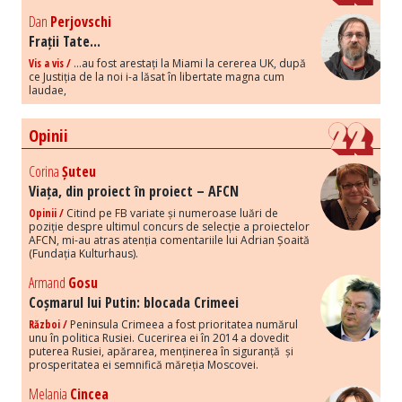
Dan
Perjovschi
Frații Tate...
Vis a vis /
...au fost arestați la Miami la cererea UK, după
ce Justiția de la noi i-a lăsat în libertate magna cum
laudae,
Opinii
Corina
Șuteu
Viața, din proiect în proiect – AFCN
Opinii /
Citind pe FB variate și numeroase luări de
poziție despre ultimul concurs de selecție a proiectelor
AFCN, mi-au atras atenția comentariile lui Adrian Șoaită
(Fundația Kulturhaus).
Armand
Gosu
Coșmarul lui Putin: blocada Crimeei
Război /
Peninsula Crimeea a fost prioritatea numărul
unu în politica Rusiei. Cucerirea ei în 2014 a dovedit
puterea Rusiei, apărarea, menținerea în siguranță și
prosperitatea ei semnifică măreția Moscovei.
Melania
Cincea