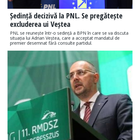
Ședință decizivă la PNL. Se pregătește
excluderea ui Veștea
PNL se reunește într-o sedință a BPN în care se va discuta
situația lui Adrian Veștea, care a acceptat mandatul de
premier desemnat fără consulte partidul.