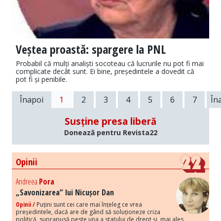
Veștea proastă: spargere la PNL
Probabil că mulți analiști socoteau că lucrurile nu pot fi mai
complicate decât sunt. Ei bine, președintele a dovedit că
pot fi și penibile.
Înapoi
1
2
3
4
5
6
7
În
Susține presa liberă
Donează pentru Revista22
Opinii
Andreea
Pora
„Savonizarea” lui Nicușor Dan
Opinii /
Puțini sunt cei care mai înțeleg ce vrea
președintele, dacă are de gând să soluționeze criza
politică, suprapusă peste una a statului de drept și, mai ales,