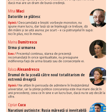
dacă mai are un dram de bună-credință.
Mihai
Maci
Datoriile se plătesc
Opinii /
Deocamdată e liniștit: vorbește monoton, nu
spune mare lucru, dar lasă să se înțeleagă ce trebuie, dă
din mâini și se uită aiurea; pe scurt – e ca pătrunjelul în supă:
nici în plus, nici în minus.
Marina
Dumitrescu
Urma și urmarea
Eseu /
Prezentul continuu, starea de prezență
recomandată în orice spiritualitate, nu presupune
indiferența față de urma lăsată sau de consecințele ei.
Raluca
Alexandrescu
Drumul de la școală către noul totalitarism de
extremă dreaptă
Opinii /
Ne aflăm în perioada de admitere în învățământul
universitar, iar la științe politice concurența este mai mare decât în
anii precedenți, ceea ce în sine e un lucru bun, dacă nu te uiți decât la
cifre.
Ciprian
Cucu
Narațiuni putiniste: Rusia măreață și inevitabilă