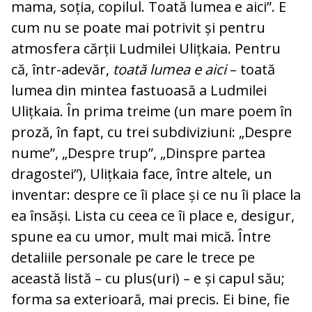
mama, soția, copilul. Toată lumea e aici”. E
cum nu se poate mai potrivit și pentru
atmosfera cărții Ludmilei Ulițkaia. Pentru
că, într-adevăr,
toată lumea e aici
– toată
lumea din mintea fastuoasă a Ludmilei
Ulițkaia. În prima treime (un mare poem în
proză, în fapt, cu trei subdiviziuni: „Despre
nume”, „Despre trup”, „Dinspre partea
dragostei”), Ulițkaia face, între altele, un
inventar: despre ce îi place și ce nu îi place la
ea însăși. Lista cu ceea ce îi place e, desigur,
spune ea cu umor, mult mai mică. Între
detaliile personale pe care le trece pe
această listă – cu plus(uri) – e și capul său;
forma sa exterioară, mai precis. Ei bine, fie