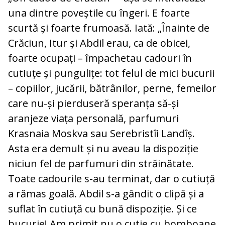
una dintre poveștile cu îngeri. E foarte
scurtă și foarte frumoasă. Iată: „Înainte de
Crăciun, Itur și Abdil erau, ca de obicei,
foarte ocupați – împachetau cadouri în
cutiuțe și pungulițe: tot felul de mici bucurii
– copiilor, jucării, bătrânilor, perne, femeilor
care nu-și pierduseră speranța să-și
aranjeze viața personală, parfumuri
Krasnaia Moskva sau Serebristîi Landîș.
Asta era demult și nu aveau la dispoziție
niciun fel de parfumuri din străinătate.
Toate cadourile s-au terminat, dar o cutiuță
a rămas goală. Abdil s-a gândit o clipă și a
suflat în cutiuță cu bună dispoziție. Și ce
bucurie! Am primit nu o cutie cu bomboane