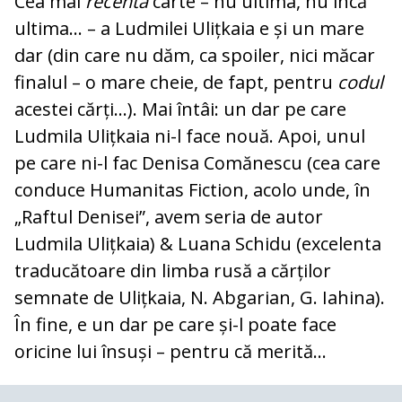
Cea mai
recentă
carte – nu ultima, nu încă
ultima... – a Ludmilei Ulițkaia e și un mare
dar (din care nu dăm, ca spoiler, nici măcar
finalul – o mare cheie, de fapt, pentru
codul
acestei cărți...). Mai întâi: un dar pe care
Ludmila Ulițkaia ni-l face nouă. Apoi, unul
pe care ni-l fac Denisa Comănescu (cea care
conduce Humanitas Fiction, acolo unde, în
„Raftul Denisei”, avem seria de autor
Ludmila Ulițkaia) & Luana Schidu (excelenta
traducătoare din limba rusă a cărților
semnate de Ulițkaia, N. Abgarian, G. Iahina).
În fine, e un dar pe care și-l poate face
oricine lui însuși – pentru că merită...