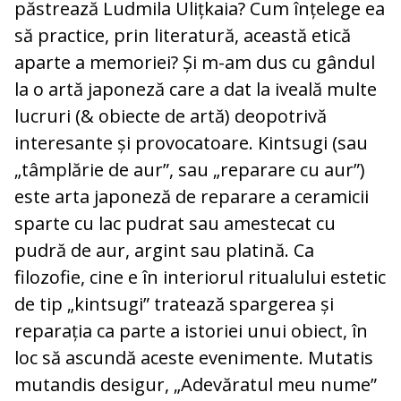
păstrează Ludmila Ulițkaia? Cum înțelege ea
să practice, prin literatură, această etică
aparte a memoriei? Și m-am dus cu gândul
la o artă japoneză care a dat la iveală multe
lucruri (& obiecte de artă) deopotrivă
interesante și provocatoare. Kintsugi (sau
„tâmplărie de aur”, sau „reparare cu aur”)
este arta japoneză de reparare a ceramicii
sparte cu lac pudrat sau amestecat cu
pudră de aur, argint sau platină. Ca
filozofie, cine e în interiorul ritualului estetic
de tip „kintsugi” tratează spargerea și
reparația ca parte a istoriei unui obiect, în
loc să ascundă aceste evenimente. Mutatis
mutandis desigur, „Adevăratul meu nume”