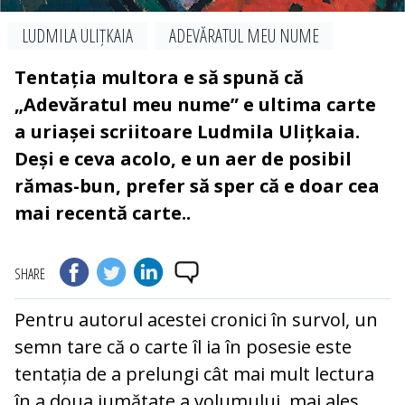
LUDMILA ULIȚKAIA
ADEVĂRATUL MEU NUME
Tentația multora e să spună că
„Adevăratul meu nume” e ultima carte
a uriașei scriitoare Ludmila Ulițkaia.
Deși e ceva acolo, e un aer de posibil
rămas-bun, prefer să sper că e doar cea
mai recentă carte..
SHARE
Pentru autorul acestei cronici în survol, un
semn tare că o carte îl ia în posesie este
tentația de a prelungi cât mai mult lectura
în a doua jumătate a volumului, mai ales