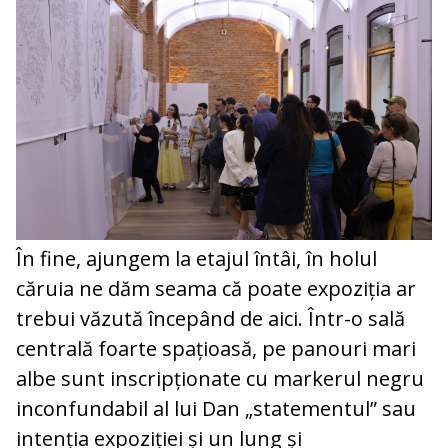
În fine, ajungem la etajul întâi, în holul
căruia ne dăm seama că poate expoziția ar
trebui văzută începând de aici. Într-o sală
centrală foarte spațioasă, pe panouri mari
albe sunt inscripționate cu markerul negru
inconfundabil al lui Dan „statementul” sau
intenția expoziției și un lung și