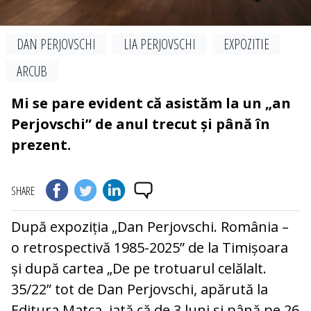
DAN PERJOVSCHI
LIA PERJOVSCHI
EXPOZITIE
ARCUB
Mi se pare evident că asistăm la un „an
Perjovschi” de anul trecut și până în
prezent.
SHARE
După expoziția „Dan Perjovschi. România –
o retrospectivă 1985-2025” de la Timișoara
și după cartea „De pe trotuarul celălalt.
35/22” tot de Dan Perjovschi, apărută la
Editura Matca, iată că de 3 luni și până pe 26