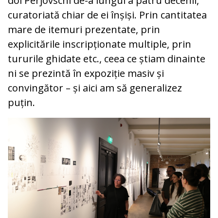
doi Perjovschi de-a lungul a patru decenii,
curatoriată chiar de ei înșiși. Prin cantitatea
mare de itemuri prezentate, prin
explicitările inscripționate multiple, prin
tururile ghidate etc., ceea ce știam dinainte
ni se prezintă în expoziție masiv și
convingător – și aici am să generalizez
puțin.