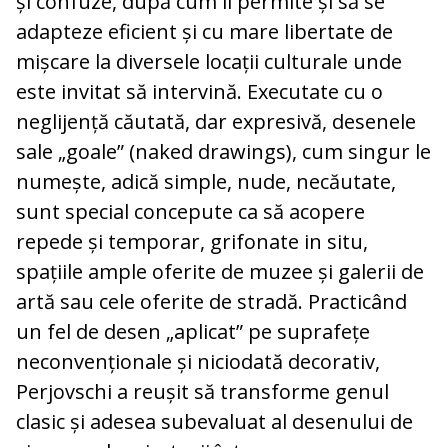
și confuze, după cum îi permite și să se
adapteze eficient și cu mare libertate de
mișcare la diversele locații culturale unde
este invitat să intervină. Executate cu o
neglijență căutată, dar expresivă, desenele
sale „goale” (naked drawings), cum singur le
numește, adică simple, nude, necăutate,
sunt special concepute ca să acopere
repede și temporar, grifonate in situ,
spațiile ample oferite de muzee și galerii de
artă sau cele oferite de stradă. Practicând
un fel de desen „aplicat” pe suprafețe
neconvenționale și niciodată decorativ,
Perjovschi a reușit să transforme genul
clasic și adesea subevaluat al desenului de