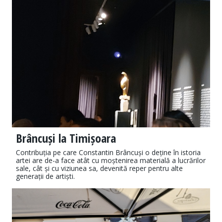
Brâncuși la Timișoara
Contribuția pe care Constantin Brâncuși o deține în istoria
artei are de-a face atât cu moștenirea materială a lucrărilor
sale, cât și cu viziunea sa, devenită reper pentru alte
generații de artiști.