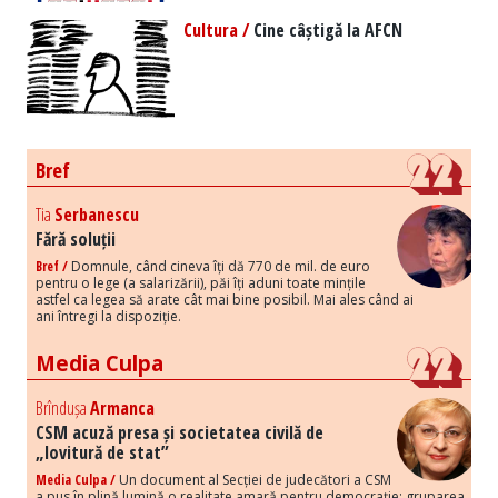
Cultura /
Cine câștigă la AFCN
Bref
Tia
Serbanescu
Fără soluții
Bref /
Domnule, când cineva îți dă 770 de mil. de euro
pentru o lege (a salarizării), păi îți aduni toate mințile
astfel ca legea să arate cât mai bine posibil. Mai ales când ai
ani întregi la dispoziție.
Media Culpa
Brîndușa
Armanca
CSM acuză presa și societatea civilă de
„lovitură de stat”
Media Culpa /
Un document al Secției de judecători a CSM
a pus în plină lumină o realitate amară pentru democrație: gruparea