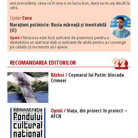
anii precedenți, ceea ce în sine e un lucru bun, dacă nu te uiți decât la
cifre.
Ciprian
Cucu
Narațiuni putiniste: Rusia măreață și inevitabilă
(II)
Opinii /
Moscova este încă suficient de puternică pentru a
destabiliza un stat mai slab și suficient de abilă pentru a-i convinge
pe ceilalți că nu merită să-l apere.
RECOMANDAREA EDITORILOR
Război /
Coșmarul lui Putin: blocada
Crimeei
Opinii /
Viața, din proiect în proiect –
AFCN