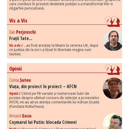
care conduce în prezent destinele justiției s-a transformat într-o
oligarhie periculoasă.
Vis a Vis
Dan
Perjovschi
Frații Tate...
Vis a vis /
...au fost arestați la Miami la cererea UK, după
ce Justiția de la noi i-a lăsat în libertate magna cum
laudae,
Opinii
Corina
Șuteu
Viața, din proiect în proiect – AFCN
Opinii /
Citind pe FB variate și numeroase luări de
poziție despre ultimul concurs de selecție a proiectelor
AFCN, mi-au atras atenția comentariile lui Adrian Șoaită
(Fundația Kulturhaus).
Armand
Gosu
Coșmarul lui Putin: blocada Crimeei