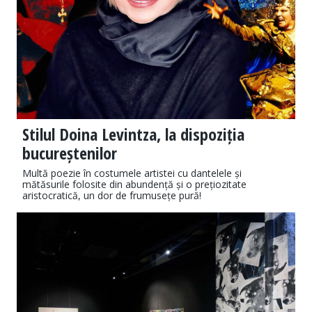
Stilul Doina Levintza, la dispoziția
bucureștenilor
Multă poezie în costumele artistei cu dantelele și
mătăsurile folosite din abundență și o prețiozitate
aristocratică, un dor de frumusețe pură!