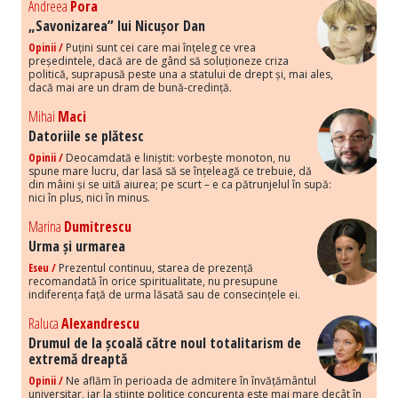
Andreea
Pora
„Savonizarea” lui Nicușor Dan
Opinii /
Puțini sunt cei care mai înțeleg ce vrea
președintele, dacă are de gând să soluționeze criza
politică, suprapusă peste una a statului de drept și, mai ales,
dacă mai are un dram de bună-credință.
Mihai
Maci
Datoriile se plătesc
Opinii /
Deocamdată e liniștit: vorbește monoton, nu
spune mare lucru, dar lasă să se înțeleagă ce trebuie, dă
din mâini și se uită aiurea; pe scurt – e ca pătrunjelul în supă:
nici în plus, nici în minus.
Marina
Dumitrescu
Urma și urmarea
Eseu /
Prezentul continuu, starea de prezență
recomandată în orice spiritualitate, nu presupune
indiferența față de urma lăsată sau de consecințele ei.
Raluca
Alexandrescu
Drumul de la școală către noul totalitarism de
extremă dreaptă
Opinii /
Ne aflăm în perioada de admitere în învățământul
universitar, iar la științe politice concurența este mai mare decât în