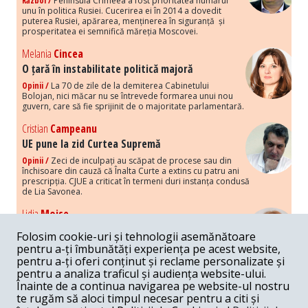
Război /
Peninsula Crimeea a fost prioritatea numărul
unu în politica Rusiei. Cucerirea ei în 2014 a dovedit
puterea Rusiei, apărarea, menținerea în siguranță și
prosperitatea ei semnifică măreția Moscovei.
Melania
Cincea
O țară în instabilitate politică majoră
Opinii /
La 70 de zile de la demiterea Cabinetului
Bolojan, nici măcar nu se întrevede formarea unui nou
guvern, care să fie sprijinit de o majoritate parlamentară.
Cristian
Campeanu
UE pune la zid Curtea Supremă
Opinii /
Zeci de inculpați au scăpat de procese sau din
închisoare din cauză că Înalta Curte a extins cu patru ani
prescripția. CJUE a criticat în termeni duri instanța condusă
de Lia Savonea.
Lidia
Moise
Costurile economice ale haosului politic
Folosim cookie-uri și tehnologii asemănătoare
Opinii /
Economia nu poate rezista cu retorica falsă a
pentru a-ți îmbunătăți experiența pe acest website,
susținerii intereselor poporului, care, de fapt, ascunde
pentru a-ți oferi conținut și reclame personalizate și
obsesia menținerii privilegiilor și a averilor unor caste.
pentru a analiza traficul și audiența website-ului.
Înainte de a continua navigarea pe website-ul nostru
Melania
Cincea
te rugăm să aloci timpul necesar pentru a citi și
Noi puseuri de xenofobie din partea românilor