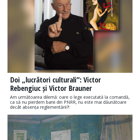
Doi „lucrători culturali”: Victor
Rebengiuc și Victor Brauner
Am următoarea dilemă: oare o lege executată la comandă,
ca să nu pierdem banii din PNRR, nu este mai dăunătoare
decât absența reglementării?!